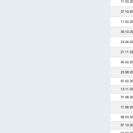
17.03.2
27.10.2
11.02.2
30.10.2
23.04.2
21.11.2
06.02.2
23.08.2
07.02.2
13.11.2
31.08.2
17.08.2
08.03.2
07.10.2