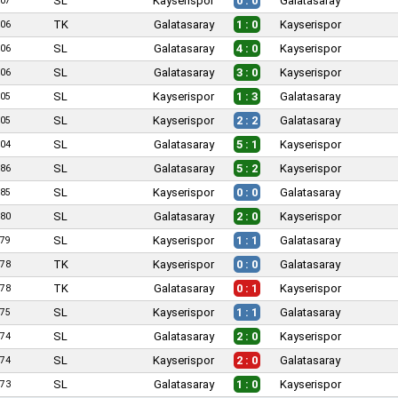
SL
Kayserispor
0 : 0
Galatasaray
007
TK
Galatasaray
1 : 0
Kayserispor
006
SL
Galatasaray
4 : 0
Kayserispor
006
SL
Galatasaray
3 : 0
Kayserispor
006
SL
Kayserispor
1 : 3
Galatasaray
005
SL
Kayserispor
2 : 2
Galatasaray
005
SL
Galatasaray
5 : 1
Kayserispor
004
SL
Galatasaray
5 : 2
Kayserispor
986
SL
Kayserispor
0 : 0
Galatasaray
985
SL
Galatasaray
2 : 0
Kayserispor
980
SL
Kayserispor
1 : 1
Galatasaray
979
TK
Kayserispor
0 : 0
Galatasaray
978
TK
Galatasaray
0 : 1
Kayserispor
978
SL
Kayserispor
1 : 1
Galatasaray
975
SL
Galatasaray
2 : 0
Kayserispor
974
SL
Kayserispor
2 : 0
Galatasaray
974
SL
Galatasaray
1 : 0
Kayserispor
973