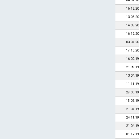
04.02.2
16.12.2
13.08.2
14.05.2
16.12.2
03.04.2
17.10.2
16.02.1
21.09.1
13.04.1
11.11.1
29.03.1
15.03.1
21.04.1
24.11.1
21.04.1
01.12.1