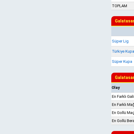
TOPLAM
Galatasa
Süper Lig
Türkiye Kupa
Süper Kupa
Galatasar
Olay
En Farklı Gal
En Farklı Ma
En Gollü Ma
En Gollü Bera