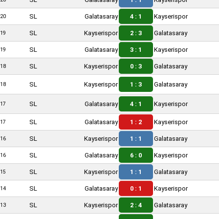
SL
Galatasaray
4 : 1
Kayserispor
020
SL
Kayserispor
2 : 3
Galatasaray
019
SL
Galatasaray
3 : 1
Kayserispor
019
SL
Kayserispor
0 : 3
Galatasaray
018
SL
Kayserispor
1 : 3
Galatasaray
018
SL
Galatasaray
4 : 1
Kayserispor
017
SL
Galatasaray
1 : 2
Kayserispor
017
SL
Kayserispor
1 : 1
Galatasaray
016
SL
Galatasaray
6 : 0
Kayserispor
016
SL
Kayserispor
1 : 1
Galatasaray
015
SL
Galatasaray
0 : 1
Kayserispor
014
SL
Kayserispor
2 : 4
Galatasaray
013