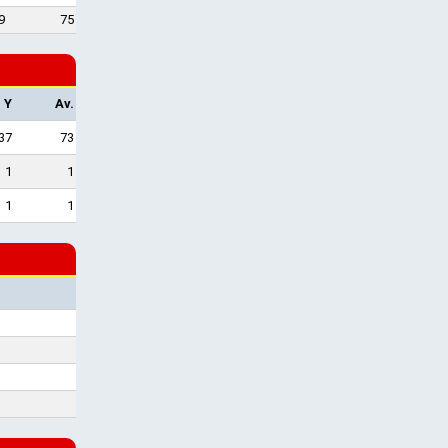
9
75
Y
Av.
37
73
1
1
1
1