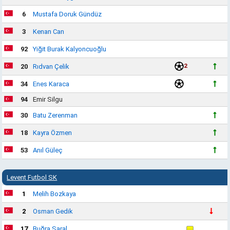
6
Mustafa Doruk Gündüz
3
Kenan Can
92
Yiğit Burak Kalyoncuoğlu
2
20
Rıdvan Çelik
34
Enes Karaca
94
Emir Silgu
30
Batu Zerenman
18
Kayra Özmen
53
Anıl Güleç
Levent Futbol SK
1
Melih Bozkaya
2
Osman Gedik
17
Buğra Saral