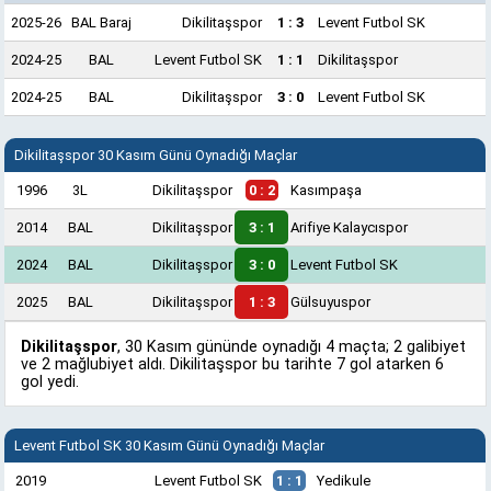
2025-26
BAL Baraj
Dikilitaşspor
1 : 3
Levent Futbol SK
2024-25
BAL
Levent Futbol SK
1 : 1
Dikilitaşspor
2024-25
BAL
Dikilitaşspor
3 : 0
Levent Futbol SK
Dikilitaşspor 30 Kasım Günü Oynadığı Maçlar
1996
3L
Dikilitaşspor
0 : 2
Kasımpaşa
2014
BAL
Dikilitaşspor
3 : 1
Arifiye Kalaycıspor
2024
BAL
Dikilitaşspor
3 : 0
Levent Futbol SK
2025
BAL
Dikilitaşspor
1 : 3
Gülsuyuspor
Dikilitaşspor
, 30 Kasım gününde oynadığı 4 maçta; 2 galibiyet
ve 2 mağlubiyet aldı. Dikilitaşspor bu tarihte 7 gol atarken 6
gol yedi.
Levent Futbol SK 30 Kasım Günü Oynadığı Maçlar
2019
Levent Futbol SK
1 : 1
Yedikule