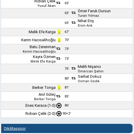
Rıdvan Çelik
65'
Yusuf Akan
Ömer Faruk Dursun
65'
Turan Yılmaz
Nihat Eriş
65'
Ersin Arık
Melik Efe Karga
67'
Kerim Hacısalihoğlu
70'
Batu Zerenman
73'
Kerim Hacısalihoğlu
Kayra Özmen
73'
Melik Efe Karga
Melih Nişancı
76'
Ömercan Şahin
Serhat Dokuz
80'
Osman Gedik
Berker Tonga
81'
Anıl Güleç
85'
Berker Tonga
Enes Karaca
(1-0)
86'
Rıdvan Çelik
(2-0)
90+2'
Dikilitaşspor