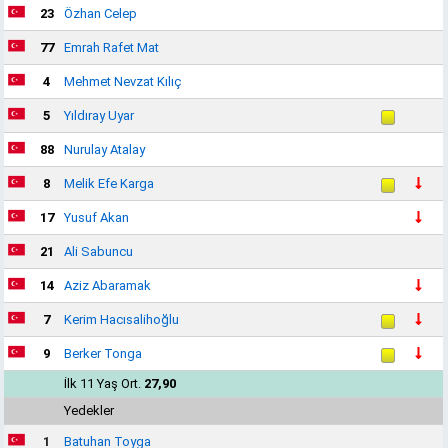
23
Özhan Celep
77
Emrah Rafet Mat
4
Mehmet Nevzat Kılıç
5
Yıldıray Uyar
88
Nurulay Atalay
8
Melik Efe Karga
17
Yusuf Akan
21
Ali Sabuncu
14
Aziz Abaramak
7
Kerim Hacısalihoğlu
9
Berker Tonga
İlk 11 Yaş Ort.
27,90
Yedekler
1
Batuhan Toyga