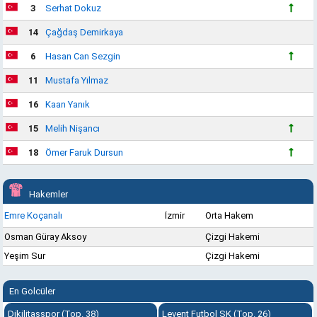
3
Serhat Dokuz
14
Çağdaş Demirkaya
6
Hasan Can Sezgin
11
Mustafa Yılmaz
16
Kaan Yanık
15
Melih Nişancı
18
Ömer Faruk Dursun
Hakemler
Emre Koçanalı
İzmir
Orta Hakem
Osman Güray Aksoy
Çizgi Hakemi
Yeşim Sur
Çizgi Hakemi
En Golcüler
Dikilitaşspor (Top. 38)
Levent Futbol SK (Top. 26)