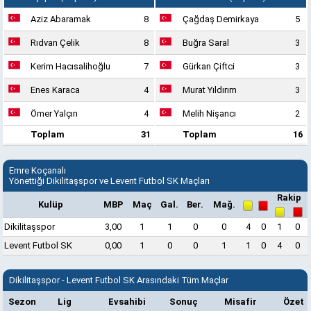
Aziz Abaramak
8
Çağdaş Demirkaya
5
Rıdvan Çelik
8
Buğra Saral
3
Kerim Hacısalihoğlu
7
Gürkan Çiftci
3
Enes Karaca
4
Murat Yıldırım
3
Ömer Yalçın
4
Melih Nişancı
2
Toplam
31
Toplam
16
Emre Koçanalı
Yönettiği Dikilitaşspor ve Levent Futbol SK Maçları
Rakip
Kulüp
MBP
Maç
Gal.
Ber.
Mağ.
Dikilitaşspor
3,00
1
1
0
0
4
0
1
0
Levent Futbol SK
0,00
1
0
0
1
1
0
4
0
Dikilitaşspor - Levent Futbol SK Arasındaki Tüm Maçlar
Sezon
Lig
Evsahibi
Sonuç
Misafir
Özet