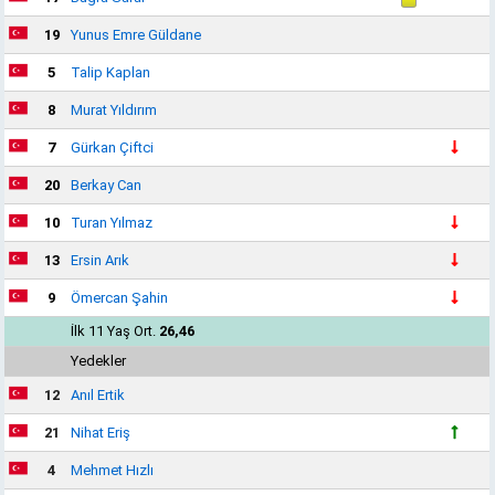
19
Yunus Emre Güldane
5
Talip Kaplan
8
Murat Yıldırım
7
Gürkan Çiftci
20
Berkay Can
10
Turan Yılmaz
13
Ersin Arık
9
Ömercan Şahin
İlk 11 Yaş Ort.
26,46
Yedekler
12
Anıl Ertik
21
Nihat Eriş
4
Mehmet Hızlı