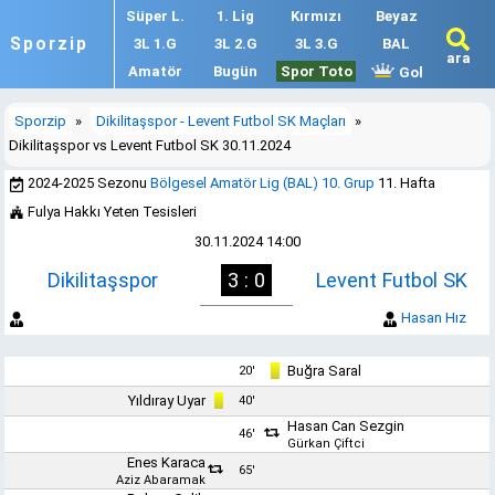
Süper L.
1. Lig
Kırmızı
Beyaz
Sporzip
3L 1.G
3L 2.G
3L 3.G
BAL
ara
Amatör
Bugün
Spor Toto
Gol
Sporzip
»
Dikilitaşspor - Levent Futbol SK Maçları
»
Dikilitaşspor vs Levent Futbol SK 30.11.2024
2024-2025 Sezonu
Bölgesel Amatör Lig (BAL) 10. Grup
11. Hafta
Fulya Hakkı Yeten Tesisleri
30.11.2024 14:00
Dikilitaşspor
3 : 0
Levent Futbol SK
Hasan Hız
Buğra Saral
20'
Yıldıray Uyar
40'
Hasan Can Sezgin
46'
Gürkan Çiftci
Enes Karaca
65'
Aziz Abaramak