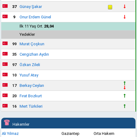
37
Günay Şakar
9
Onur Erdem Günel
İlk 11 Yaş Ort.
28,04
Yedekler
99
Murat Çoşkun
35
Cengizhan Aydın
97
Özkan Zileli
10
Yusuf Atay
17
Berkay Ceylan
20
Fırat Bozkurt
16
Mert Türkileri
Hakemler
Ali Yılmaz
Gaziantep
Orta Hakem