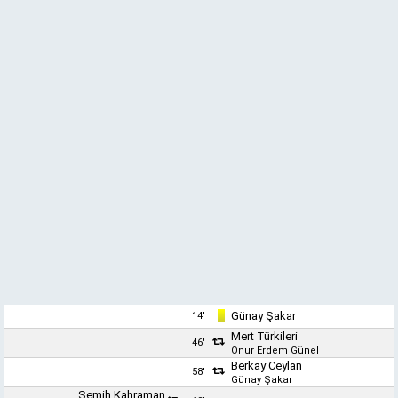
Günay Şakar
14'
Mert Türkileri
46'
Onur Erdem Günel
Berkay Ceylan
58'
Günay Şakar
Semih Kahraman