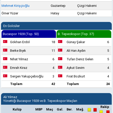
Mehmet Kirişçioğlu
Gaziantep
Çizgi Hakemi
Ömer Yüzer
Hatay
Çizgi Hakemi
En Golcüler
Bucaspor 1928 (Top. 50)
B. Tepecikspor (Top. 37)
Gökhan Erdöl
18
Günay Şakar
6
Berke Bıyık
11
Ali Han Aydın
5
Nihat Yılmaz
6
Tufan Deniz Gelen
5
Emrah Kiraz
4
Aykut Sevim
4
Sergen Yakupçebioğlu
3
Fırat Bozkurt
4
Toplam
42
Toplam
24
Ali Yılmaz
Yönettiği Bucaspor 1928 ve B. Tepecikspor Maçları
Rakip
Kulüp
MBP
Maç
Gal.
Ber.
Mağ.