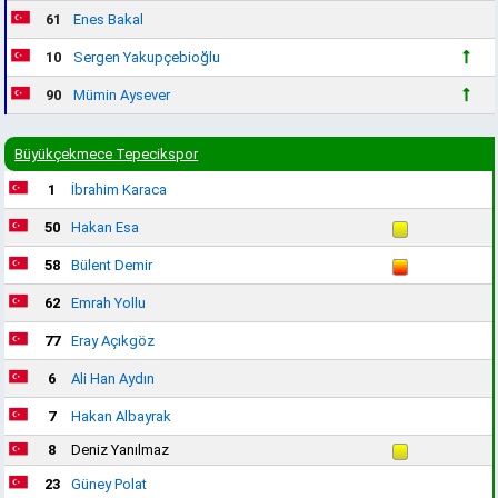
61
Enes Bakal
10
Sergen Yakupçebioğlu
90
Mümin Aysever
Büyükçekmece Tepecikspor
1
İbrahim Karaca
50
Hakan Esa
58
Bülent Demir
62
Emrah Yollu
77
Eray Açıkgöz
6
Ali Han Aydın
7
Hakan Albayrak
8
Deniz Yanılmaz
23
Güney Polat