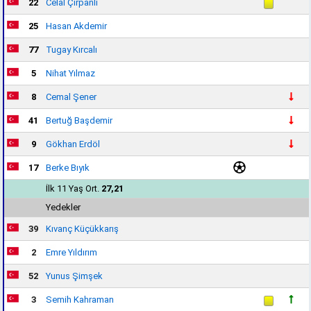
22
Celal Çırpanlı
25
Hasan Akdemir
77
Tugay Kırcalı
5
Nihat Yılmaz
8
Cemal Şener
41
Bertuğ Başdemir
9
Gökhan Erdöl
17
Berke Bıyık
İlk 11 Yaş Ort.
27,21
Yedekler
39
Kıvanç Küçükkarış
2
Emre Yıldırım
52
Yunus Şimşek
3
Semih Kahraman