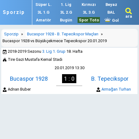
Süper L.
1. Lig
Kırmızı
Beyaz
Sporzip
3L 1.G
3L 2.G
3L 3.G
BAL
ara
Amatör
Bugün
Spor Toto
Gol
Sporzip
»
Bucaspor 1928 - B. Tepecikspor Maçları
»
Bucaspor 1928 vs Büyükçekmece Tepecikspor 20.01.2019
2018-2019 Sezonu
3. Lig 1. Grup
18. Hafta
Tire Gazi Mustafa Kemal Stadı
20.01.2019 13:30
Bucaspor 1928
1 : 0
B. Tepecikspor
Adnan Buber
Armağan Turhan