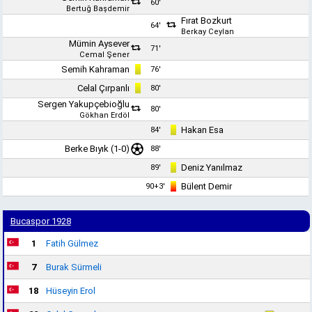
60'
Bertuğ Başdemir
Fırat Bozkurt
64'
Berkay Ceylan
Mümin Aysever
71'
Cemal Şener
Semih Kahraman
76'
Celal Çırpanlı
80'
Sergen Yakupçebioğlu
80'
Gökhan Erdöl
Hakan Esa
84'
Berke Bıyık
(1-0)
88'
Deniz Yanılmaz
89'
Bülent Demir
90+3'
Bucaspor 1928
1
Fatih Gülmez
7
Burak Sürmeli
18
Hüseyin Erol