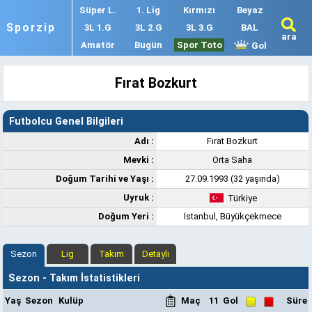
Süper L.
1. Lig
Kırmızı
Beyaz
Sporzip
3L 1.G
3L 2.G
3L 3.G
BAL
ara
Amatör
Bugün
Spor Toto
Gol
Fırat Bozkurt
Futbolcu Genel Bilgileri
Adı :
Fırat Bozkurt
Mevki :
Orta Saha
Doğum Tarihi ve Yaşı :
27.09.1993 (32 yaşında)
Uyruk :
Türkiye
Doğum Yeri :
İstanbul, Büyükçekmece
Sezon
Lig
Takım
Detaylı
Sezon - Takım İstatistikleri
Yaş
Sezon
Kulüp
Maç
11
Gol
Süre