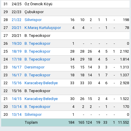
31
24/25
Öz Örencik Köyü
29
22/23
Çubukspor
28
21/22
Silivrispor
16
10
2
1
1
-
198
27
20/21
K.Maraş Kurtuluşspor
4
4
-
-
1
-
78
27
20/21
B. Tepecikspor
26
19/20
B. Tepecikspor
1
-
-
-
-
-
0
25
18/19
B. Tepecikspor
28
28
26
4
5
1
2.192
24
17/18
B. Tepecikspor
34
29
18
4
5
-
1.814
23
16/17
Dersimspor
15
15
14
3
3
-
1.313
23
16/17
B. Tepecikspor
18
18
14
1
7
-
1.337
22
15/16
Karacabey Belediye
33
33
33
4
6
-
2.928
22
15/16
B. Tepecikspor
21
14/15
Karacabey Belediye
30
26
15
2
4
-
1.522
20
13/14
B. Tepecikspor
4
2
2
-
1
-
170
20
13/14
Silivrispor
1
-
-
-
-
-
0
Toplam
184
165
124
19
33
1
11.552