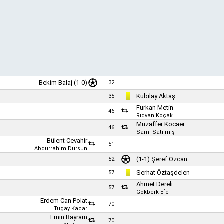
Bekim Balaj
(1-0)
32'
Kubilay Aktaş
35'
Furkan Metin
46'
Rıdvan Koçak
Muzaffer Kocaer
46'
Sami Satılmış
Bülent Cevahir
51'
Abdurrahim Dursun
(1-1)
Şeref Özcan
52'
Serhat Öztaşdelen
57'
Ahmet Dereli
57'
Gökberk Efe
Erdem Can Polat
70'
Tugay Kacar
Emin Bayram
70'