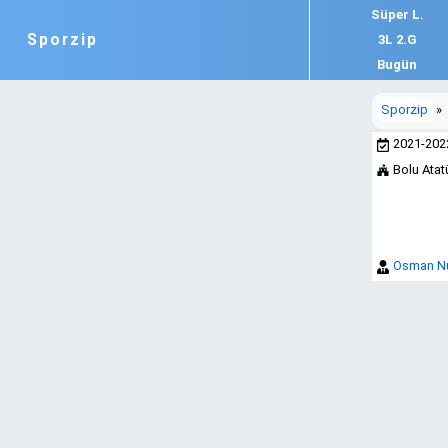
Süper L.
Sporzip
3L 2.G
Bugün
Sporzip
»
2021-20
Bolu Ata
Osman Nur