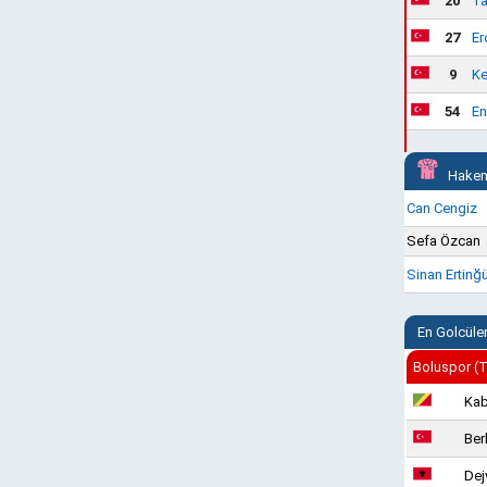
20
Ta
27
Er
9
Ke
54
En
Hakem
Can Cengiz
Sefa Özcan
Sinan Ertinğ
En Golcüle
Boluspor (T
Ka
Ber
Dej