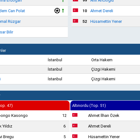
lha Erdoğan
99
Anıl Arıcıoğlu
dem Can Polat
10
Ahmet Dereli
mal Rüzgar
52
Hüsamettin Yener
sar Bilir
ler
İstanbul
Orta Hakem
İstanbul
Çizgi Hakemi
ü
İstanbul
Çizgi Hakemi
r
op. 47)
Altınordu (Top. 51)
bongo Kasongo
12
Ahmet İlhan Özek
k Yıldız
6
Ahmet Dereli
vi Bregu
5
Hüsamettin Yener