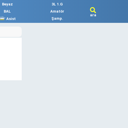
Beyaz
3L 1.G
BAL
Amatör
ara
Şamp.
Asist