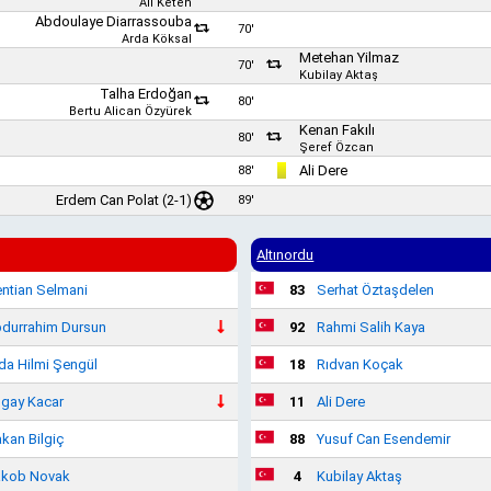
Ali Keten
Abdoulaye Diarrassouba
70'
Arda Köksal
Metehan Yilmaz
70'
Kubilay Aktaş
Talha Erdoğan
80'
Bertu Alican Özyürek
Kenan Fakılı
80'
Şeref Özcan
Ali Dere
88'
Erdem Can Polat
(2-1)
89'
Altınordu
ntian Selmani
83
Serhat Öztaşdelen
durrahim Dursun
92
Rahmi Salih Kaya
da Hilmi Şengül
18
Rıdvan Koçak
gay Kacar
11
Ali Dere
kan Bilgiç
88
Yusuf Can Esendemir
kob Novak
4
Kubilay Aktaş