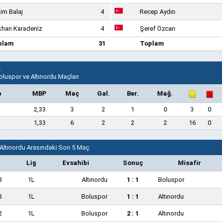
im Balaj
4
Recep Aydın
han Karadeniz
4
Şeref Özcan
plam
31
Toplam
z
oluspor ve Altınordu Maçları
p
MBP
Maç
Gal.
Ber.
Mağ.
2,33
3
2
1
0
3
0
1,33
6
2
2
2
16
0
 Altınordu Arasındaki Son 5 Maç
n
Lig
Evsahibi
Sonuç
Misafir
3
1L
Altınordu
1 : 1
Boluspor
3
1L
Boluspor
1 : 1
Altınordu
2
1L
Boluspor
2 : 1
Altınordu