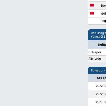
Bek
Gök
To
Can Cengi
Yönettiği B
Kulü
Boluspor
Altınordu
Boluspor -
Sezo
2022-2
2022-2
2021-2