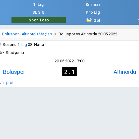
1. Lig
Kırmızı
3L 3.G
Pro Lig
Spor Toto
Gol
Boluspor - Altınordu Maçları
»
Boluspor vs Altınordu 20.05.2022
22 Sezonu
1. Lig
38. Hafta
türk Stadyumu
20.05.2022 17:00
Boluspor
2 : 1
Altınordu
i Işılar