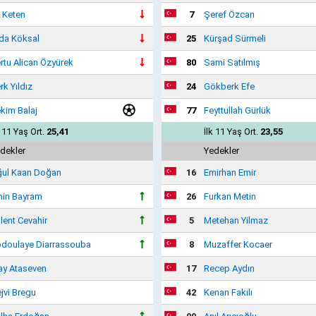
i Keten
7
Şeref Özcan
da Köksal
25
Kürşad Sürmeli
rtu Alican Özyürek
80
Sami Satılmış
rk Yıldız
24
Gökberk Efe
kim Balaj
77
Feyttullah Gürlük
k 11 Yaş Ort.
25,41
İlk 11 Yaş Ort.
23,55
dekler
Yedekler
ul Kaan Doğan
16
Emirhan Emir
in Bayram
26
Furkan Metin
lent Cevahir
5
Metehan Yilmaz
doulaye Diarrassouba
8
Muzaffer Kocaer
ay Ataseven
17
Recep Aydın
jvi Bregu
42
Kenan Fakılı