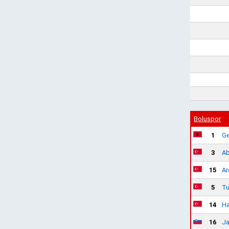
Boluspor
1
Ge
3
Ab
15
Ar
5
Tu
14
Ha
16
Ja