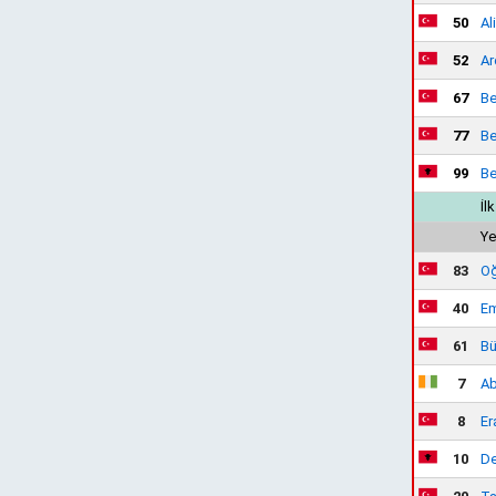
50
Al
52
Ar
67
Be
77
Be
99
Be
İl
Ye
83
Oğ
40
Em
61
Bü
7
Ab
8
Er
10
De