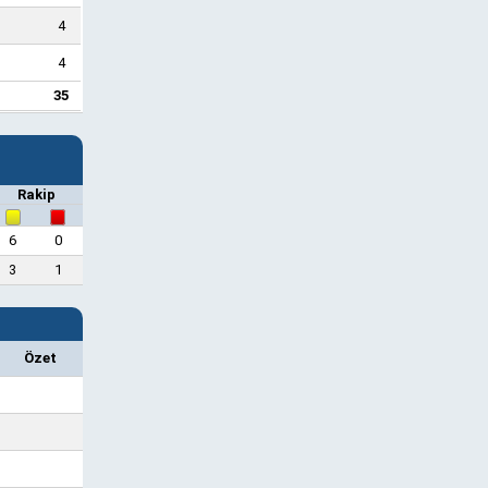
4
4
35
Rakip
6
0
3
1
Özet