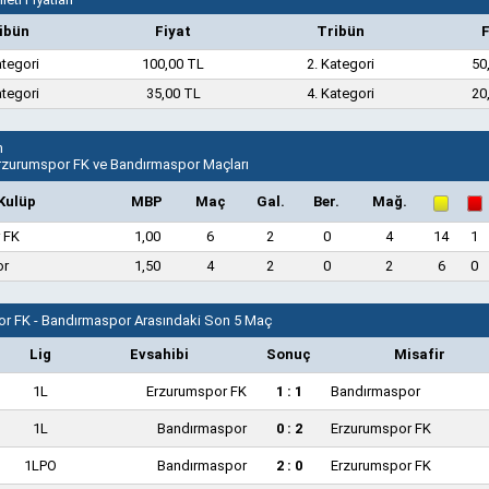
ibün
Fiyat
Tribün
F
ategori
100,00 TL
2. Kategori
50
ategori
35,00 TL
4. Kategori
20
n
Erzurumspor FK ve Bandırmaspor Maçları
Kulüp
MBP
Maç
Gal.
Ber.
Mağ.
 FK
1,00
6
2
0
4
14
1
or
1,50
4
2
0
2
6
0
r FK - Bandırmaspor Arasındaki Son 5 Maç
Lig
Evsahibi
Sonuç
Misafir
1L
Erzurumspor FK
1 : 1
Bandırmaspor
1L
Bandırmaspor
0 : 2
Erzurumspor FK
1LPO
Bandırmaspor
2 : 0
Erzurumspor FK