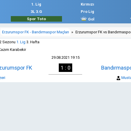
1. Lig
Kırmızı
3L 3.G
Pro Lig
Spor Toto
Gol
Erzurumspor FK - Bandırmaspor Maçları
»
Erzurumspor FK vs Bandırmaspor
22 Sezonu
1. Lig
3. Hafta
Kazım Karabekir
29.08.2021 19:15
zurumspor FK
1 : 0
Bandırmasp
eri
Musta