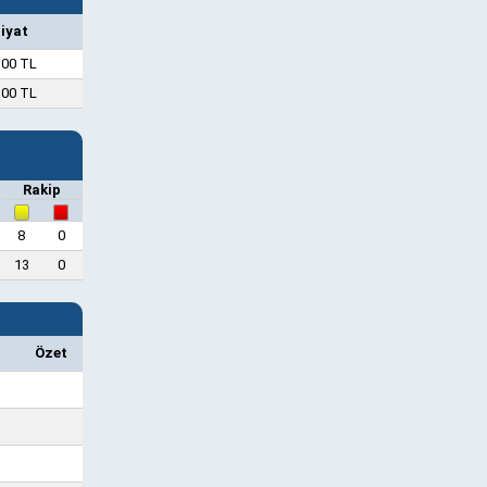
iyat
,00 TL
,00 TL
Rakip
8
0
13
0
Özet