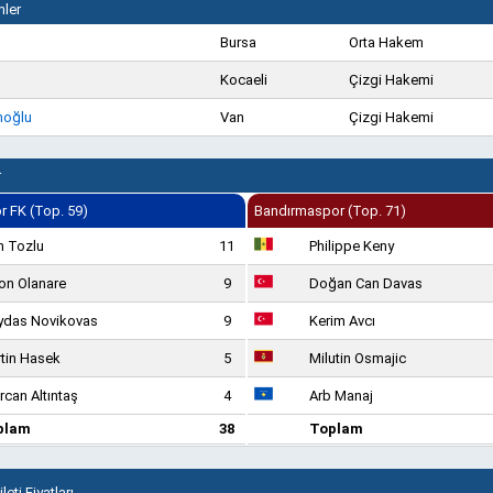
ler
Bursa
Orta Hakem
Kocaeli
Çizgi Hakemi
noğlu
Van
Çizgi Hakemi
r
 FK (Top. 59)
Bandırmaspor (Top. 71)
n Tozlu
11
Philippe Keny
on Olanare
9
Doğan Can Davas
ydas Novikovas
9
Kerim Avcı
tin Hasek
5
Milutin Osmajic
rcan Altıntaş
4
Arb Manaj
plam
38
Toplam
eti Fiyatları