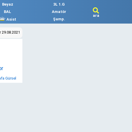
Beyaz
3L 1.G
BAL
Amatör
ara
Şamp.
Asist
 29.08.2021
or
fa Gürsel