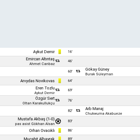
Aykut Demir
16'
Emircan Altıntaş
46'
Ahmet Canbaz
Gökay Güney
60'
Burak Süleyman
Arvydas Novikovas
64'
Eren Tozlu
69'
Aykut Demir
Özgür Sert
76'
Oltan Karakullukçu
Arb Manaj
82'
Chukwuma Akabueze
Mustafa Akbaş
(1-0)
83'
pas asist
Gökhan Alsan
Orhan Ovacıklı
86'
Mucahit Albayrak
89'