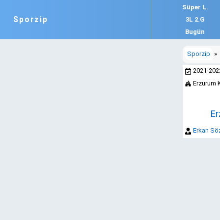
Süper L.
Sporzip
3L 2.G
Bugün
Sporzip
»
2021-20
Erzurum 
Er
Erkan Söz