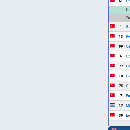
61
Ol
İl
Ye
1
Gö
13
Rı
99
Ce
6
Gö
77
Ce
18
Öz
75
Gü
7
Em
17
Mi
39
Er