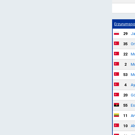
Erzurumspo
29
Ja
35
Or
22
Mu
2
Mu
53
Mu
4
Ay
20
Gö
55
Es
11
Ar
10
Ah