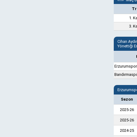
Tr
1. K
3. K
Cihan Aydı
Yönettiği 
Erzurumspor
Bandırmasp
Erzurumspo
Sezon
2025-26
2025-26
2024-25