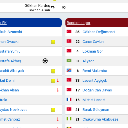
Gökhan Kardeş
90'
Gökhan Alsan
r FK
Bandırmaspor
kub Szumski
35
Gökhan Değirmenci
han Ovacıklı
22
Caner Cavlun
stafa Yumlu
4
Lokman Gör
stafa Akbaş
3
Allyson
cahit Albayrak
6
Remi Mulumba
kut Demir
33
Levent Ayçiçek
khan Alsan
17
Doğan Can Davas
trela
16
Michel Landel
vydas Novikovas
41
Burak Süleyman
met Canbaz
21
Chukwuma Akabueze