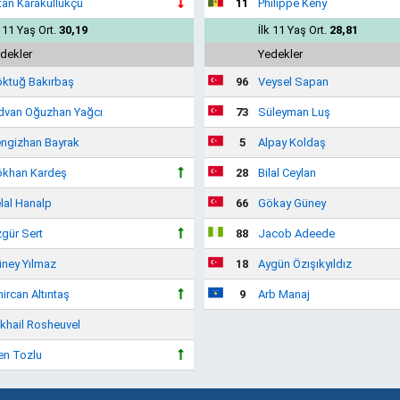
tan Karakullukçu
11
Philippe Keny
k 11 Yaş Ort.
30,19
İlk 11 Yaş Ort.
28,81
dekler
Yedekler
ktuğ Bakırbaş
96
Veysel Sapan
dvan Oğuzhan Yağcı
73
Süleyman Luş
ngizhan Bayrak
5
Alpay Koldaş
khan Kardeş
28
Bilal Ceylan
lal Hanalp
66
Gökay Güney
gür Sert
88
Jacob Adeede
ney Yılmaz
18
Aygün Özışıkyıldız
ircan Altıntaş
9
Arb Manaj
khail Rosheuvel
en Tozlu