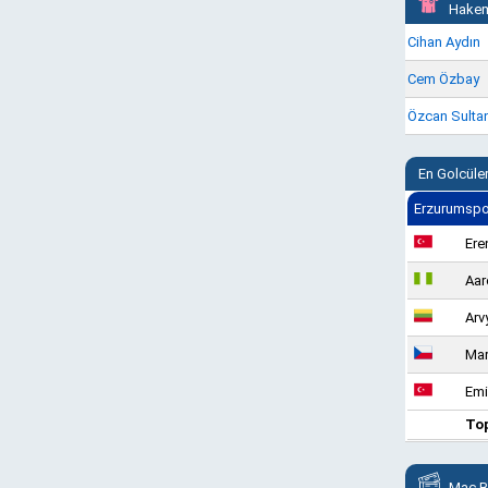
Hakem
Cihan Aydın
Cem Özbay
Özcan Sulta
En Golcüle
Erzurumspor
Ere
Aar
Arv
Mar
Emi
To
Maç Bil