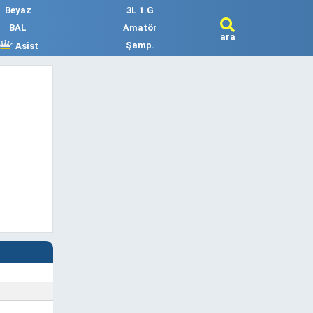
Beyaz
3L 1.G
BAL
Amatör
ara
Şamp.
Asist