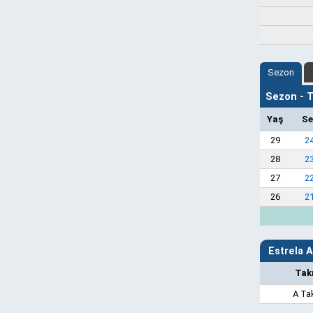
Sezon
Sezon - Ta
Yaş
Se
29
2
28
2
27
2
26
2
Estrela A
Tak
A Ta