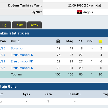
Doğum Tarihi ve Yaşı :
22.09.1995 (30 yaşında)
Uyruk :
Angola
Lig
Takım
Detaylı
kım İstatistikleri
zon
Kulüp
Maç
11
Gol
4/25
Boluspor
19
19
8
-
2
3/24
Erzurumspor FK
25
25
22
-
4
2/23
Erzurumspor FK
29
29
27
1
6
1/22
Erzurumspor FK
33
33
29
-
8
Toplam
106
106
86
1
20
ttığı Goller
ım
Ayak
Kafa
Penaltı
To
kım
-
1
-