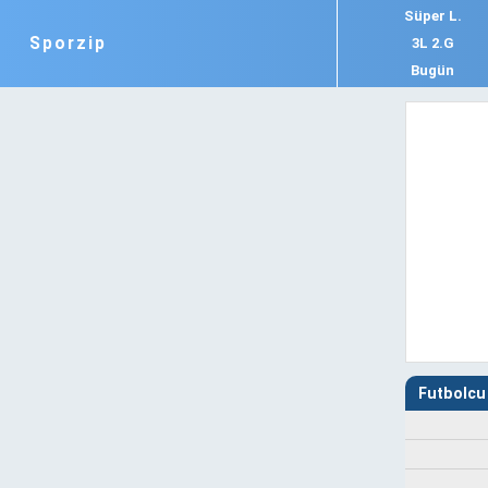
Süper L.
Sporzip
3L 2.G
Bugün
Futbolcu 