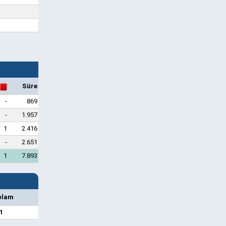
Süre
-
869
-
1.957
1
2.416
-
2.651
1
7.893
plam
1