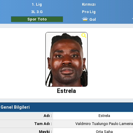
1. Lig
Kırmızı
3L 3.G
Pro Lig
Spor Toto
Gol
Estrela
Genel Bilgileri
Adı :
Estrela
Tam Adı :
Valdmiro Tualungo Paulo Lameira
Mevki :
Orta Saha