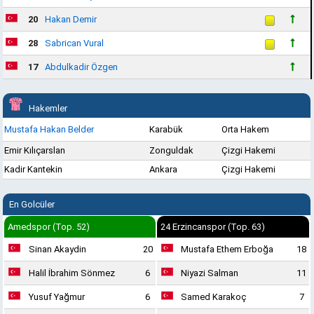
20
Hakan Demir
28
Sabrican Vural
17
Abdulkadir Özgen
Hakemler
Mustafa Hakan Belder
Karabük
Orta Hakem
Emir Kılıçarslan
Zonguldak
Çizgi Hakemi
Kadir Kantekin
Ankara
Çizgi Hakemi
En Golcüler
Amedspor (Top. 52)
24 Erzincanspor (Top. 63)
Sinan Akaydin
20
Mustafa Ethem Erboğa
18
Halil İbrahim Sönmez
6
Niyazi Salman
11
Yusuf Yağmur
6
Samed Karakoç
7