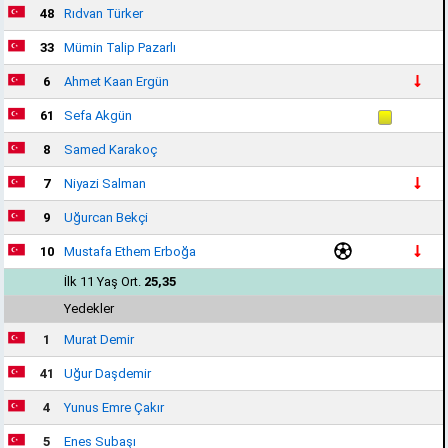
48
Rıdvan Türker
33
Mümin Talip Pazarlı
6
Ahmet Kaan Ergün
61
Sefa Akgün
8
Samed Karakoç
7
Niyazi Salman
9
Uğurcan Bekçi
10
Mustafa Ethem Erboğa
İlk 11 Yaş Ort.
25,35
Yedekler
1
Murat Demir
41
Uğur Daşdemir
4
Yunus Emre Çakır
5
Enes Subaşı