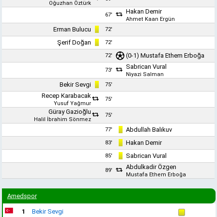
Oğuzhan Öztürk
Hakan Demir
67'
Ahmet Kaan Ergün
Erman Bulucu
72'
Şerif Doğan
72'
(0-1)
Mustafa Ethem Erboğa
72'
Sabrican Vural
73'
Niyazi Salman
Bekir Sevgi
75'
Recep Karabacak
75'
Yusuf Yağmur
Güray Gazioğlu
75'
Halil İbrahim Sönmez
Abdullah Balıkuv
77'
Hakan Demir
83'
Sabrican Vural
85'
Abdulkadir Özgen
89'
Mustafa Ethem Erboğa
Amedspor
1
Bekir Sevgi