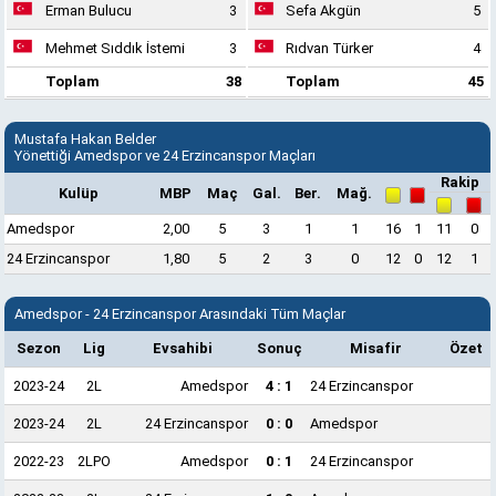
Erman Bulucu
3
Sefa Akgün
5
Mehmet Sıddık İstemi
3
Rıdvan Türker
4
Toplam
38
Toplam
45
Mustafa Hakan Belder
Yönettiği Amedspor ve 24 Erzincanspor Maçları
Rakip
Kulüp
MBP
Maç
Gal.
Ber.
Mağ.
Amedspor
2,00
5
3
1
1
16
1
11
0
24 Erzincanspor
1,80
5
2
3
0
12
0
12
1
Amedspor - 24 Erzincanspor Arasındaki Tüm Maçlar
Sezon
Lig
Evsahibi
Sonuç
Misafir
Özet
2023-24
2L
Amedspor
4 : 1
24 Erzincanspor
2023-24
2L
24 Erzincanspor
0 : 0
Amedspor
2022-23
2LPO
Amedspor
0 : 1
24 Erzincanspor