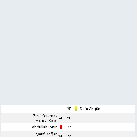
Sefa Akgün
45'
Zeki Korkmaz
54'
Mansur Çalar
Abdullah Çetin
55'
Şerif Doğan
59'