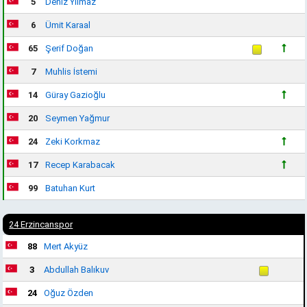
5
Deniz Yılmaz
6
Ümit Karaal
65
Şerif Doğan
7
Muhlis İstemi
14
Güray Gazioğlu
20
Seymen Yağmur
24
Zeki Korkmaz
17
Recep Karabacak
99
Batuhan Kurt
24 Erzincanspor
88
Mert Akyüz
3
Abdullah Balıkuv
24
Oğuz Özden