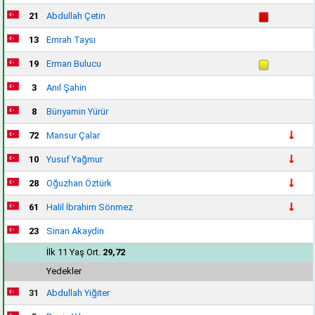
21
Abdullah Çetin
13
Emrah Taysı
19
Erman Bulucu
3
Anıl Şahin
8
Bünyamin Yürür
72
Mansur Çalar
10
Yusuf Yağmur
28
Oğuzhan Öztürk
61
Halil İbrahim Sönmez
23
Sinan Akaydin
İlk 11 Yaş Ort.
29,72
Yedekler
31
Abdullah Yiğiter