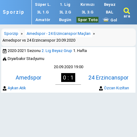
Süper L.
1. Lig
Kırmızı
Beyaz
Sporzip
3L 1.G
3L 2.G
3L 3.G
BAL
ara
Amatör
Bugün
Spor Toto
Gol
Sporzip
»
Amedspor - 24 Erzincanspor Maçları
»
Amedspor vs 24 Erzincanspor 20.09.2020
2020-2021 Sezonu
2. Lig Beyaz Grup
1. Hafta
Diyarbakır Stadyumu
20.09.2020 19:00
Amedspor
0 : 1
24 Erzincanspor
Aykan Atik
Özcan Kızıltan