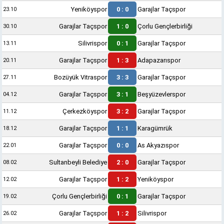
Yeniköyspor
0 : 0
Garajlar Taçspor
23.10
Garajlar Taçspor
1 : 0
Çorlu Gençlerbirliği
30.10
Silivrispor
0 : 1
Garajlar Taçspor
13.11
Garajlar Taçspor
1 : 3
Adapazarıspor
20.11
Bozüyük Vitraspor
3 : 3
Garajlar Taçspor
27.11
Garajlar Taçspor
3 : 1
Beşyüzevlerspor
04.12
Çerkezköyspor
3 : 2
Garajlar Taçspor
11.12
Garajlar Taçspor
1 : 1
Karagümrük
18.12
Garajlar Taçspor
0 : 0
As Akyazıspor
22.01
Sultanbeyli Belediye
2 : 0
Garajlar Taçspor
08.02
Garajlar Taçspor
1 : 2
Yeniköyspor
12.02
Çorlu Gençlerbirliği
0 : 1
Garajlar Taçspor
19.02
Garajlar Taçspor
1 : 2
Silivrispor
26.02