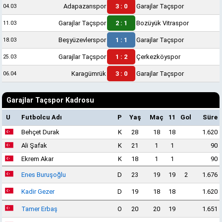
Adapazarıspor
3 : 0
Garajlar Taçspor
04.03
Garajlar Taçspor
2 : 1
Bozüyük Vitraspor
11.03
Beşyüzevlerspor
1 : 1
Garajlar Taçspor
18.03
Garajlar Taçspor
1 : 2
Çerkezköyspor
25.03
Karagümrük
3 : 0
Garajlar Taçspor
06.04
Garajlar Taçspor Kadrosu
U
Futbolcu Adı
P
Yaş
Maç
11
Gol
Süre
Behçet Durak
K
28
18
18
1.620
Ali Şafak
K
21
1
1
90
Ekrem Akar
K
18
1
1
90
Enes Buruşoğlu
D
23
19
19
2
1.676
Kadir Gezer
D
19
18
18
1.620
Tamer Erbaş
O
20
20
19
1.651