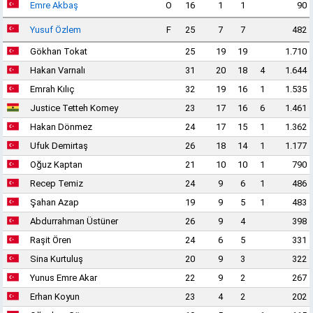
Emre Akbaş
O
16
1
1
90
Yusuf Özlem
F
25
7
7
482
Gökhan Tokat
25
19
19
1.710
Hakan Varnalı
31
20
18
4
1.644
Emrah Kılıç
32
19
16
1
1.535
Justice Tetteh Komey
23
17
16
6
1.461
Hakan Dönmez
24
17
15
1
1.362
Ufuk Demirtaş
26
18
14
1
1.177
Oğuz Kaptan
21
10
10
1
790
Recep Temiz
24
9
6
1
486
Şahan Azap
19
9
5
1
483
Abdurrahman Üstüner
26
9
4
398
Raşit Ören
24
6
5
331
Sina Kurtuluş
20
9
3
322
Yunus Emre Akar
22
9
2
267
Erhan Koyun
23
4
2
202