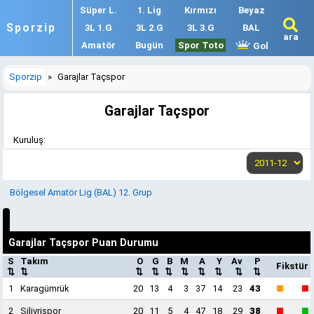
Süper L.
1. Lig
Kırmızı
Beyaz
Sporzip
3L 1.G
3L 2.G
3L 3.G
BAL
ara
Amatör
Bugün
Spor Toto
Gol
Sporzip
»
Garajlar Taçspor
Garajlar Taçspor
Kuruluş:
Bölgesel Amatör Lig (BAL) 12. Grup
Garajlar Taçspor Puan Durumu
S
Takım
O
G
B
M
A
Y
Av
P
Fikstür
⇅
⇅
⇅
⇅
⇅
⇅
⇅
⇅
⇅
⇅
■
■
1
Karagümrük
20
13
4
3
37
14
23
43
■
■
2
Silivrispor
20
11
5
4
47
18
29
38