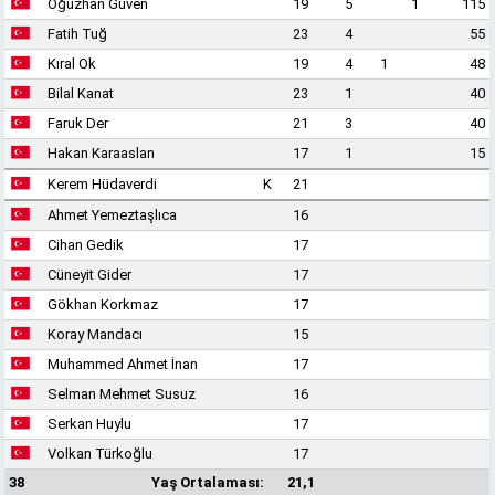
Oğuzhan Güven
19
5
1
115
Fatih Tuğ
23
4
55
Kıral Ok
19
4
1
48
Bilal Kanat
23
1
40
Faruk Der
21
3
40
Hakan Karaaslan
17
1
15
Kerem Hüdaverdi
K
21
Ahmet Yemeztaşlıca
16
Cihan Gedik
17
Cüneyit Gider
17
Gökhan Korkmaz
17
Koray Mandacı
15
Muhammed Ahmet İnan
17
Selman Mehmet Susuz
16
Serkan Huylu
17
Volkan Türkoğlu
17
38
Yaş Ortalaması:
21,1