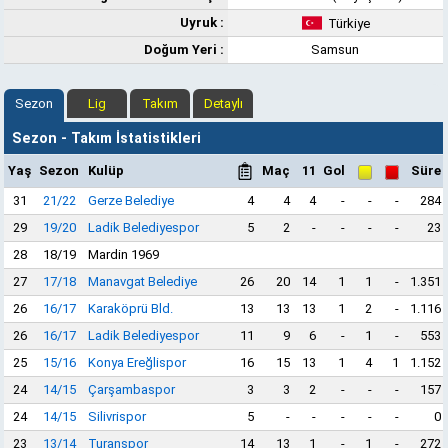
Uyruk :
Türkiye
Doğum Yeri :
Samsun
Sezon
Lig
Takım
Detaylı
Sezon - Takım İstatistikleri
Yaş
Sezon
Kulüp
Maç
11
Gol
Süre
31
21/22
Gerze Belediye
4
4
4
-
-
-
284
29
19/20
Ladik Belediyespor
5
2
-
-
-
-
23
28
18/19
Mardin 1969
27
17/18
Manavgat Belediye
26
20
14
1
1
-
1.351
26
16/17
Karaköprü Bld.
13
13
13
1
2
-
1.116
26
16/17
Ladik Belediyespor
11
9
6
-
1
-
553
25
15/16
Konya Ereğlispor
16
15
13
1
4
1
1.152
24
14/15
Çarşambaspor
3
3
2
-
-
-
157
24
14/15
Silivrispor
5
-
-
-
-
-
0
23
13/14
Turanspor
14
13
1
-
1
-
272