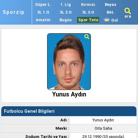
Süper L.
1. Lig
Kırmızı
Beyaz
Sporzip
3L 1.G
3L 2.G
3L 3.G
BAL
ara
Amatör
Bugün
Spor Toto
Gol
Yunus Aydın
Futbolcu Genel Bilgileri
Adı :
Yunus Aydın
Mevki :
Orta Saha
Doğum Tarihi ve Yaşı :
29.12.1990 (35 yaşında)