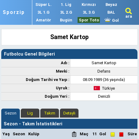
Süper L.
1. Lig
Kırmızı
Beyaz
Sporzip
3L 1.G
3L 2.G
3L 3.G
BAL
ara
Amatör
Bugün
Spor Toto
Gol
Samet Kartop
Futbolcu Genel Bilgileri
Adı :
Samet Kartop
Mevki :
Defans
Doğum Tarihi ve Yaşı :
08.09.1989 (36 yaşında)
Uyruk :
Türkiye
Doğum Yeri :
Denizli
Sezon
Lig
Takım
Detaylı
Sezon - Takım İstatistikleri
Yaş
Sezon
Kulüp
Maç
11
Gol
Süre