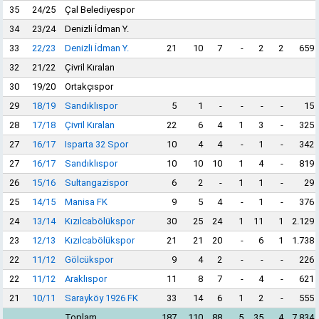
35
24/25
Çal Belediyespor
34
23/24
Denizli İdman Y.
33
22/23
Denizli İdman Y.
21
10
7
-
2
2
659
32
21/22
Çivril Kıralan
30
19/20
Ortakçıspor
29
18/19
Sandıklıspor
5
1
-
-
-
-
15
28
17/18
Çivril Kıralan
22
6
4
1
3
-
325
27
16/17
Isparta 32 Spor
10
4
4
-
1
-
342
27
16/17
Sandıklıspor
10
10
10
1
4
-
819
26
15/16
Sultangazispor
6
2
-
1
1
-
29
25
14/15
Manisa FK
9
5
4
-
1
-
376
24
13/14
Kızılcabölükspor
30
25
24
1
11
1
2.129
23
12/13
Kızılcabölükspor
21
21
20
-
6
1
1.738
22
11/12
Gölcükspor
9
4
2
-
-
-
226
22
11/12
Araklıspor
11
8
7
-
4
-
621
21
10/11
Sarayköy 1926 FK
33
14
6
1
2
-
555
Toplam
187
110
88
5
35
4
7.834