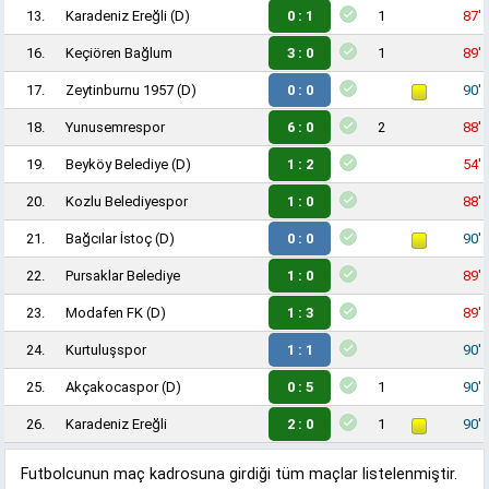
13.
Karadeniz Ereğli
(D)
0 : 1
1
87'
16.
Keçiören Bağlum
3 : 0
1
89'
17.
Zeytinburnu 1957
(D)
0 : 0
90'
18.
Yunusemrespor
6 : 0
2
88'
19.
Beyköy Belediye
(D)
1 : 2
54'
20.
Kozlu Belediyespor
1 : 0
88'
21.
Bağcılar İstoç
(D)
0 : 0
90'
22.
Pursaklar Belediye
1 : 0
89'
23.
Modafen FK
(D)
1 : 3
89'
24.
Kurtuluşspor
1 : 1
90'
25.
Akçakocaspor
(D)
0 : 5
1
90'
26.
Karadeniz Ereğli
2 : 0
1
90'
Futbolcunun maç kadrosuna girdiği tüm maçlar listelenmiştir.