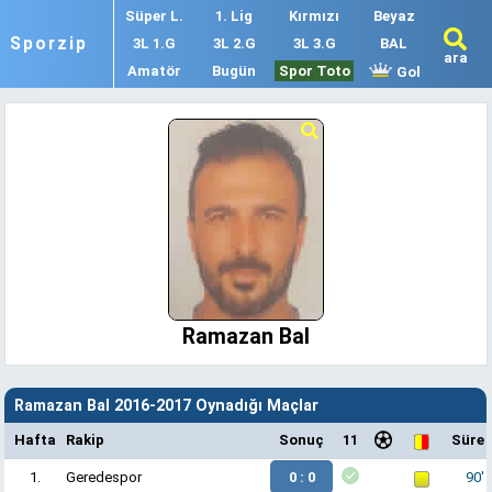
Süper L.
1. Lig
Kırmızı
Beyaz
Sporzip
3L 1.G
3L 2.G
3L 3.G
BAL
ara
Amatör
Bugün
Spor Toto
Gol
Ramazan Bal
Ramazan Bal 2016-2017 Oynadığı Maçlar
Hafta
Rakip
Sonuç
11
Süre
1.
Geredespor
0 : 0
90'