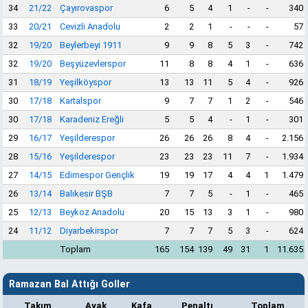
34
21/22
Çayırovaspor
6
5
4
1
-
-
340
33
20/21
Cevizli Anadolu
2
2
1
-
-
-
57
32
19/20
Beylerbeyi 1911
9
9
8
5
3
-
742
32
19/20
Beşyüzevlerspor
11
8
8
4
1
-
636
31
18/19
Yeşilköyspor
13
13
11
5
4
-
926
30
17/18
Kartalspor
9
7
7
1
2
-
546
30
17/18
Karadeniz Ereğli
5
5
4
-
1
-
301
29
16/17
Yeşilderespor
26
26
26
8
4
-
2.156
28
15/16
Yeşilderespor
23
23
23
11
7
-
1.934
27
14/15
Edirnespor Gençlik
19
19
17
4
4
1
1.479
26
13/14
Balıkesir BŞB
7
7
5
-
1
-
465
25
12/13
Beykoz Anadolu
20
15
13
3
1
-
980
24
11/12
Diyarbekirspor
7
7
7
5
3
-
624
Toplam
165
154
139
49
31
1
11.635
Ramazan Bal Attığı Goller
Takım
Ayak
Kafa
Penaltı
Toplam