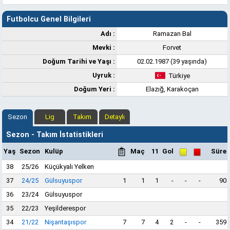
Futbolcu Genel Bilgileri
Adı :
Ramazan Bal
Mevki :
Forvet
Doğum Tarihi ve Yaşı :
02.02.1987 (39 yaşında)
Uyruk :
Türkiye
Doğum Yeri :
Elazığ, Karakoçan
Sezon
Lig
Takım
Detaylı
Sezon - Takım İstatistikleri
Yaş
Sezon
Kulüp
Maç
11
Gol
Süre
38
25/26
Küçükyalı Yelken
37
24/25
Gülsuyuspor
1
1
1
-
-
-
90
36
23/24
Gülsuyuspor
35
22/23
Yeşilderespor
34
21/22
Nişantaşıspor
7
7
4
2
-
-
359