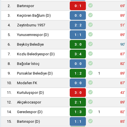
2.
Bartınspor
0 : 1
69'
3.
Keçiören Bağlum
(D)
0 : 0
89'
4.
Zeytinburnu 1957
2 : 2
51'
5.
Yunusemrespor
(D)
1 : 1
89'
6.
Beyköy Belediye
3 : 0
90'
7.
Kozlu Belediyespor
(D)
3 : 4
87'
8.
Bağcılar İstoç
0 : 0
82'
9.
Pursaklar Belediye
(D)
1 : 2
1
89'
10.
Modafen FK
0 : 0
87'
11.
Kurtuluşspor
(D)
3 : 0
43'
12.
Akçakocaspor
2 : 1
89'
14.
Geredespor
(D)
1 : 3
1
82'
15.
Bartınspor
(D)
1 : 1
85'