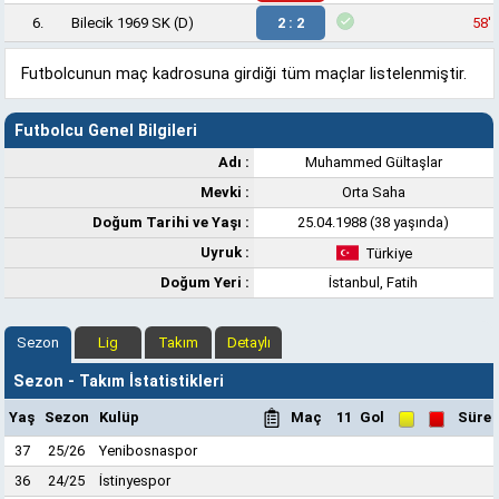
6.
Bilecik 1969 SK
(D)
2 : 2
58'
Futbolcunun maç kadrosuna girdiği tüm maçlar listelenmiştir.
Futbolcu Genel Bilgileri
Adı :
Muhammed Gültaşlar
Mevki :
Orta Saha
Doğum Tarihi ve Yaşı :
25.04.1988 (38 yaşında)
Uyruk :
Türkiye
Doğum Yeri :
İstanbul, Fatih
Sezon
Lig
Takım
Detaylı
Sezon - Takım İstatistikleri
Yaş
Sezon
Kulüp
Maç
11
Gol
Süre
37
25/26
Yenibosnaspor
36
24/25
İstinyespor