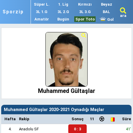
Süper L.
1. Lig
Kırmızı
Beyaz
Sporzip
3L 1.G
3L 2.G
3L 3.G
BAL
ara
Amatör
Bugün
Spor Toto
Gol
Muhammed Gültaşlar
Muhammed Gültaşlar 2020-2021 Oynadığı Maçlar
Hafta
Rakip
Sonuç
11
Süre
4.
Anadolu SF
0 : 3
41'