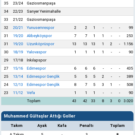
35
23/24
Gaziosmanpaşa
34
22/23
Sarıyer Yenimahalle
33
21/22
Gaziosmanpaşa
32
20/21
Yunusemrespor
2
2
1
-
-
-
99
31
19/20
Alibeyköyspor
7
7
1
1
-
-
253
31
19/20
Uzunköprüspor
13
13
13
1
2
-
1.156
30
18/19
Yalovaspor
1
1
1
1
-
-
90
29
17/18
İnkılapspor
27
15/16
Edirnespor
6
6
6
-
-
-
435
25
13/14
Edirnespor Gençlik
5
5
5
2
-
-
389
24
12/13
Edirnespor Gençlik
8
7
5
3
1
-
508
23
11/12
Vefa
1
1
1
-
-
-
90
Toplam
43
42
33
8
3
0
3.020
Muhammed Gültaşlar Attığı Goller
Takım
Ayak
Kafa
Penaltı
Toplam
A Takım
5
-
3
8