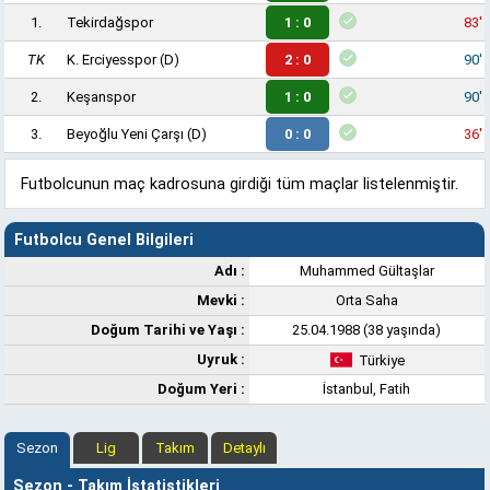
1.
Tekirdağspor
1 : 0
83'
TK
K. Erciyesspor
(D)
2 : 0
90'
2.
Keşanspor
1 : 0
90'
3.
Beyoğlu Yeni Çarşı
(D)
0 : 0
36'
Futbolcunun maç kadrosuna girdiği tüm maçlar listelenmiştir.
Futbolcu Genel Bilgileri
Adı :
Muhammed Gültaşlar
Mevki :
Orta Saha
Doğum Tarihi ve Yaşı :
25.04.1988 (38 yaşında)
Uyruk :
Türkiye
Doğum Yeri :
İstanbul, Fatih
Sezon
Lig
Takım
Detaylı
Sezon - Takım İstatistikleri