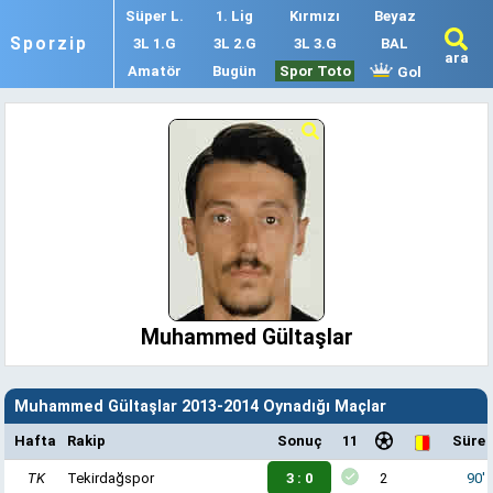
Süper L.
1. Lig
Kırmızı
Beyaz
Sporzip
3L 1.G
3L 2.G
3L 3.G
BAL
ara
Amatör
Bugün
Spor Toto
Gol
Muhammed Gültaşlar
Muhammed Gültaşlar 2013-2014 Oynadığı Maçlar
Hafta
Rakip
Sonuç
11
Süre
TK
Tekirdağspor
3 : 0
2
90'