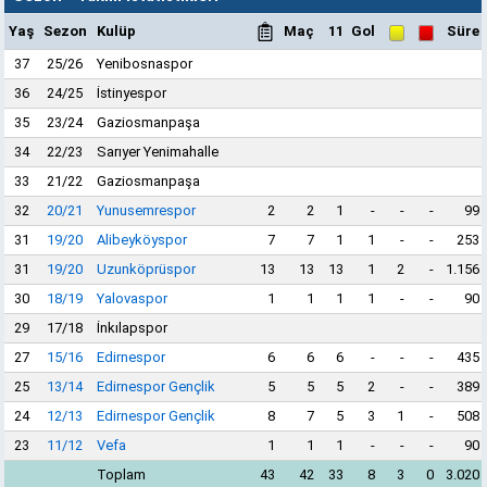
Yaş
Sezon
Kulüp
Maç
11
Gol
Süre
37
25/26
Yenibosnaspor
36
24/25
İstinyespor
35
23/24
Gaziosmanpaşa
34
22/23
Sarıyer Yenimahalle
33
21/22
Gaziosmanpaşa
32
20/21
Yunusemrespor
2
2
1
-
-
-
99
31
19/20
Alibeyköyspor
7
7
1
1
-
-
253
31
19/20
Uzunköprüspor
13
13
13
1
2
-
1.156
30
18/19
Yalovaspor
1
1
1
1
-
-
90
29
17/18
İnkılapspor
27
15/16
Edirnespor
6
6
6
-
-
-
435
25
13/14
Edirnespor Gençlik
5
5
5
2
-
-
389
24
12/13
Edirnespor Gençlik
8
7
5
3
1
-
508
23
11/12
Vefa
1
1
1
-
-
-
90
Toplam
43
42
33
8
3
0
3.020