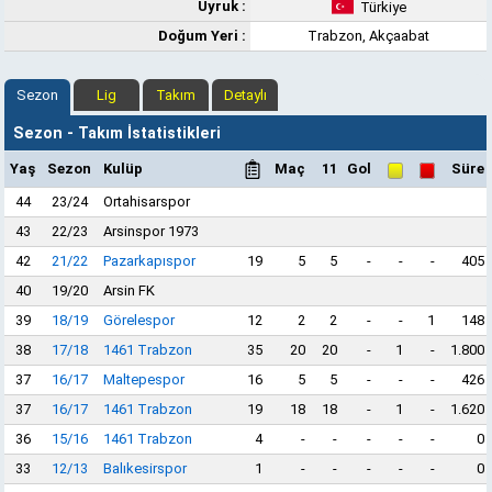
Uyruk :
Türkiye
Doğum Yeri :
Trabzon, Akçaabat
Sezon
Lig
Takım
Detaylı
Sezon - Takım İstatistikleri
Yaş
Sezon
Kulüp
Maç
11
Gol
Süre
44
23/24
Ortahisarspor
43
22/23
Arsinspor 1973
42
21/22
Pazarkapıspor
19
5
5
-
-
-
405
40
19/20
Arsin FK
39
18/19
Görelespor
12
2
2
-
-
1
148
38
17/18
1461 Trabzon
35
20
20
-
1
-
1.800
37
16/17
Maltepespor
16
5
5
-
-
-
426
37
16/17
1461 Trabzon
19
18
18
-
1
-
1.620
36
15/16
1461 Trabzon
4
-
-
-
-
-
0
33
12/13
Balıkesirspor
1
-
-
-
-
-
0