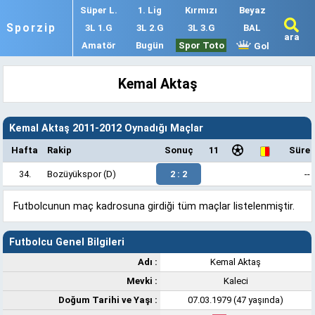
Süper L.
1. Lig
Kırmızı
Beyaz
Sporzip
3L 1.G
3L 2.G
3L 3.G
BAL
ara
Amatör
Bugün
Spor Toto
Gol
Kemal Aktaş
Kemal Aktaş 2011-2012 Oynadığı Maçlar
Hafta
Rakip
Sonuç
11
Süre
34.
Bozüyükspor
(D)
2 : 2
--
Futbolcunun maç kadrosuna girdiği tüm maçlar listelenmiştir.
Futbolcu Genel Bilgileri
Adı :
Kemal Aktaş
Mevki :
Kaleci
Doğum Tarihi ve Yaşı :
07.03.1979 (47 yaşında)