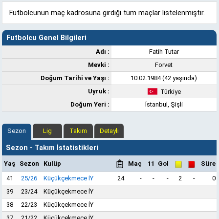
Futbolcunun maç kadrosuna girdiği tüm maçlar listelenmiştir.
Futbolcu Genel Bilgileri
Adı :
Fatih Tutar
Mevki :
Forvet
Doğum Tarihi ve Yaşı :
10.02.1984 (42 yaşında)
Uyruk :
Türkiye
Doğum Yeri :
İstanbul, Şişli
Sezon
Lig
Takım
Detaylı
Sezon - Takım İstatistikleri
Yaş
Sezon
Kulüp
Maç
11
Gol
Süre
41
25/26
Küçükçekmece İY
24
-
-
-
2
-
0
39
23/24
Küçükçekmece İY
38
22/23
Küçükçekmece İY
37
21/22
Küçükçekmece İY