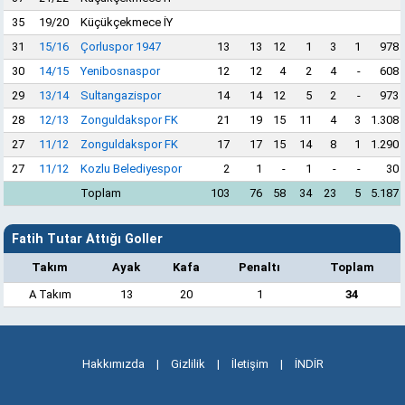
35
19/20
Küçükçekmece İY
31
15/16
Çorluspor 1947
13
13
12
1
3
1
978
30
14/15
Yenibosnaspor
12
12
4
2
4
-
608
29
13/14
Sultangazispor
14
14
12
5
2
-
973
28
12/13
Zonguldakspor FK
21
19
15
11
4
3
1.308
27
11/12
Zonguldakspor FK
17
17
15
14
8
1
1.290
27
11/12
Kozlu Belediyespor
2
1
-
1
-
-
30
Toplam
103
76
58
34
23
5
5.187
Fatih Tutar Attığı Goller
Takım
Ayak
Kafa
Penaltı
Toplam
A Takım
13
20
1
34
Hakkımızda
|
Gizlilik
|
İletişim
|
İNDİR