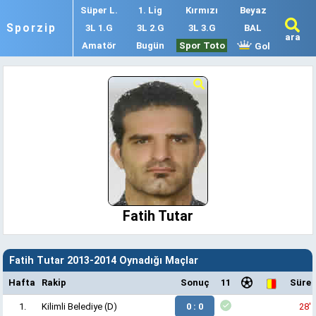
Süper L.
1. Lig
Kırmızı
Beyaz
Sporzip
3L 1.G
3L 2.G
3L 3.G
BAL
ara
Amatör
Bugün
Spor Toto
Gol
Fatih Tutar
Fatih Tutar 2013-2014 Oynadığı Maçlar
Hafta
Rakip
Sonuç
11
Süre
1.
Kilimli Belediye
(D)
0 : 0
28'