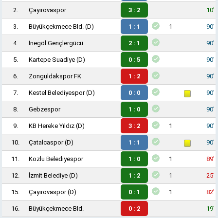
2.
Çayırovaspor
3 : 2
10'
3.
Büyükçekmece Bld.
(D)
1 : 1
1
90'
4.
İnegöl Gençlergücü
2 : 1
90'
5.
Kartepe Suadiye
(D)
0 : 5
90'
6.
Zonguldakspor FK
1 : 2
90'
7.
Kestel Belediyespor
(D)
0 : 0
90'
8.
Gebzespor
1 : 0
90'
9.
KB Hereke Yıldız
(D)
3 : 2
1
90'
10.
Çatalcaspor
(D)
1 : 1
90'
11.
Kozlu Belediyespor
1 : 0
1
89'
12.
İzmit Belediye
(D)
1 : 2
1
25'
15.
Çayırovaspor
(D)
0 : 1
1
82'
16.
Büyükçekmece Bld.
0 : 2
19'