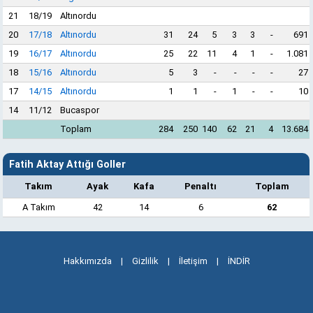
21
18/19
Altınordu
20
17/18
Altınordu
31
24
5
3
3
-
691
19
16/17
Altınordu
25
22
11
4
1
-
1.081
18
15/16
Altınordu
5
3
-
-
-
-
27
17
14/15
Altınordu
1
1
-
1
-
-
10
14
11/12
Bucaspor
Toplam
284
250
140
62
21
4
13.684
Fatih Aktay Attığı Goller
Takım
Ayak
Kafa
Penaltı
Toplam
A Takım
42
14
6
62
Hakkımızda
|
Gizlilik
|
İletişim
|
İNDİR