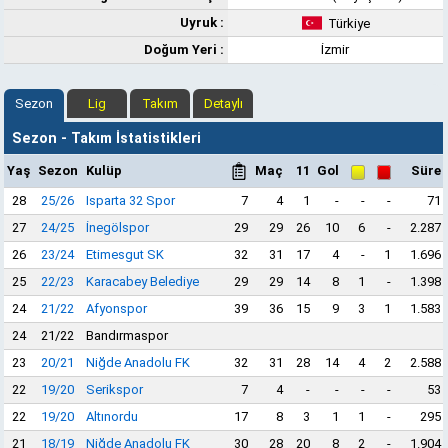
Uyruk :
Türkiye
Doğum Yeri :
İzmir
Sezon
Lig
Takım
Detaylı
Sezon - Takım İstatistikleri
Yaş
Sezon
Kulüp
Maç
11
Gol
Süre
28
25/26
Isparta 32 Spor
7
4
1
-
-
-
71
27
24/25
İnegölspor
29
29
26
10
6
-
2.287
26
23/24
Etimesgut SK
32
31
17
4
-
1
1.696
25
22/23
Karacabey Belediye
29
29
14
8
1
-
1.398
24
21/22
Afyonspor
39
36
15
9
3
1
1.583
24
21/22
Bandırmaspor
23
20/21
Niğde Anadolu FK
32
31
28
14
4
2
2.588
22
19/20
Serikspor
7
4
-
-
-
-
53
22
19/20
Altınordu
17
8
3
1
1
-
295
21
18/19
Niğde Anadolu FK
30
28
20
8
2
-
1.904