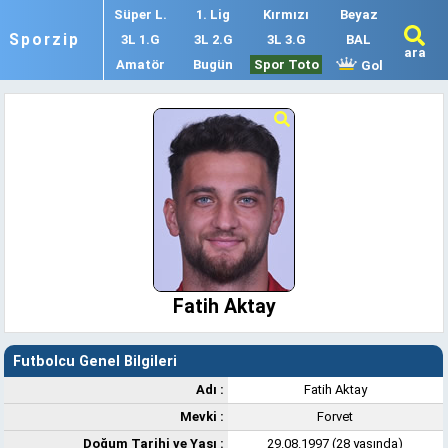
Süper L.
1. Lig
Kırmızı
Beyaz
Sporzip
3L 1.G
3L 2.G
3L 3.G
BAL
ara
Amatör
Bugün
Spor Toto
Gol
Fatih Aktay
Futbolcu Genel Bilgileri
Adı :
Fatih Aktay
Mevki :
Forvet
Doğum Tarihi ve Yaşı :
29.08.1997 (28 yaşında)