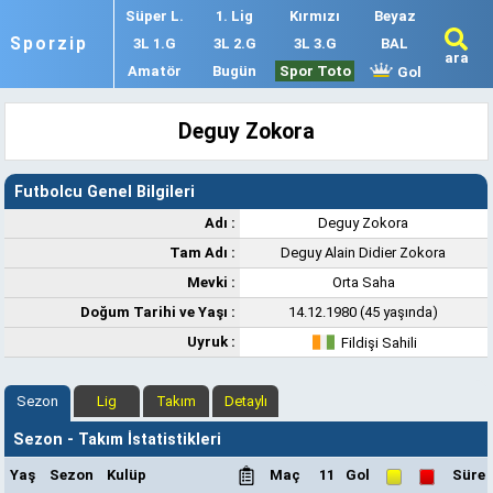
Süper L.
1. Lig
Kırmızı
Beyaz
Sporzip
3L 1.G
3L 2.G
3L 3.G
BAL
ara
Amatör
Bugün
Spor Toto
Gol
Deguy Zokora
Futbolcu Genel Bilgileri
Adı :
Deguy Zokora
Tam Adı :
Deguy Alain Didier Zokora
Mevki :
Orta Saha
Doğum Tarihi ve Yaşı :
14.12.1980 (45 yaşında)
Uyruk :
Fildişi Sahili
Sezon
Lig
Takım
Detaylı
Sezon - Takım İstatistikleri
Yaş
Sezon
Kulüp
Maç
11
Gol
Süre