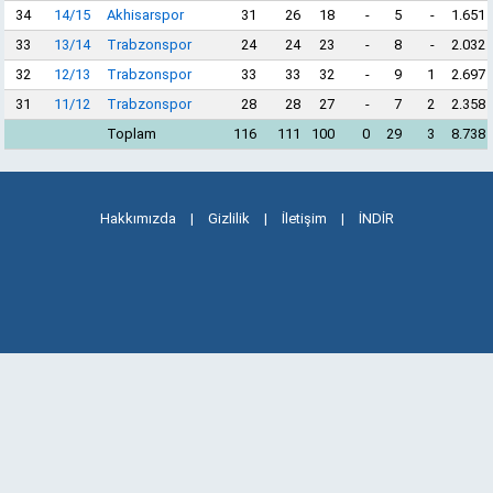
34
14/15
Akhisarspor
31
26
18
-
5
-
1.651
33
13/14
Trabzonspor
24
24
23
-
8
-
2.032
32
12/13
Trabzonspor
33
33
32
-
9
1
2.697
31
11/12
Trabzonspor
28
28
27
-
7
2
2.358
Toplam
116
111
100
0
29
3
8.738
Hakkımızda
|
Gizlilik
|
İletişim
|
İNDİR