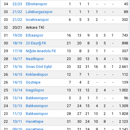
34
22/23
Elbistanspor
1
1
1
-
-
-
45
33
21/22
Lüleburgazspor
1
1
1
1
-
-
89
33
21/22
İscehisarspor
6
5
3
2
-
-
302
32
20/21
Ankara TKİ
31
19/20
Erbaaspor
16
13
9
3
3
1
743
30
18/19
23 Elazığ FK
21
20
8
3
5
-
898
29
17/18
Niğde Anadolu FK
13
8
3
1
1
-
307
28
16/17
Nazillispor
23
20
13
5
4
-
1.156
27
15/16
Sivas Dört Eylül
33
32
31
16
5
1
2.661
26
14/15
Kırklarelispor
12
7
1
-
-
-
112
26
14/15
Göztepe
7
4
2
-
-
-
139
25
13/14
İnegölspor
13
13
12
2
4
-
1.002
25
13/14
Balıkesirspor
3
2
1
1
-
-
96
24
12/13
Balıkesirspor
27
24
15
4
2
-
1.309
23
11/12
Balıkesirspor
28
27
21
13
2
1
1.828
22
10/11
Hacettepe
31
30
24
10
8
-
2.123
21
09/10
Hacettepe
31
31
24
8
1
-
2.141