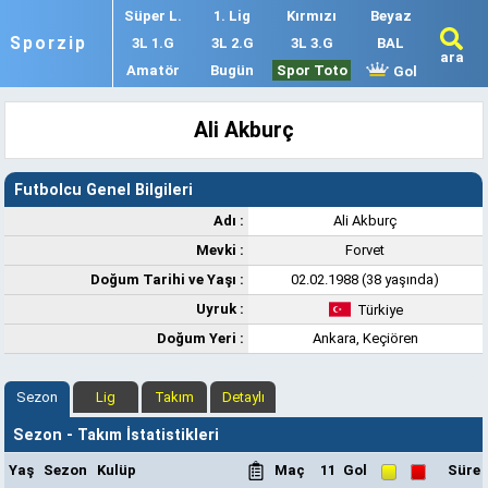
Süper L.
1. Lig
Kırmızı
Beyaz
Sporzip
3L 1.G
3L 2.G
3L 3.G
BAL
ara
Amatör
Bugün
Spor Toto
Gol
Ali Akburç
Futbolcu Genel Bilgileri
Adı :
Ali Akburç
Mevki :
Forvet
Doğum Tarihi ve Yaşı :
02.02.1988 (38 yaşında)
Uyruk :
Türkiye
Doğum Yeri :
Ankara, Keçiören
Sezon
Lig
Takım
Detaylı
Sezon - Takım İstatistikleri
Yaş
Sezon
Kulüp
Maç
11
Gol
Süre