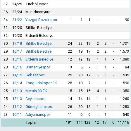
37
24/25
Tireboluspor
36
23/24
Mut İdmanyurdu
34
21/22
Yozgat Bozokspor
1
1
1
-
-
-
90
32
19/20
Silifke Belediye
32
19/20
Erdemli Belediye
30
17/18
Silifke Belediye
24
22
19
2
2
-
1.731
29
16/17
Silifke Belediye
22
19
17
2
2
-
1.573
28
15/16
Erdemli Belediye
12
12
12
1
1
-
1.080
28
15/16
Osmaniyespor
13
5
-
1
1
-
84
27
14/15
Gebzespor
25
20
17
-
3
-
1.535
26
13/14
Zonguldakspor FK
28
10
7
-
1
-
590
25
12/13
Mersin 33 FK
15
15
15
4
1
-
1.350
25
12/13
Ceyhanspor
14
14
14
1
4
-
1.260
24
11/12
Gümüşhanespor
26
20
15
1
1
-
1.283
23
10/11
Adıyamanspor
11
6
6
-
1
-
540
Toplam
191
144
123
12
17
0
11.116