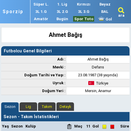
Süper L.
1. Lig
Kırmızı
Beyaz
Sporzip
3L 1.G
3L 2.G
3L 3.G
BAL
ara
Amatör
Bugün
Spor Toto
Gol
Ahmet Bağış
Futbolcu Genel Bilgileri
Adı :
Ahmet Bağış
Mevki :
Defans
Doğum Tarihi ve Yaşı :
23.08.1987 (38 yaşında)
Uyruk :
Türkiye
Doğum Yeri :
Mersin, Anamur
Sezon
Lig
Takım
Detaylı
Sezon - Takım İstatistikleri
Yaş
Sezon
Kulüp
Maç
11
Gol
Süre