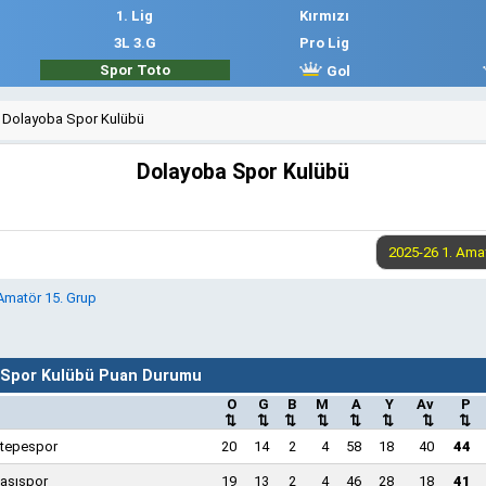
1. Lig
Kırmızı
3L 3.G
Pro Lig
Spor Toto
Gol
Dolayoba Spor Kulübü
Dolayoba Spor Kulübü
 Amatör 15. Grup
 Spor Kulübü Puan Durumu
O
G
B
M
A
Y
Av
P
⇅
⇅
⇅
⇅
⇅
⇅
⇅
⇅
tepespor
20
14
2
4
58
18
40
44
aşıspor
19
13
2
4
46
28
18
41