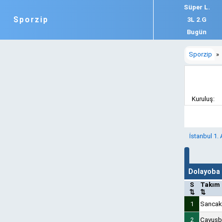
Süper L.
Sporzip
3L 2.G
Bugün
Sporzip
»
Kuruluş:
İstanbul 1.
Dolayoba
S
Takım
⇅
⇅
1
Sancak
2
Çavuşb