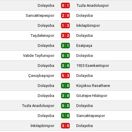
Dolayoba
0 : 1
Tuzla Anadoluspor
Sancaktepespor
2 : 0
Dolayoba
Dolayoba
1 : 3
İnkılapbirspor
Taşdelenspor
3 : 2
Dolayoba
Dolayoba
2 : 1
Esatpaşa
Valide Tayfunspor
0 : 5
Dolayoba
Dolayoba
3 : 0
1923 Esenkentspor
Çavuşbaşıspor
5 : 3
Dolayoba
Dolayoba
1 : 0
Küçüksu Rasathane
Dolayoba
3 : 0
Göztepe Hilalspor
Tuzla Anadoluspor
0 : 5
Dolayoba
Dolayoba
1 : 0
Sancaktepespor
İnkılapbirspor
3 : 0
Dolayoba