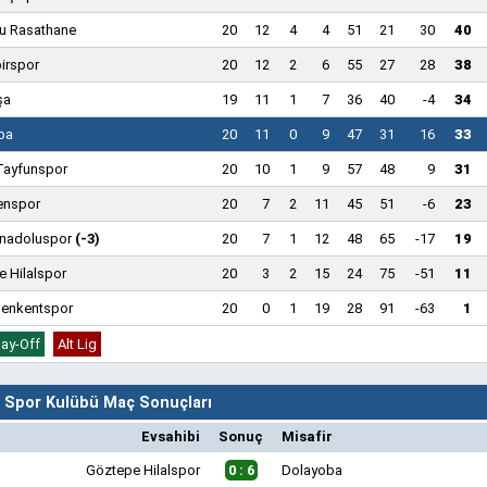
u Rasathane
20
12
4
4
51
21
30
40
birspor
20
12
2
6
55
27
28
38
şa
19
11
1
7
36
40
-4
34
ba
20
11
0
9
47
31
16
33
Tayfunspor
20
10
1
9
57
48
9
31
enspor
20
7
2
11
45
51
-6
23
Anadoluspor
(-3)
20
7
1
12
48
65
-17
19
 Hilalspor
20
3
2
15
24
75
-51
11
senkentspor
20
0
1
19
28
91
-63
1
lay-Off
Alt Lig
 Spor Kulübü Maç Sonuçları
Evsahibi
Sonuç
Misafir
Göztepe Hilalspor
0 : 6
Dolayoba