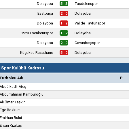
Dolayoba
5 : 3
Taşdelenspor
Esatpaşa
2 : 0
Dolayoba
Dolayoba
1 : 2
Valide Tayfunspor
1923 Esenkentspor
1 : 7
Dolayoba
Dolayoba
2 : 0
Çavuşbaşıspor
Küçüksu Rasathane
5 : 0
Dolayoba
 Spor Kulübü Kadrosu
Futbolcu Adı
P
Abdülkadir Ateş
Abdurrahman Kamburoğlu
Ali Ömer Taşkın
Ege Bozkurt
Emirhan Bulut
Ercan Kızıltaş