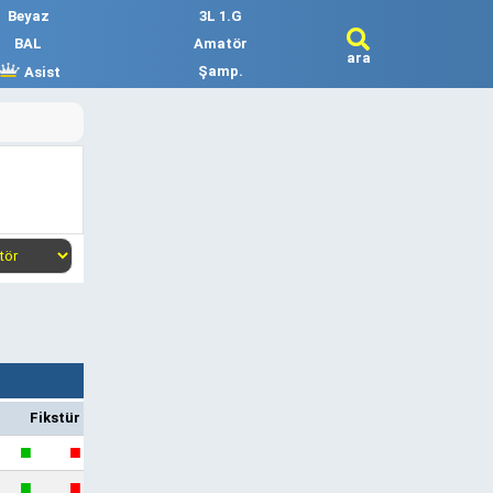
Beyaz
3L 1.G
BAL
Amatör
ara
Şamp.
Asist
Fikstür
■
■
■
■