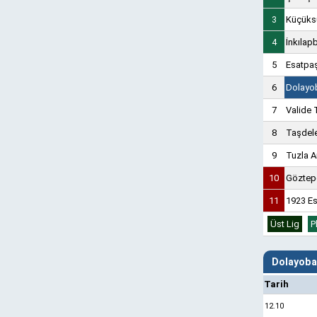
3
Küçüks
4
İnkılap
5
Esatpa
6
Dolayo
7
Valide 
8
Taşdel
9
Tuzla 
10
Göztepe
11
1923 E
Üst Lig
P
Dolayoba
Tarih
12.10