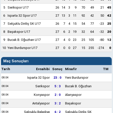
5
Serikspor U17
26
14
3
9
70
49
21
45
6
Isparta 32 Spor U17
27
13
3
11
92
42
50
42
7
Selçuklu Diriliş SK U17
26
7
4
15
54
77
-23
25
8
Başakspor U17
27
6
2
19
32
64
-32
20
9
Bucak B. Oğuzhan U17
27
4
0
23
25
105
-80
12
10
Yeni Burdurspor U17
27
0
0
27
15
255
-274
0
Maç Sonuçları
Tarih
Evsahibi
Sonuç
Misafir
TM
Isparta 32 Spor
23 : 0
Yeni Burdurspor
08.04
Serikspor
5 : 3
Bucak B. Oğuzhan
08.04
Konyaspor
2 : 0
Alanyaspor
08.04
Antalyaspor
3 : 2
Başakspor
08.04
Selçuklu Belediye
6 : 2
Selçuklu Diriliş SK
08.04