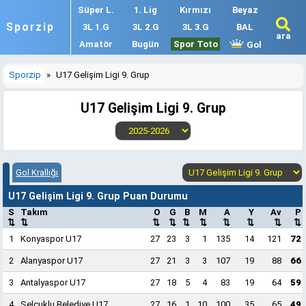
Süper L.
1. Lig
Kırmızı
Beyaz
Sporzip
3L 1.G
3L 2.G
3L 3.G
BAL
ara
Amatör
Bugün
Spor Toto
Gol
Sporzip
»
U17 Gelişim Ligi 9. Grup
U17 Gelişim Ligi 9. Grup
Gol Krallığı
U17 Gelişim Ligi 9. Grup Puan Durumu
S
Takım
O
G
B
M
A
Y
Av
P
⇅
⇅
⇅
⇅
⇅
⇅
⇅
⇅
⇅
⇅
1
Konyaspor U17
27
23
3
1
135
14
121
72
2
Alanyaspor U17
27
21
3
3
107
19
88
66
3
Antalyaspor U17
27
18
5
4
83
19
64
59
4
Selçuklu Belediye U17
27
16
1
10
100
35
65
49