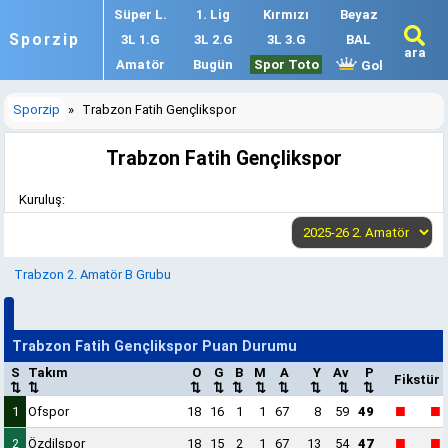
Süper L.
1. Lig
Kırmızı
Beyaz
Sporzip
3L 1.G
3L 2.G
3L 3.G
BAL
ara
Amatör
Bugün
Spor Toto
Gol
Sporzip
»
Trabzon Fatih Gençlikspor
Trabzon Fatih Gençlikspor
Kuruluş:
Trabzon 2. Amatör B Grubu
Trabzon Fatih Gençlikspor Puan Durumu
S
Takım
O
G
B
M
A
Y
Av
P
Fikstür
⇅
⇅
⇅
⇅
⇅
⇅
⇅
⇅
⇅
⇅
■
■
1
Ofspor
18
16
1
1
67
8
59
49
■
■
2
Özdilspor
18
15
2
1
67
13
54
47