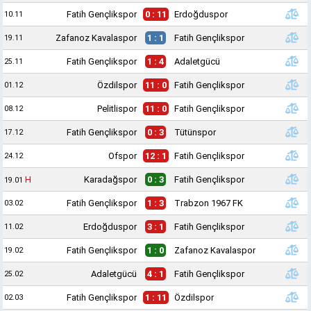
Fatih Gençlikspor
0 : 11
Erdoğduspor
10.11
Zafanoz Kavalaspor
1 : 1
Fatih Gençlikspor
19.11
Fatih Gençlikspor
1 : 4
Adaletgücü
25.11
Özdilspor
11 : 0
Fatih Gençlikspor
01.12
Pelitlispor
11 : 0
Fatih Gençlikspor
08.12
Fatih Gençlikspor
0 : 3
Tütünspor
17.12
Ofspor
12 : 1
Fatih Gençlikspor
24.12
H
Karadağspor
0 : 3
Fatih Gençlikspor
19.01
Fatih Gençlikspor
1 : 3
Trabzon 1967 FK
03.02
Erdoğduspor
3 : 1
Fatih Gençlikspor
11.02
Fatih Gençlikspor
1 : 0
Zafanoz Kavalaspor
19.02
Adaletgücü
4 : 1
Fatih Gençlikspor
25.02
Fatih Gençlikspor
1 : 11
Özdilspor
02.03