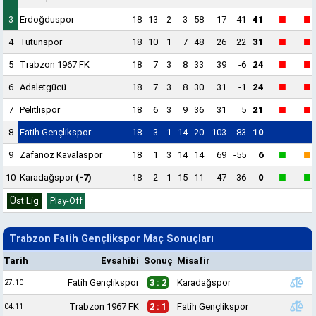
■
■
3
Erdoğduspor
18
13
2
3
58
17
41
41
■
■
4
Tütünspor
18
10
1
7
48
26
22
31
■
■
5
Trabzon 1967 FK
18
7
3
8
33
39
-6
24
■
■
6
Adaletgücü
18
7
3
8
30
31
-1
24
■
■
7
Pelitlispor
18
6
3
9
36
31
5
21
8
Fatih Gençlikspor
18
3
1
14
20
103
-83
10
■
■
9
Zafanoz Kavalaspor
18
1
3
14
14
69
-55
6
■
■
10
Karadağspor
(-7)
18
2
1
15
11
47
-36
0
Üst Lig
Play-Off
Trabzon Fatih Gençlikspor Maç Sonuçları
Tarih
Evsahibi
Sonuç
Misafir
Fatih Gençlikspor
3 : 2
Karadağspor
27.10
Trabzon 1967 FK
2 : 1
Fatih Gençlikspor
04.11