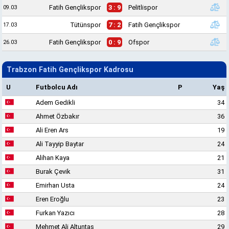
Fatih Gençlikspor
3 : 9
Pelitlispor
09.03
Tütünspor
7 : 2
Fatih Gençlikspor
17.03
Fatih Gençlikspor
0 : 9
Ofspor
26.03
Trabzon Fatih Gençlikspor Kadrosu
U
Futbolcu Adı
P
Yaş
Adem Gedikli
34
Ahmet Özbakır
36
Ali Eren Ars
19
Ali Tayyip Baytar
24
Alihan Kaya
21
Burak Çevik
31
Emirhan Usta
24
Eren Eroğlu
23
Furkan Yazıcı
28
Mehmet Ali Altuntaş
29