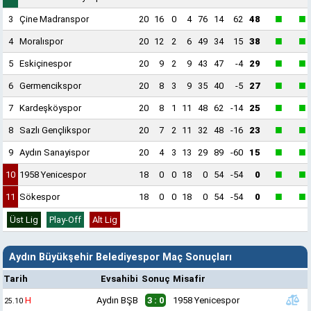
■
■
3
Çine Madranspor
20
16
0
4
76
14
62
48
■
■
4
Moralıspor
20
12
2
6
49
34
15
38
■
■
5
Eskiçinespor
20
9
2
9
43
47
-4
29
■
■
6
Germencikspor
20
8
3
9
35
40
-5
27
■
■
7
Kardeşköyspor
20
8
1
11
48
62
-14
25
■
■
8
Sazlı Gençlikspor
20
7
2
11
32
48
-16
23
■
■
9
Aydın Sanayispor
20
4
3
13
29
89
-60
15
■
■
10
1958 Yenicespor
18
0
0
18
0
54
-54
0
■
■
11
Sökespor
18
0
0
18
0
54
-54
0
Üst Lig
Play-Off
Alt Lig
Aydın Büyükşehir Belediyespor Maç Sonuçları
Tarih
Evsahibi
Sonuç
Misafir
H
Aydın BŞB
3 : 0
1958 Yenicespor
25.10