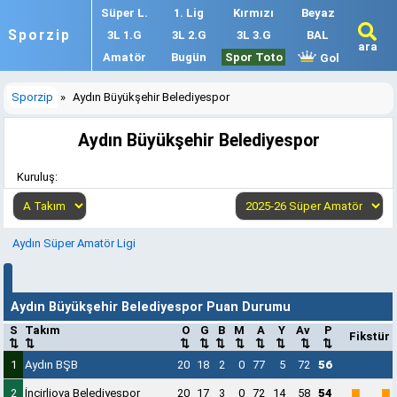
Süper L.
1. Lig
Kırmızı
Beyaz
Sporzip
3L 1.G
3L 2.G
3L 3.G
BAL
ara
Amatör
Bugün
Spor Toto
Gol
Sporzip
»
Aydın Büyükşehir Belediyespor
Aydın Büyükşehir Belediyespor
Kuruluş:
Aydın Süper Amatör Ligi
Aydın Büyükşehir Belediyespor Puan Durumu
S
Takım
O
G
B
M
A
Y
Av
P
Fikstür
⇅
⇅
⇅
⇅
⇅
⇅
⇅
⇅
⇅
⇅
1
Aydın BŞB
20
18
2
0
77
5
72
56
■
■
2
İncirliova Belediyespor
20
17
3
0
72
14
58
54