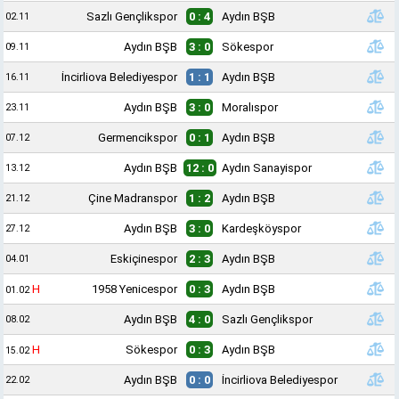
Sazlı Gençlikspor
0 : 4
Aydın BŞB
02.11
Aydın BŞB
3 : 0
Sökespor
09.11
İncirliova Belediyespor
1 : 1
Aydın BŞB
16.11
Aydın BŞB
3 : 0
Moralıspor
23.11
Germencikspor
0 : 1
Aydın BŞB
07.12
Aydın BŞB
12 : 0
Aydın Sanayispor
13.12
Çine Madranspor
1 : 2
Aydın BŞB
21.12
Aydın BŞB
3 : 0
Kardeşköyspor
27.12
Eskiçinespor
2 : 3
Aydın BŞB
04.01
H
1958 Yenicespor
0 : 3
Aydın BŞB
01.02
Aydın BŞB
4 : 0
Sazlı Gençlikspor
08.02
H
Sökespor
0 : 3
Aydın BŞB
15.02
Aydın BŞB
0 : 0
İncirliova Belediyespor
22.02