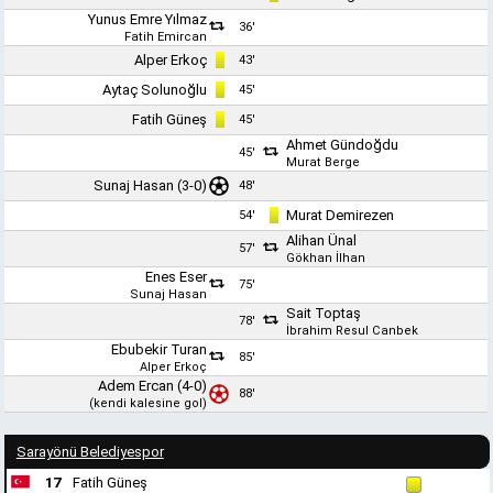
Yunus Emre Yılmaz
36'
Fatih Emircan
Alper Erkoç
43'
Aytaç Solunoğlu
45'
Fatih Güneş
45'
Ahmet Gündoğdu
45'
Murat Berge
Sunaj Hasan (3-0)
48'
Murat Demirezen
54'
Alihan Ünal
57'
Gökhan İlhan
Enes Eser
75'
Sunaj Hasan
Sait Toptaş
78'
İbrahim Resul Canbek
Ebubekir Turan
85'
Alper Erkoç
Adem Ercan
(4-0)
88'
(kendi kalesine gol)
Sarayönü Belediyespor
17
Fatih Güneş