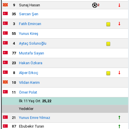
9
Sunaj Hasan
2
35
Sercan Şen
3
Fatih Emircan
55
Yunus Kireş
4
Aytaç Solunoğlu
77
Mustafa Sayan
23
Hakan Özkara
8
Alper Erkoç
10
Vildan Kerim
11
Ömer Polat
İlk 11 Yaş Ort.
25,22
Yedekler
21
Yunus Emre Yılmaz
87
Ebubekir Turan