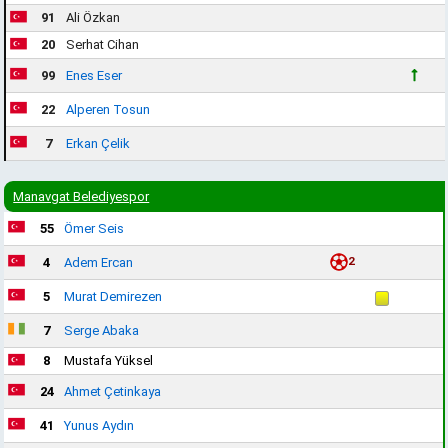
91
Ali Özkan
20
Serhat Cihan
99
Enes Eser
22
Alperen Tosun
7
Erkan Çelik
Manavgat Belediyespor
55
Ömer Seis
2
4
Adem Ercan
5
Murat Demirezen
7
Serge Abaka
8
Mustafa Yüksel
24
Ahmet Çetinkaya
41
Yunus Aydın