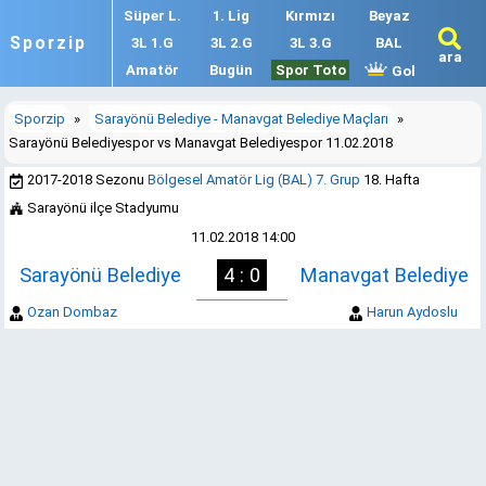
Süper L.
1. Lig
Kırmızı
Beyaz
Sporzip
3L 1.G
3L 2.G
3L 3.G
BAL
ara
Amatör
Bugün
Spor Toto
Gol
Sporzip
»
Sarayönü Belediye - Manavgat Belediye Maçları
»
Sarayönü Belediyespor vs Manavgat Belediyespor 11.02.2018
2017-2018 Sezonu
Bölgesel Amatör Lig (BAL) 7. Grup
18. Hafta
Sarayönü ilçe Stadyumu
11.02.2018 14:00
Sarayönü Belediye
4 : 0
Manavgat Belediye
Ozan Dombaz
Harun Aydoslu