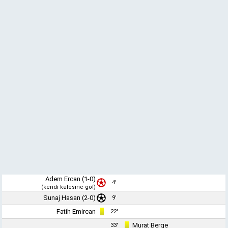
Adem Ercan
(1-0)
4'
(kendi kalesine gol)
Sunaj Hasan (2-0)
9'
Fatih Emircan
22'
Murat Berge
33'