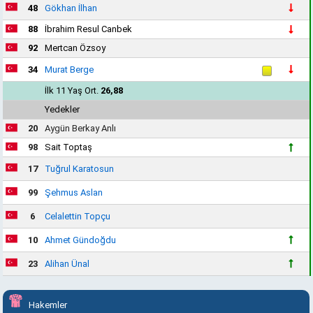
48
Gökhan İlhan
88
İbrahim Resul Canbek
92
Mertcan Özsoy
34
Murat Berge
İlk 11 Yaş Ort.
26,88
Yedekler
20
Aygün Berkay Anlı
98
Sait Toptaş
17
Tuğrul Karatosun
99
Şehmus Aslan
6
Celalettin Topçu
10
Ahmet Gündoğdu
23
Alihan Ünal
Hakemler