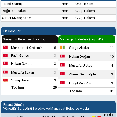
Birand Gümüş
İzmir
Orta Hakem
Doğukan Türkeş
İzmir
Çizgi Hakemi
Ahmet Kıvanç Kader
İzmir
Çizgi Hakemi
En Golcüler
Sarayönü Belediye (Top. 37)
Manavgat Belediye (Top. 41)
Muhammet Özdemir
8
Serge Abaka
11
Fatih Güneş
3
Hakan Doğan
10
Hakan Özkara
3
Mustafa Ulutaş
4
Mustafa Sayan
3
Ahmet Gündoğdu
3
Sunaj Hasan
3
Hurşit Velioğlu
3
Toplam
20
Toplam
31
Birand Gümüş
Yönettiği Sarayönü Belediye ve Manavgat Belediye Maçları
Rakip