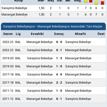
Kulüp
MBP
Maç
Gal.
Ber.
Mağ.
Sarayönü Belediye
1,50
2
1
0
1
7
0
6
0
Manavgat Belediye
1,50
2
1
0
1
6
0
7
0
Sarayönü Belediyespor - Manavgat Belediyespor Arasındaki Tüm Maçlar
Sezon
Lig
Evsahibi
Sonuç
Misafir
Özet
2022-23
BAL
Manavgat Belediye
0 : 0
Sarayönü Belediye
2022-23
BAL
Sarayönü Belediye
0 : 1
Manavgat Belediye
2019-20
BAL
Sarayönü Belediye
1 : 3
Manavgat Belediye
2019-20
BAL
Manavgat Belediye
1 : 0
Sarayönü Belediye
2017-18
BAL
Sarayönü Belediye
4 : 0
Manavgat Belediye
2017-18
BAL
Manavgat Belediye
2 : 2
Sarayönü Belediye
2011-12
BAL
Sarayönü Belediye
1 : 0
Manavgat Belediye
2011-12
BAL
Manavgat Belediye
0 : 1
Sarayönü Belediye