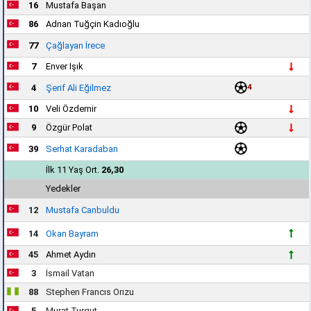
16
Mustafa Başan
86
Adnan Tuğçin Kadıoğlu
77
Çağlayan İrece
7
Enver Işık
4
4
Şerif Ali Eğilmez
10
Veli Özdemir
9
Özgür Polat
39
Serhat Karadaban
İlk 11 Yaş Ort.
26,30
Yedekler
12
Mustafa Canbuldu
14
Okan Bayram
45
Ahmet Aydın
3
İsmail Vatan
88
Stephen Francıs Orızu
5
Murat Turgut