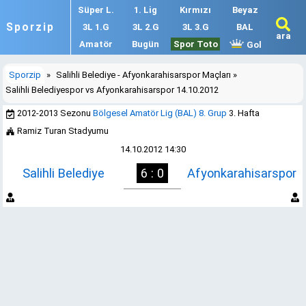
Süper L.
1. Lig
Kırmızı
Beyaz
Sporzip
3L 1.G
3L 2.G
3L 3.G
BAL
ara
Amatör
Bugün
Spor Toto
Gol
Sporzip
»
Salihli Belediye - Afyonkarahisarspor Maçları
»
Salihli Belediyespor vs Afyonkarahisarspor 14.10.2012
2012-2013 Sezonu
Bölgesel Amatör Lig (BAL) 8. Grup
3. Hafta
Ramiz Turan Stadyumu
14.10.2012 14:30
Salihli Belediye
6 : 0
Afyonkarahisarspor