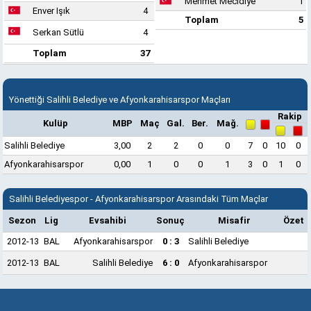
Mehmet Mecidiye
1
Enver Işık
4
Toplam
5
Serkan Sütlü
4
Toplam
37
Yönettiği Salihli Belediye ve Afyonkarahisarspor Maçları
Rakip
Kulüp
MBP
Maç
Gal.
Ber.
Mağ.
Salihli Belediye
3,00
2
2
0
0
7
0
10
0
Afyonkarahisarspor
0,00
1
0
0
1
3
0
1
0
Salihli Belediyespor - Afyonkarahisarspor Arasındaki Tüm Maçlar
Sezon
Lig
Evsahibi
Sonuç
Misafir
Özet
2012-13
BAL
Afyonkarahisarspor
0 : 3
Salihli Belediye
2012-13
BAL
Salihli Belediye
6 : 0
Afyonkarahisarspor