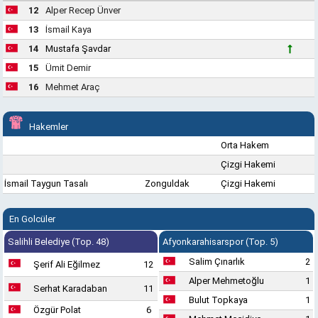
12
Alper Recep Ünver
13
İsmail Kaya
14
Mustafa Şavdar
15
Ümit Demir
16
Mehmet Araç
Hakemler
Orta Hakem
Çizgi Hakemi
İsmail Taygun Tasalı
Zonguldak
Çizgi Hakemi
En Golcüler
Salihli Belediye (Top. 48)
Afyonkarahisarspor (Top. 5)
Salim Çınarlık
2
Şerif Ali Eğilmez
12
Alper Mehmetoğlu
1
Serhat Karadaban
11
Bulut Topkaya
1
Özgür Polat
6