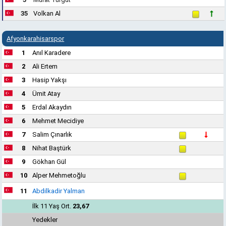
35
Volkan Al
Afyonkarahisarspor
1
Anıl Karadere
2
Ali Ertem
3
Hasip Yakşı
4
Ümit Atay
5
Erdal Akaydın
6
Mehmet Mecidiye
7
Salim Çınarlık
8
Nihat Baştürk
9
Gökhan Gül
10
Alper Mehmetoğlu
11
Abdilkadir Yalman
İlk 11 Yaş Ort.
23,67
Yedekler