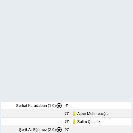
Serhat Karadaban
(1-0)
4'
Alper Mehmetoğlu
33'
Salim Çınarlık
39'
Şerif Ali Eğilmez
(2-0)
40'