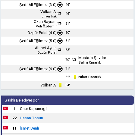
Şerif Ali Eğilmez
(3-0)
46'
Volkan Al
46'
Enver Işık
Okan Bayram
51'
Veli Özdemir
Özgür Polat (4-0)
60'
Şerif Ali Eğilmez
(5-0)
61'
Ahmet Aydın
63'
Özgür Polat
Mustafa Şavdar
70'
Salim Çınarlık
Şerif Ali Eğilmez
(6-0)
71'
Nihat Baştürk
82'
Volkan Al
84'
Salihli Belediyespor
1
Onur Kapancıgil
22
Hasan Tosun
11
İsmet Benli