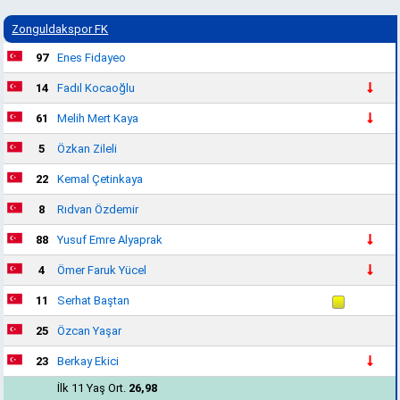
Zonguldakspor FK
97
Enes Fidayeo
14
Fadıl Kocaoğlu
61
Melih Mert Kaya
5
Özkan Zileli
22
Kemal Çetinkaya
8
Rıdvan Özdemir
88
Yusuf Emre Alyaprak
4
Ömer Faruk Yücel
11
Serhat Baştan
25
Özcan Yaşar
23
Berkay Ekici
İlk 11 Yaş Ort.
26,98