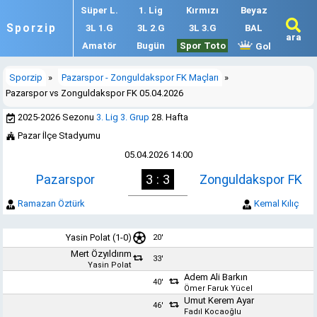
Süper L.
1. Lig
Kırmızı
Beyaz
Sporzip
3L 1.G
3L 2.G
3L 3.G
BAL
ara
Amatör
Bugün
Spor Toto
Gol
Sporzip
»
Pazarspor - Zonguldakspor FK Maçları
»
Pazarspor vs Zonguldakspor FK 05.04.2026
2025-2026 Sezonu
3. Lig 3. Grup
28. Hafta
Pazar İlçe Stadyumu
05.04.2026 14:00
Pazarspor
3 : 3
Zonguldakspor FK
Ramazan Öztürk
Kemal Kılıç
Yasin Polat
(1-0)
20'
Mert Özyıldırım
33'
Yasin Polat
Adem Ali Barkın
40'
Ömer Faruk Yücel
Umut Kerem Ayar
46'
Fadıl Kocaoğlu