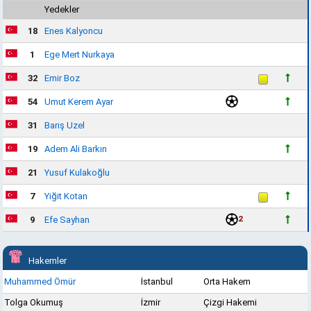
Yedekler
18
Enes Kalyoncu
1
Ege Mert Nurkaya
32
Emir Boz
54
Umut Kerem Ayar
31
Barış Uzel
19
Adem Ali Barkın
21
Yusuf Kulakoğlu
7
Yiğit Kotan
2
9
Efe Sayhan
Hakemler
Muhammed Ömür
İstanbul
Orta Hakem
Tolga Okumuş
İzmir
Çizgi Hakemi