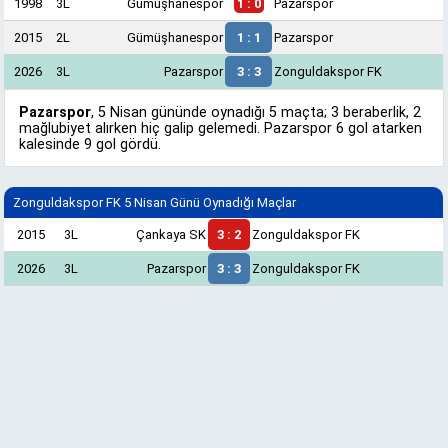
1998
3L
Gümüşhanespor
1 : 0
Pazarspor
2015
2L
Gümüşhanespor
1 : 1
Pazarspor
2026
3L
Pazarspor
3 : 3
Zonguldakspor FK
Pazarspor
, 5 Nisan gününde oynadığı 5 maçta; 3 beraberlik, 2
mağlubiyet alırken hiç galip gelemedi. Pazarspor 6 gol atarken
kalesinde 9 gol gördü.
Zonguldakspor FK 5 Nisan Günü Oynadığı Maçlar
2015
3L
Çankaya SK
3 : 2
Zonguldakspor FK
2026
3L
Pazarspor
3 : 3
Zonguldakspor FK