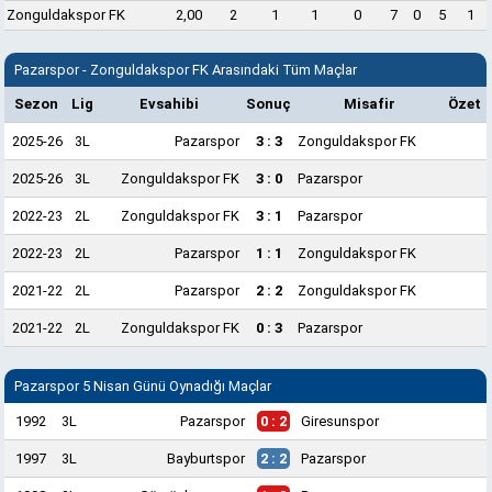
Zonguldakspor FK
2,00
2
1
1
0
7
0
5
1
Pazarspor - Zonguldakspor FK Arasındaki Tüm Maçlar
Sezon
Lig
Evsahibi
Sonuç
Misafir
Özet
2025-26
3L
Pazarspor
3 : 3
Zonguldakspor FK
2025-26
3L
Zonguldakspor FK
3 : 0
Pazarspor
2022-23
2L
Zonguldakspor FK
3 : 1
Pazarspor
2022-23
2L
Pazarspor
1 : 1
Zonguldakspor FK
2021-22
2L
Pazarspor
2 : 2
Zonguldakspor FK
2021-22
2L
Zonguldakspor FK
0 : 3
Pazarspor
Pazarspor 5 Nisan Günü Oynadığı Maçlar
1992
3L
Pazarspor
0 : 2
Giresunspor
1997
3L
Bayburtspor
2 : 2
Pazarspor