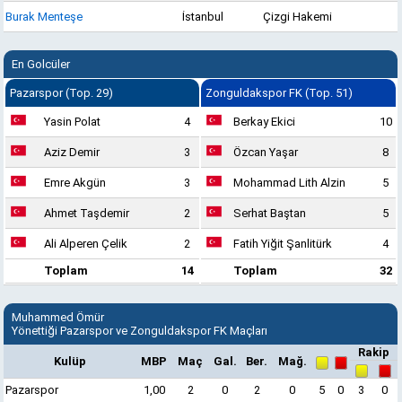
Burak Menteşe
İstanbul
Çizgi Hakemi
En Golcüler
Pazarspor (Top. 29)
Zonguldakspor FK (Top. 51)
Yasin Polat
4
Berkay Ekici
10
Aziz Demir
3
Özcan Yaşar
8
Emre Akgün
3
Mohammad Lith Alzin
5
Ahmet Taşdemir
2
Serhat Baştan
5
Ali Alperen Çelik
2
Fatih Yiğit Şanlitürk
4
Toplam
14
Toplam
32
Muhammed Ömür
Yönettiği Pazarspor ve Zonguldakspor FK Maçları
Rakip
Kulüp
MBP
Maç
Gal.
Ber.
Mağ.
Pazarspor
1,00
2
0
2
0
5
0
3
0