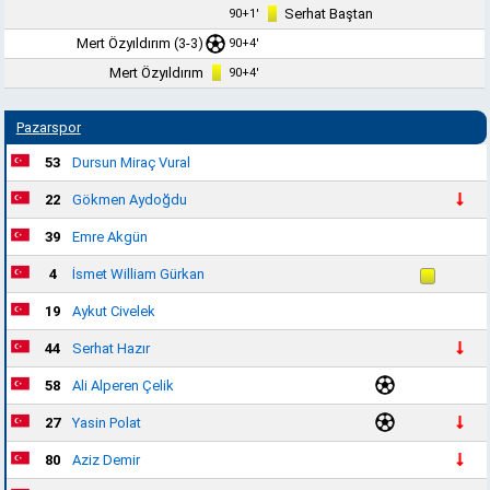
Serhat Baştan
90+1'
Mert Özyıldırım
(3-3)
90+4'
Mert Özyıldırım
90+4'
Pazarspor
53
Dursun Miraç Vural
22
Gökmen Aydoğdu
39
Emre Akgün
4
İsmet William Gürkan
19
Aykut Civelek
44
Serhat Hazır
58
Ali Alperen Çelik
27
Yasin Polat
80
Aziz Demir