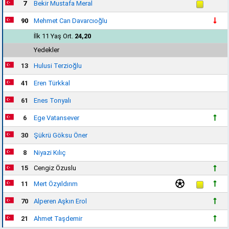
7
Bekir Mustafa Meral
90
Mehmet Can Davarcıoğlu
İlk 11 Yaş Ort.
24,20
Yedekler
13
Hulusi Terzioğlu
41
Eren Türkkal
61
Enes Tonyalı
6
Ege Vatansever
30
Şükrü Göksu Öner
8
Niyazi Kılıç
15
Cengiz Özuslu
11
Mert Özyıldırım
70
Alperen Aşkın Erol
21
Ahmet Taşdemir