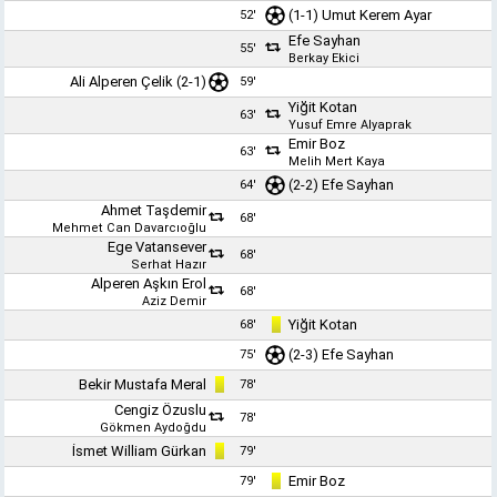
(1-1)
Umut Kerem Ayar
52'
Efe Sayhan
55'
Berkay Ekici
Ali Alperen Çelik
(2-1)
59'
Yiğit Kotan
63'
Yusuf Emre Alyaprak
Emir Boz
63'
Melih Mert Kaya
(2-2)
Efe Sayhan
64'
Ahmet Taşdemir
68'
Mehmet Can Davarcıoğlu
Ege Vatansever
68'
Serhat Hazır
Alperen Aşkın Erol
68'
Aziz Demir
Yiğit Kotan
68'
(2-3)
Efe Sayhan
75'
Bekir Mustafa Meral
78'
Cengiz Özuslu
78'
Gökmen Aydoğdu
İsmet William Gürkan
79'
Emir Boz
79'