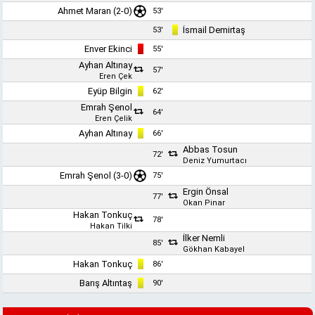
Ahmet Maran
(2-0)
53'
İsmail Demirtaş
53'
Enver Ekinci
55'
Ayhan Altınay
57'
Eren Çek
Eyüp Bilgin
62'
Emrah Şenol
64'
Eren Çelik
Ayhan Altınay
66'
Abbas Tosun
72'
Deniz Yumurtacı
Emrah Şenol
(3-0)
75'
Ergin Önsal
77'
Okan Pinar
Hakan Tonkuç
78'
Hakan Tilki
İlker Nemli
85'
Gökhan Kabayel
Hakan Tonkuç
86'
Barış Altıntaş
90'