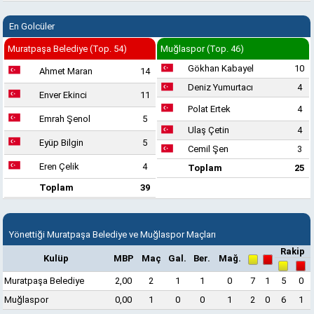
En Golcüler
Muratpaşa Belediye (Top. 54)
Muğlaspor (Top. 46)
Gökhan Kabayel
10
Ahmet Maran
14
Deniz Yumurtacı
4
Enver Ekinci
11
Polat Ertek
4
Emrah Şenol
5
Ulaş Çetin
4
Eyüp Bilgin
5
Cemil Şen
3
Eren Çelik
4
Toplam
25
Toplam
39
Yönettiği Muratpaşa Belediye ve Muğlaspor Maçları
Rakip
Kulüp
MBP
Maç
Gal.
Ber.
Mağ.
Muratpaşa Belediye
2,00
2
1
1
0
7
1
5
0
Muğlaspor
0,00
1
0
0
1
2
0
6
1