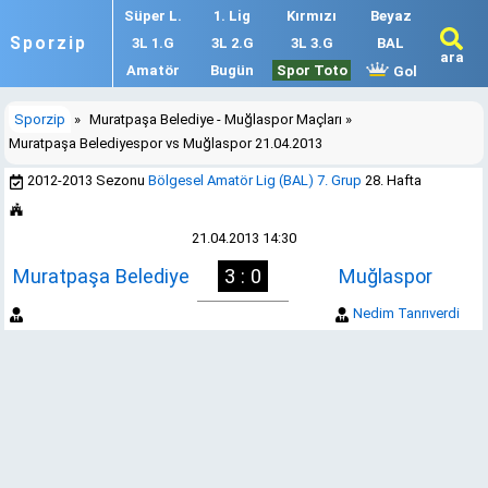
Süper L.
1. Lig
Kırmızı
Beyaz
Sporzip
3L 1.G
3L 2.G
3L 3.G
BAL
ara
Amatör
Bugün
Spor Toto
Gol
Sporzip
»
Muratpaşa Belediye - Muğlaspor Maçları
»
Muratpaşa Belediyespor vs Muğlaspor 21.04.2013
2012-2013 Sezonu
Bölgesel Amatör Lig (BAL) 7. Grup
28. Hafta
21.04.2013 14:30
Muratpaşa Belediye
3 : 0
Muğlaspor
Nedim Tanrıverdi