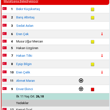
Muratpaşa Belediyespor
1
Bekir Küçükertaş
2
Barış Altıntaş
3
Sedat Aslan
6
Eren Çek
4
Musa Uğur Mercan
5
Hakan Uzgören
7
Hakan Tilki
8
Eyüp Bilgin
10
Eren Çelik
11
Ahmet Maran
9
Enver Ekinci
İlk 11 Yaş Ort.
26,18
Yedekler
12
Kemal Öcal