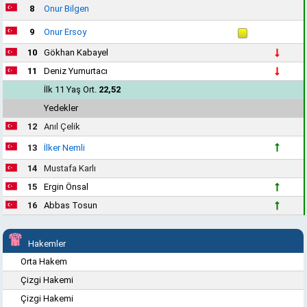
8
Onur Bilgen
9
Onur Ersoy
10
Gökhan Kabayel
11
Deniz Yumurtacı
İlk 11 Yaş Ort.
22,52
Yedekler
12
Anıl Çelik
13
İlker Nemli
14
Mustafa Karlı
15
Ergin Önsal
16
Abbas Tosun
Hakemler
Orta Hakem
Çizgi Hakemi
Çizgi Hakemi