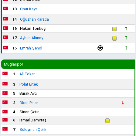
13
Onur Kaya
14
Oğuzhan Karaca
16
Hakan Tonkuç
17
Ayhan Altınay
15
Emrah Şenol
Muğlaspor
1
Ali Tokat
3
Polat Ertek
5
Burak Avcı
2
Okan Pinar
4
Sinan Çetin
6
İsmail Demirtaş
7
Süleyman Çelik