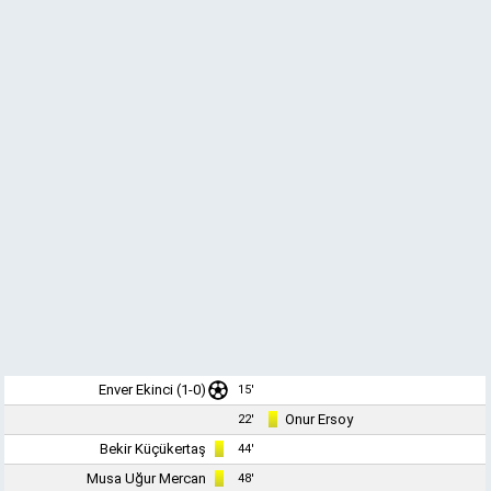
Enver Ekinci
(1-0)
15'
Onur Ersoy
22'
Bekir Küçükertaş
44'
Musa Uğur Mercan
48'