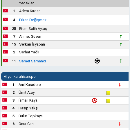
Yedekler
1
Adem Kırdar
4
Erkan Değişmez
25
Etem Salih Aytaş
7
Ahmet Güven
15
Serkan İşyapan
2
Serhat Yağlı
11
Samet Samancı
Afyonkarahisarspor
1
Anıl Karadere
2
Ümit Atay
3
İsmail Kaya
4
Hasip Yakşı
5
Bulut Topkaya
6
Onur Can