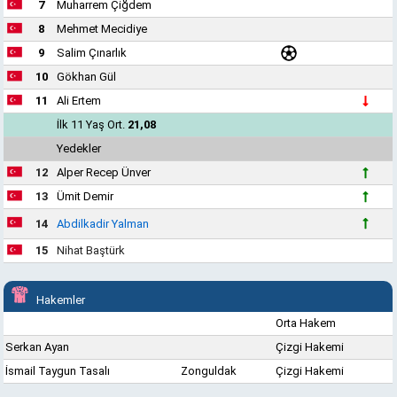
7
Muharrem Çiğdem
8
Mehmet Mecidiye
9
Salim Çınarlık
10
Gökhan Gül
11
Ali Ertem
İlk 11 Yaş Ort.
21,08
Yedekler
12
Alper Recep Ünver
13
Ümit Demir
14
Abdilkadir Yalman
15
Nihat Baştürk
Hakemler
Orta Hakem
Serkan Ayan
Çizgi Hakemi
İsmail Taygun Tasalı
Zonguldak
Çizgi Hakemi