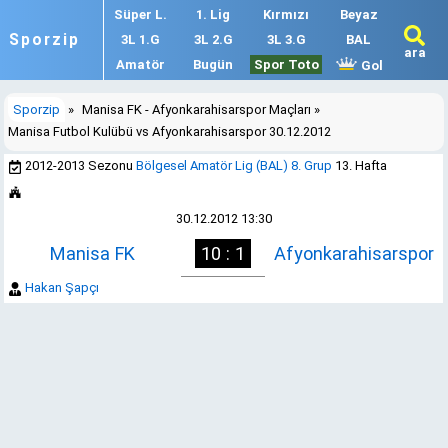
Süper L.
1. Lig
Kırmızı
Beyaz
Sporzip
3L 1.G
3L 2.G
3L 3.G
BAL
ara
Amatör
Bugün
Spor Toto
Gol
Sporzip
»
Manisa FK - Afyonkarahisarspor Maçları
»
Manisa Futbol Kulübü vs Afyonkarahisarspor 30.12.2012
2012-2013 Sezonu
Bölgesel Amatör Lig (BAL) 8. Grup
13. Hafta
30.12.2012 13:30
Manisa FK
10 : 1
Afyonkarahisarspor
Hakan Şapçı