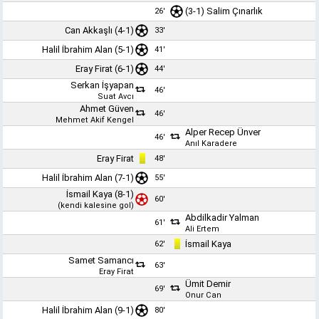
(3-1) Salim Çınarlık
26'
Can Akkaşlı (4-1)
33'
Halil İbrahim Alan
(5-1)
41'
Eray Firat (6-1)
44'
Serkan İşyapan
46'
Suat Avcı
Ahmet Güven
46'
Mehmet Akif Kengel
Alper Recep Ünver
46'
Anıl Karadere
Eray Firat
48'
Halil İbrahim Alan
(7-1)
55'
İsmail Kaya (8-1)
60'
(kendi kalesine gol)
Abdilkadir Yalman
61'
Ali Ertem
İsmail Kaya
62'
Samet Samancı
63'
Eray Firat
Ümit Demir
69'
Onur Can
Halil İbrahim Alan
(9-1)
80'