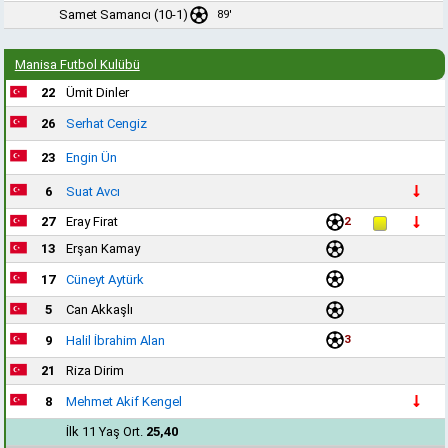
Samet Samancı
(10-1)
89'
Manisa Futbol Kulübü
22
Ümit Dinler
26
Serhat Cengiz
23
Engin Ün
6
Suat Avcı
27
Eray Firat
2
13
Erşan Kamay
17
Cüneyt Aytürk
5
Can Akkaşlı
3
9
Halil İbrahim Alan
21
Riza Dirim
8
Mehmet Akif Kengel
İlk 11 Yaş Ort.
25,40