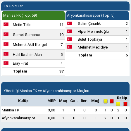
En Golcüler
Manisa FK (Top. 59)
Afyonkarahisarspor (Top. 5)
Salim Çınarlık
2
Metin Telle
11
Alper Mehmetoğlu
1
Samet Samancı
10
Bulut Topkaya
1
Mehmet Akif Kengel
7
Mehmet Mecidiye
1
Halil İbrahim Alan
5
Toplam
5
Eray Firat
4
Toplam
37
Yönettiği Manisa FK ve Afyonkarahisarspor Maçları
Rakip
Kulüp
MBP
Maç
Gal.
Ber.
Mağ.
Manisa FK
3,00
1
1
0
0
1
0
2
0
Afyonkarahisarspor
0,00
1
0
0
1
2
0
1
0