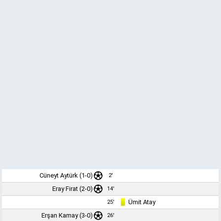
Cüneyt Aytürk
(1-0)
2'
Eray Firat (2-0)
14'
Ümit Atay
25'
Erşan Kamay (3-0)
26'