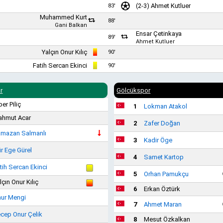
(2-3)
Ahmet Kutluer
83'
Muhammed Kurt
88'
Gani Balkan
Ensar Çetinkaya
89'
Ahmet Kutluer
Yalçın Onur Kılıç
90'
Fatih Sercan Ekinci
90'
r
Gölcükspor
per Piliç
1
Lokman Atakol
hmut Acar
2
Zafer Doğan
mazan Salmanlı
3
Kadir Öge
r Ege Gürel
4
Samet Kartop
tih Sercan Ekinci
5
Orhan Pamukçu
lçın Onur Kılıç
6
Erkan Öztürk
ur Mengi
7
Ahmet Maran
cep Onur Çelik
8
Mesut Özkalkan