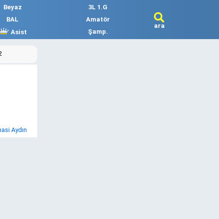
Beyaz
3L 1.G
BAL
Amatör
ara
Şamp.
Asist
2
asi Aydın