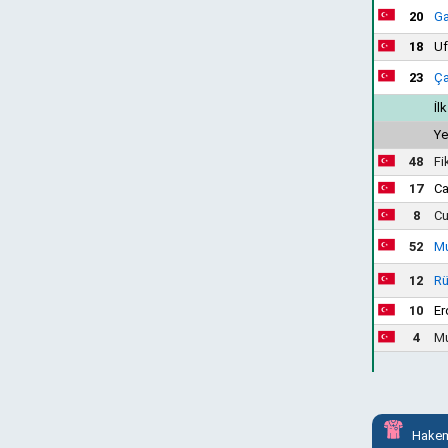
20
Ga
18
Uf
23
Ça
İl
Ye
48
Fi
17
Ca
8
Cu
52
M
12
Rü
10
Er
4
Mu
Hakem