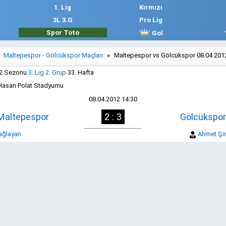
1. Lig
Kırmızı
3L 3.G
Pro Lig
Spor Toto
Gol
Maltepespor - Gölcükspor Maçları
»
Maltepespor vs Gölcükspor 08.04.201
12 Sezonu
3. Lig 2. Grup
33. Hafta
Hasan Polat Stadyumu
08.04.2012 14:30
Maltepespor
2 : 3
Gölcükspor
ağlayan
Ahmet Şin