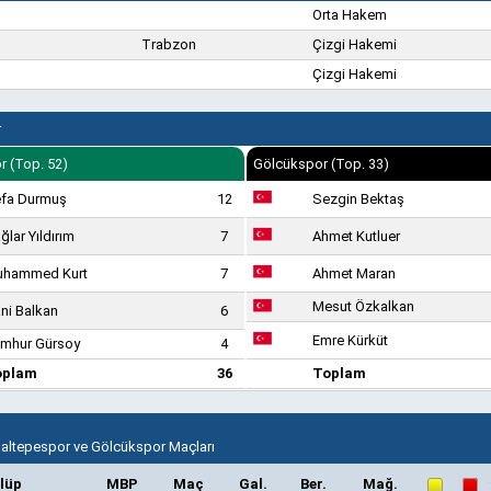
Orta Hakem
Trabzon
Çizgi Hakemi
Çizgi Hakemi
r
r (Top. 52)
Gölcükspor (Top. 33)
fa Durmuş
12
Sezgin Bektaş
ğlar Yıldırım
7
Ahmet Kutluer
hammed Kurt
7
Ahmet Maran
Mesut Özkalkan
ni Balkan
6
Emre Kürküt
mhur Gürsoy
4
oplam
36
Toplam
Maltepespor ve Gölcükspor Maçları
lüp
MBP
Maç
Gal.
Ber.
Mağ.