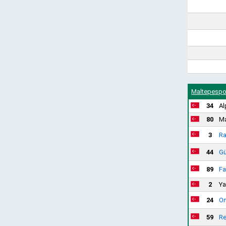
Maltepespo
34
Al
80
Ma
3
Ra
44
Gü
89
Fa
2
Ya
24
On
59
Re