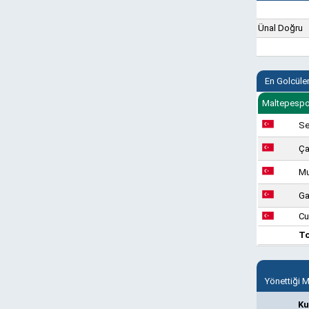
Ünal Doğru
En Golcüle
Maltepespo
Se
Ça
Mu
Ga
Cu
T
Yönettiği 
Ku