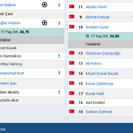
ni Balkan
11
Abidin Fikirli
uk Çam
9
Ahmet Kutluer
ğlar Yıldırım
10
İbrahim Gürel
k 11 Yaş Ort.
24,75
İlk 11 Yaş Ort.
24,83
dekler
Yedekler
kret Kavak
12
Ömürcan Çavuşoğlu
n Gümrükcü
13
Ali Katırcı
mhur Gürsoy
uhammed Kurt
14
Murat Soner Başak
stem Şen
15
Ensar Çetinkaya
dem Akuklu
17
Burak Halil
stafa Akar
16
Anıl Erdebil
18
Serkan Demirel
ler