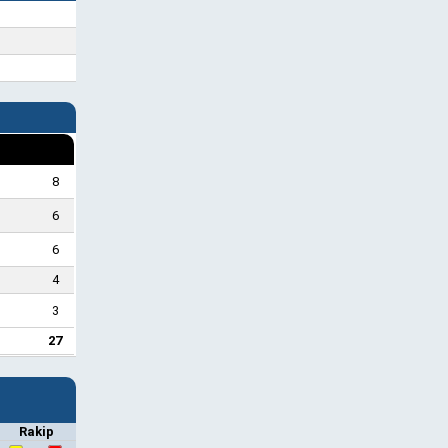
8
6
6
4
3
27
Rakip