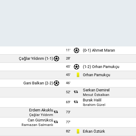
(0-1)
Ahmet Maran
11'
Çağlar Yıldırım
(1-1)
28'
(1-2)
Orhan Pamukçu
45'
Orhan Pamukçu
45'
Gani Balkan
(2-2)
46'
Serkan Demirel
52'
Mesut Özkalkan
Burak Halil
69'
İbrahim Gürel
Erdem Akuklu
73'
Çağlar Yıldırım
Can Gümrükcü
77'
Ramazan Salmanlı
Erkan Öztürk
82'