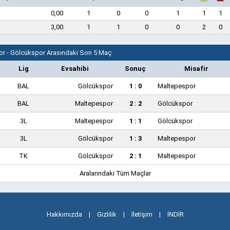
0,00
1
0
0
1
1
1
3,00
1
1
0
0
2
0
r - Gölcükspor Arasındaki Son 5 Maç
Lig
Evsahibi
Sonuç
Misafir
BAL
Gölcükspor
1 : 0
Maltepespor
BAL
Maltepespor
2 : 2
Gölcükspor
3L
Maltepespor
1 : 1
Gölcükspor
3L
Gölcükspor
1 : 3
Maltepespor
TK
Gölcükspor
2 : 1
Maltepespor
Aralarındaki Tüm Maçlar
Hakkımızda
|
Gizlilik
|
İletişim
|
İNDİR