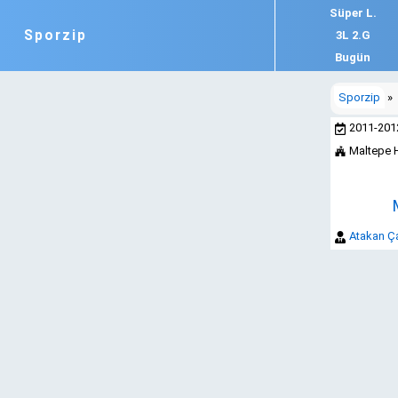
Süper L.
Sporzip
3L 2.G
Bugün
Sporzip
»
2011-20
Maltepe 
Atakan Ç