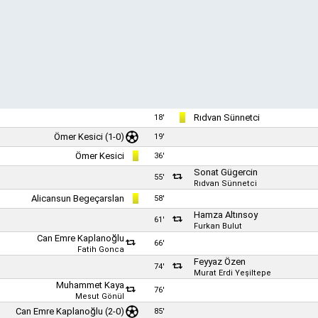
Rıdvan Sünnetci
18'
Ömer Kesici
(1-0)
19'
Ömer Kesici
36'
Sonat Gügercin
55'
Rıdvan Sünnetci
Alicansun Begeçarslan
58'
Hamza Altınsoy
61'
Furkan Bulut
Can Emre Kaplanoğlu
66'
Fatih Gonca
Feyyaz Özen
74'
Murat Erdi Yeşiltepe
Muhammet Kaya
76'
Mesut Gönül
Can Emre Kaplanoğlu (2-0)
85'