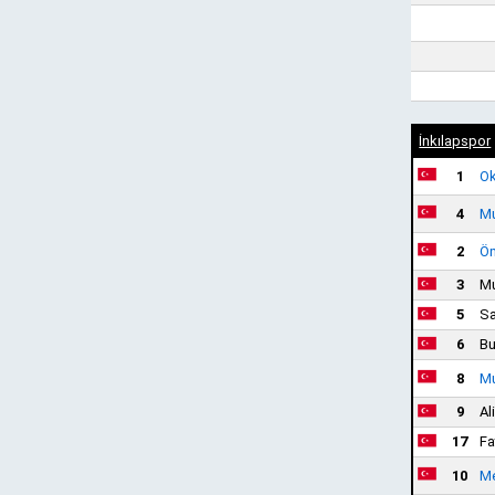
İnkılapspor
1
Ok
4
Mu
2
Öm
3
Mu
5
Sa
6
Bu
8
Mu
9
Al
17
Fa
10
Me