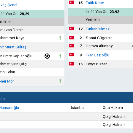
15
Fatih Köse
vaş Şenel
İlk 11 Yaş Ort.
23,92
k 11 Yaş Ort.
28,29
Yedekler
dekler
12
Furkan Yılmaz
mazan Demir
uhammet Kaya
2
Sonat Gügercin
7
Hamza Altınsoy
it Murat Gültaş
8
İlker Gazioğlu
n Emre Kaplanoğlu
hmet Şirin Çifçi
16
Feyyaz Özen
tin Tekin
ner Mor
ler
 Numanoğlu
İstanbul
Orta Hakem
Çizgi Hakemi
Çizgi Hakemi