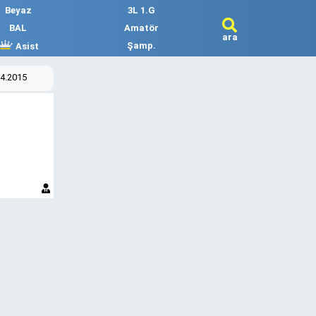
Beyaz
3L 1.G
BAL
Amatör
ara
Şamp.
Asist
04.2015