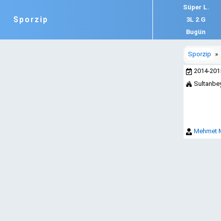
Süper L.
Sporzip
3L 2.G
Bugün
Sporzip
»
2014-20
Sultanbey
Mehmet M