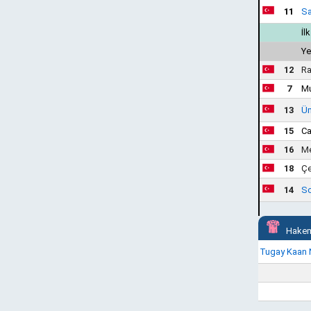
11
Sa
İl
Ye
12
Ra
7
M
13
Üm
15
Ca
16
Me
18
Çe
14
So
Hakem
Tugay Kaan