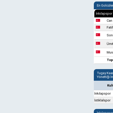
En Golcüle
İnkılapspor
Can
Fat
Son
Ümit
Mus
Top
Tugay Kaa
Yönettiği İ
Kul
İnkılapspor
İstiklalspor
İnkılapspo