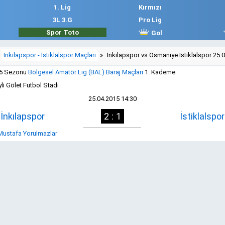
1. Lig
Kırmızı
3L 3.G
Pro Lig
Spor Toto
Gol
İnkılapspor - İstiklalspor Maçları
»
İnkılapspor vs Osmaniye İstiklalspor 25.
15 Sezonu
Bölgesel Amatör Lig (BAL) Baraj Maçları
1. Kademe
li Gölet Futbol Stadı
25.04.2015 14:30
İnkılapspor
2 : 1
İstiklalspor
ustafa Yorulmazlar