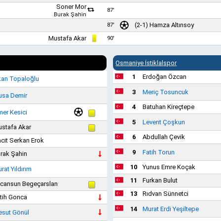
Soner Mor
87'
Burak Şahin
(2-1) Hamza Altınsoy
87'
Mustafa Akar
90'
Osmaniye İstiklalspor
1
Erdoğan Özcan
an Topaloğlu
3
Meriç Tosuncuk
sa Demir
4
Batuhan Kireçtepe
er Kesici
5
Levent Çoşkun
stafa Akar
6
Abdullah Çevik
cit Serkan Erok
9
Fatih Torun
rak Şahin
10
Yunus Emre Koçak
rat Yıldırım
11
Furkan Bulut
icansun Begeçarslan
13
Rıdvan Sünnetci
tih Gonca
14
Murat Erdi Yeşiltepe
sut Gönül