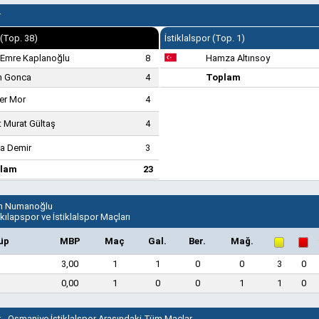
r
 (Top. 38)
İstiklalspor (Top. 1)
 Emre Kaplanoğlu
8
Hamza Altınsoy
ih Gonca
4
Toplam
er Mor
4
 Murat Gültaş
4
a Demir
3
lam
23
n Numanoğlu
nkılapspor ve İstiklalspor Maçları
üp
MBP
Maç
Gal.
Ber.
Mağ.
3,00
1
1
0
0
3
0
0,00
1
0
0
1
1
0
r - Osmaniye İstiklalspor Arasındaki Tüm Maçlar