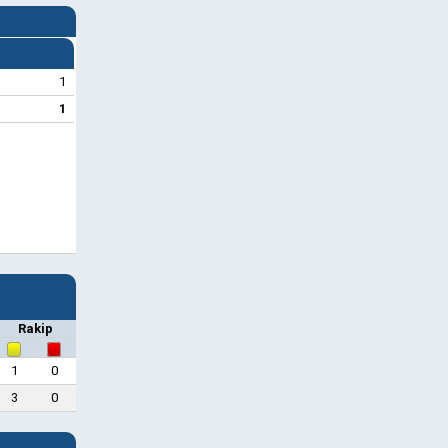
1
1
Rakip
1
0
3
0