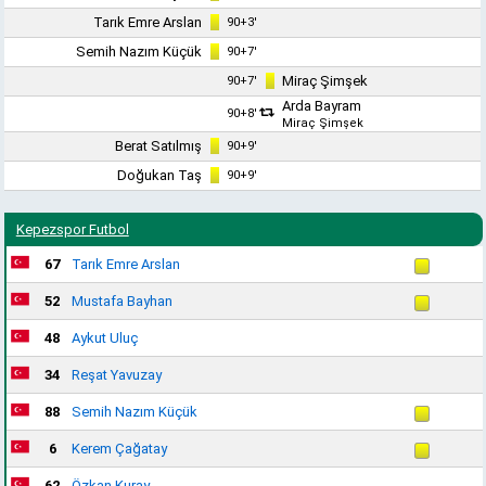
Tarık Emre Arslan
90+3'
Semih Nazım Küçük
90+7'
Miraç Şimşek
90+7'
Arda Bayram
90+8'
Miraç Şimşek
Berat Satılmış
90+9'
Doğukan Taş
90+9'
Kepezspor Futbol
67
Tarık Emre Arslan
52
Mustafa Bayhan
48
Aykut Uluç
34
Reşat Yavuzay
88
Semih Nazım Küçük
6
Kerem Çağatay
62
Özkan Kuray