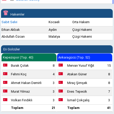
Hakemler
Sabit Selvi
Kocaeli
Orta Hakem
Erkan Akbak
Aydın
Çizgi Hakemi
Abdullah Özcan
Malatya
Çizgi Hakemi
En Golcüler
Kepezspor (Top. 40)
Ankaragücü (Top. 52)
Burak Çolak
8
Mervan Yusuf Yiğit
15
Fehmi Koç
4
Atakan Güner
8
Ahmet Hakan Demirli
3
Miraç Şimşek
8
Murat Yılmaz
3
Enes Tepecik
7
Volkan Fındıklı
3
İsmail Çokçalış
3
Toplam
21
Toplam
41