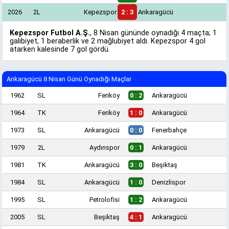
2026
2L
Kepezspor
2 : 3
Ankaragücü
Kepezspor Futbol A.Ş.
, 8 Nisan gününde oynadığı 4 maçta; 1
galibiyet, 1 beraberlik ve 2 mağlubiyet aldı. Kepezspor 4 gol
atarken kalesinde 7 gol gördü.
Ankaragücü 8 Nisan Günü Oynadığı Maçlar
1962
SL
Feriköy
0 : 2
Ankaragücü
1964
TK
Feriköy
1 : 0
Ankaragücü
1973
SL
Ankaragücü
0 : 0
Fenerbahçe
1979
2L
Aydınspor
0 : 1
Ankaragücü
1981
TK
Ankaragücü
3 : 0
Beşiktaş
1984
SL
Ankaragücü
1 : 0
Denizlispor
1995
SL
Petrolofisi
1 : 2
Ankaragücü
2005
SL
Beşiktaş
4 : 1
Ankaragücü