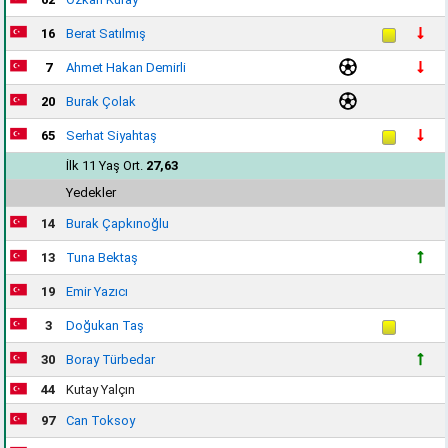
16
Berat Satılmış
7
Ahmet Hakan Demirli
20
Burak Çolak
65
Serhat Siyahtaş
İlk 11 Yaş Ort.
27,63
Yedekler
14
Burak Çapkınoğlu
13
Tuna Bektaş
19
Emir Yazıcı
3
Doğukan Taş
30
Boray Türbedar
44
Kutay Yalçın
97
Can Toksoy