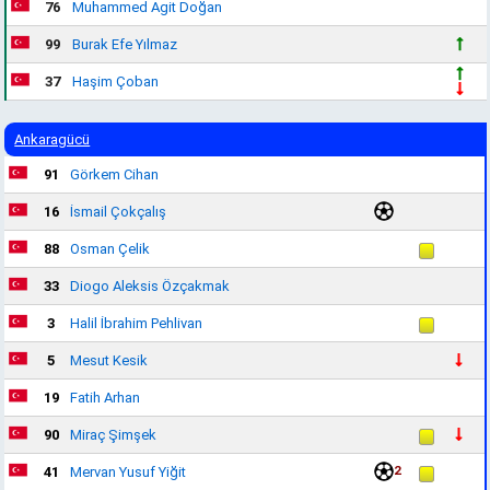
76
Muhammed Agit Doğan
99
Burak Efe Yılmaz
37
Haşim Çoban
Ankaragücü
91
Görkem Cihan
16
İsmail Çokçalış
88
Osman Çelik
33
Diogo Aleksis Özçakmak
3
Halil İbrahim Pehlivan
5
Mesut Kesik
19
Fatih Arhan
90
Miraç Şimşek
2
41
Mervan Yusuf Yiğit