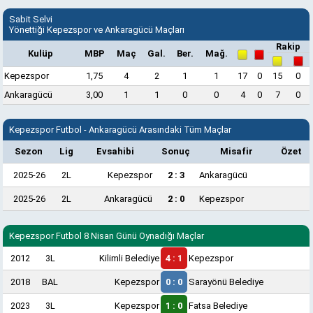
Sabit Selvi
Yönettiği Kepezspor ve Ankaragücü Maçları
Rakip
Kulüp
MBP
Maç
Gal.
Ber.
Mağ.
Kepezspor
1,75
4
2
1
1
17
0
15
0
Ankaragücü
3,00
1
1
0
0
4
0
7
0
Kepezspor Futbol - Ankaragücü Arasındaki Tüm Maçlar
Sezon
Lig
Evsahibi
Sonuç
Misafir
Özet
2025-26
2L
Kepezspor
2 : 3
Ankaragücü
2025-26
2L
Ankaragücü
2 : 0
Kepezspor
Kepezspor Futbol 8 Nisan Günü Oynadığı Maçlar
2012
3L
Kilimli Belediye
4 : 1
Kepezspor
2018
BAL
Kepezspor
0 : 0
Sarayönü Belediye
2023
3L
Kepezspor
1 : 0
Fatsa Belediye