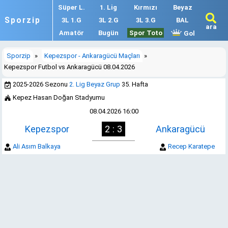
Süper L.
1. Lig
Kırmızı
Beyaz
Sporzip
3L 1.G
3L 2.G
3L 3.G
BAL
ara
Amatör
Bugün
Spor Toto
Gol
Sporzip
»
Kepezspor - Ankaragücü Maçları
»
Kepezspor Futbol vs Ankaragücü 08.04.2026
2025-2026 Sezonu
2. Lig Beyaz Grup
35. Hafta
Kepez Hasan Doğan Stadyumu
08.04.2026 16:00
Kepezspor
2 : 3
Ankaragücü
Ali Asım Balkaya
Recep Karatepe