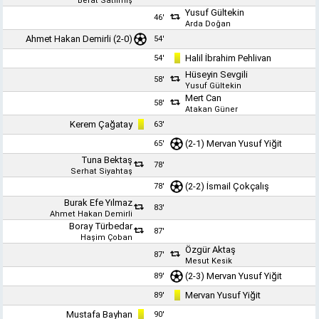
Berat Satılmış
Yusuf Gültekin
46'
Arda Doğan
Ahmet Hakan Demirli
(2-0)
54'
Halil İbrahim Pehlivan
54'
Hüseyin Sevgili
58'
Yusuf Gültekin
Mert Can
58'
Atakan Güner
Kerem Çağatay
63'
(2-1)
Mervan Yusuf Yiğit
65'
Tuna Bektaş
78'
Serhat Siyahtaş
(2-2)
İsmail Çokçalış
78'
Burak Efe Yılmaz
83'
Ahmet Hakan Demirli
Boray Türbedar
87'
Haşim Çoban
Özgür Aktaş
87'
Mesut Kesik
(2-3)
Mervan Yusuf Yiğit
89'
Mervan Yusuf Yiğit
89'
Mustafa Bayhan
90'