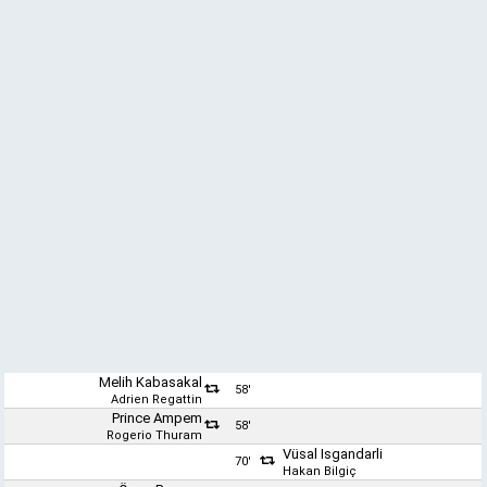
Melih Kabasakal
58'
Adrien Regattin
Prince Ampem
58'
Rogerio Thuram
Vüsal Isgandarli
70'
Hakan Bilgiç