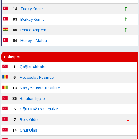
14
Tugay Kacar
98
Berkay Kumlu
40
Prince Ampem
84
Hüseyin Maldar
Boluspor
1
Çağlar Akbaba
5
Veaceslav Posmac
13
Naby Youssouf Oulare
35
Batuhan İşçiler
6
Oğuz Kağan Güçtekin
7
Berk Yıldız
14
Onur Ulaş