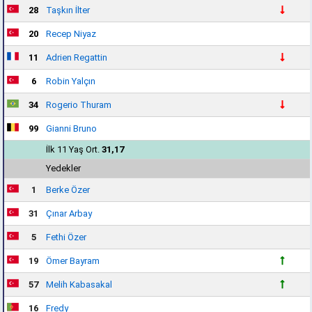
28
Taşkın İlter
20
Recep Niyaz
11
Adrien Regattin
6
Robin Yalçın
34
Rogerio Thuram
99
Gianni Bruno
İlk 11 Yaş Ort.
31,17
Yedekler
1
Berke Özer
31
Çınar Arbay
5
Fethi Özer
19
Ömer Bayram
57
Melih Kabasakal
16
Fredy