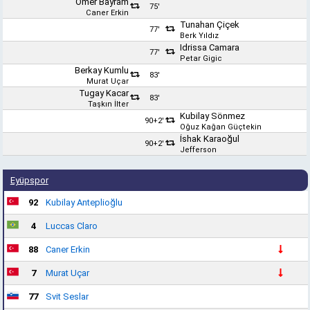
Ömer Bayram
75'
Caner Erkin
Tunahan Çiçek
77'
Berk Yıldız
Idrissa Camara
77'
Petar Gigic
Berkay Kumlu
83'
Murat Uçar
Tugay Kacar
83'
Taşkın İlter
Kubilay Sönmez
90+2'
Oğuz Kağan Güçtekin
İshak Karaoğul
90+2'
Jefferson
Eyüpspor
92
Kubilay Anteplioğlu
4
Luccas Claro
88
Caner Erkin
7
Murat Uçar
77
Svit Seslar