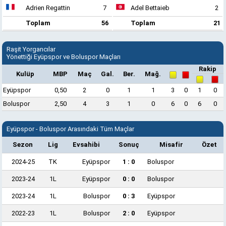
Adrien Regattin
7
Adel Bettaieb
2
Toplam
56
Toplam
21
Raşit Yorgancılar
Yönettiği Eyüpspor ve Boluspor Maçları
Rakip
Kulüp
MBP
Maç
Gal.
Ber.
Mağ.
Eyüpspor
0,50
2
0
1
1
3
0
1
0
Boluspor
2,50
4
3
1
0
6
0
6
0
Eyüpspor - Boluspor Arasındaki Tüm Maçlar
Sezon
Lig
Evsahibi
Sonuç
Misafir
Özet
2024-25
TK
Eyüpspor
1 : 0
Boluspor
2023-24
1L
Eyüpspor
0 : 0
Boluspor
2023-24
1L
Boluspor
0 : 3
Eyüpspor
2022-23
1L
Boluspor
2 : 0
Eyüpspor