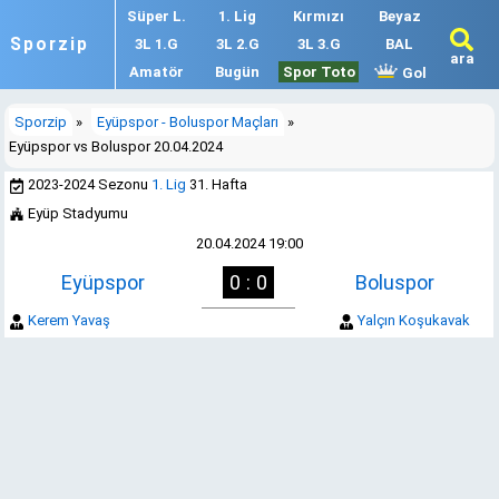
Süper L.
1. Lig
Kırmızı
Beyaz
Sporzip
3L 1.G
3L 2.G
3L 3.G
BAL
ara
Amatör
Bugün
Spor Toto
Gol
Sporzip
»
Eyüpspor - Boluspor Maçları
»
Eyüpspor vs Boluspor 20.04.2024
2023-2024 Sezonu
1. Lig
31. Hafta
Eyüp Stadyumu
20.04.2024 19:00
Eyüpspor
0 : 0
Boluspor
Kerem Yavaş
Yalçın Koşukavak