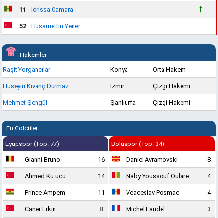
11
Idrissa Camara
52
Hüsamettin Yener
Hakemler
Raşit Yorgancılar
Konya
Orta Hakem
Hüseyin Kıvanç Durmaz
İzmir
Çizgi Hakemi
Mehmet Şengül
Şanlıurfa
Çizgi Hakemi
En Golcüler
Eyüpspor (Top. 77)
Boluspor (Top. 34)
Gianni Bruno
16
Daniel Avramovski
8
Ahmed Kutucu
14
Naby Youssouf Oulare
4
Prince Ampem
11
Veaceslav Posmac
4
Caner Erkin
8
Michel Landel
3