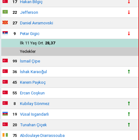
17
Hakan Bilgiç
22
Jefferson
27
Daniel Avramovski
9
Petar Gigic
İlk 11 Yaş Ort.
28,37
Yedekler
99
İsmail Çipe
36
İshak Karaoğul
45
Kerem Paykoç
55
Ercan Coşkun
8
Kubilay Sönmez
19
Vüsal Isgandarli
20
Tunahan Çiçek
75
Abdoulaye Diarrassouba