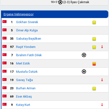
(2-3)
İlyas Çakmak
90+5'
Ergene Velimeşespor
1
Gökhan Siverek
5
Ömer Alp Kulga
35
Sabutay Bayülken
97
Raşit Yöndem
7
İbrahim Fatih Dilek
16
Mert Estik
17
Mustafa Öztürk
19
Savaş Tağa
23
Burhan Arman
69
Eser Akbaş
9
Kutay Kurt