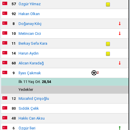
57
Özgür Yılmaz
92
Hakan Olkan
8
Doğanay Kılıç
10
Metincan Cici
11
Berkay Sefa Kara
14
Harun Aydın
60
Alican Karadağ
2
9
İlyas Çakmak
İlk 11 Yaş Ort.
28,54
Yedekler
12
Mücahid Çirişoğlu
80
Sıddık Çelik
48
Hakkı Can Aksu
6
Özgür İleri