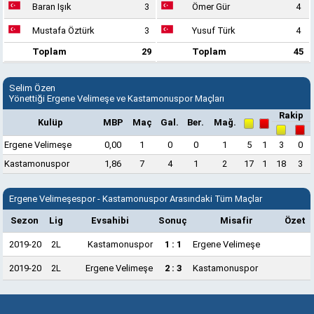
Baran Işık
3
Ömer Gür
4
Mustafa Öztürk
3
Yusuf Türk
4
Toplam
29
Toplam
45
Selim Özen
Yönettiği Ergene Velimeşe ve Kastamonuspor Maçları
Rakip
Kulüp
MBP
Maç
Gal.
Ber.
Mağ.
Ergene Velimeşe
0,00
1
0
0
1
5
1
3
0
Kastamonuspor
1,86
7
4
1
2
17
1
18
3
Ergene Velimeşespor - Kastamonuspor Arasındaki Tüm Maçlar
Sezon
Lig
Evsahibi
Sonuç
Misafir
Özet
2019-20
2L
Kastamonuspor
1 : 1
Ergene Velimeşe
2019-20
2L
Ergene Velimeşe
2 : 3
Kastamonuspor