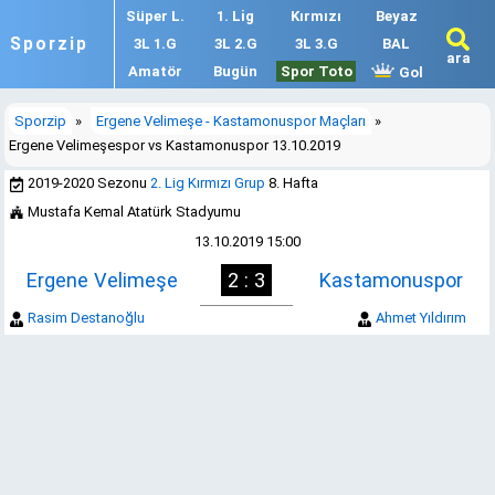
Süper L.
1. Lig
Kırmızı
Beyaz
Sporzip
3L 1.G
3L 2.G
3L 3.G
BAL
ara
Amatör
Bugün
Spor Toto
Gol
Sporzip
»
Ergene Velimeşe - Kastamonuspor Maçları
»
Ergene Velimeşespor vs Kastamonuspor 13.10.2019
2019-2020 Sezonu
2. Lig Kırmızı Grup
8. Hafta
Mustafa Kemal Atatürk Stadyumu
13.10.2019 15:00
Ergene Velimeşe
2 : 3
Kastamonuspor
Rasim Destanoğlu
Ahmet Yıldırım