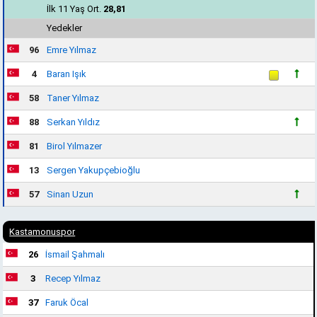
İlk 11 Yaş Ort.
28,81
Yedekler
96
Emre Yılmaz
4
Baran Işık
58
Taner Yılmaz
88
Serkan Yıldız
81
Birol Yılmazer
13
Sergen Yakupçebioğlu
57
Sinan Uzun
Kastamonuspor
26
İsmail Şahmalı
3
Recep Yılmaz
37
Faruk Öcal