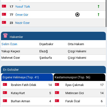
17
Yusuf Türk
77
Ömer Gür
23
Nezir Özer
Hakemler
Selim Özen
Diyarbakır
Orta Hakem
Yakup Keçeci
Elazığ
Çizgi Hakemi
Mehmet Özer
Şanlıurfa
Çizgi Hakemi
En Golcüler
Ergene Velimeşe (Top. 41)
Kastamonuspor (Top. 56)
İbrahim Fatih Dilek
14
İlyas Çakmak
17
Kutay Kurt
5
Metincan Cici
14
Burhan Arman
4
Faruk Öcal
6