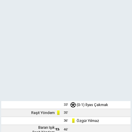
(0-1)
İlyas Çakmak
33'
Raşit Yöndem
35'
Özgür Yılmaz
36'
Baran Işık
46'