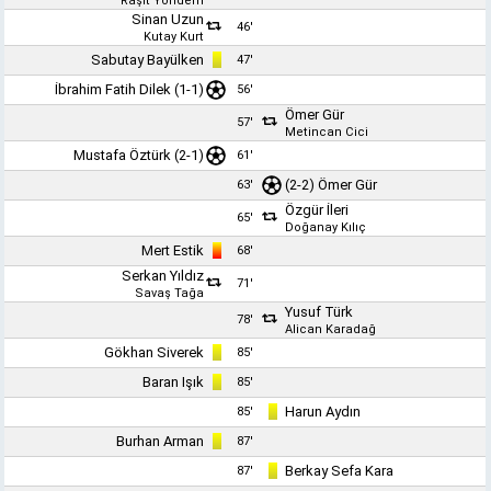
Raşit Yöndem
Sinan Uzun
46'
Kutay Kurt
Sabutay Bayülken
47'
İbrahim Fatih Dilek
(1-1)
56'
Ömer Gür
57'
Metincan Cici
Mustafa Öztürk
(2-1)
61'
(2-2)
Ömer Gür
63'
Özgür İleri
65'
Doğanay Kılıç
Mert Estik
68'
Serkan Yıldız
71'
Savaş Tağa
Yusuf Türk
78'
Alican Karadağ
Gökhan Siverek
85'
Baran Işık
85'
Harun Aydın
85'
Burhan Arman
87'
Berkay Sefa Kara
87'