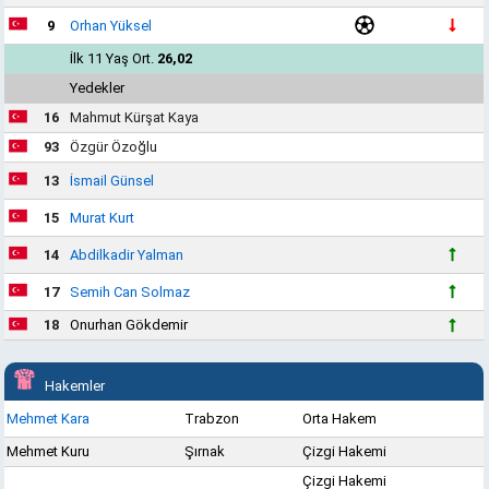
9
Orhan Yüksel
İlk 11 Yaş Ort.
26,02
Yedekler
16
Mahmut Kürşat Kaya
93
Özgür Özoğlu
13
İsmail Günsel
15
Murat Kurt
14
Abdilkadir Yalman
17
Semih Can Solmaz
18
Onurhan Gökdemir
Hakemler
Mehmet Kara
Trabzon
Orta Hakem
Mehmet Kuru
Şırnak
Çizgi Hakemi
Çizgi Hakemi