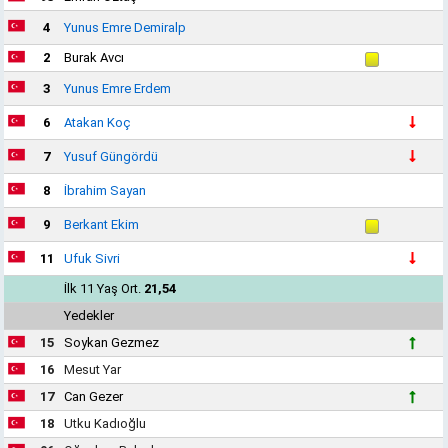
4
Yunus Emre Demiralp
2
Burak Avcı
3
Yunus Emre Erdem
6
Atakan Koç
7
Yusuf Güngördü
8
İbrahim Sayan
9
Berkant Ekim
11
Ufuk Sivri
İlk 11 Yaş Ort.
21,54
Yedekler
15
Soykan Gezmez
16
Mesut Yar
17
Can Gezer
18
Utku Kadıoğlu