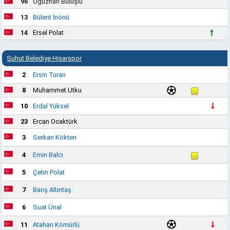
96
Oğuzhan Buluşlu
13
Bülent İnönü
14
Ersel Polat
Şuhut Belediye Hisarspor
2
Ersin Turan
8
Muhammet Utku
10
Erdal Yüksel
23
Ercan Ocaktürk
3
Serkan Kökten
4
Emin Balcı
5
Çetin Polat
7
Barış Altıntaş
6
Suat Ünal
11
Atahan Kömürlü