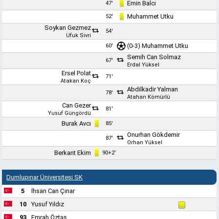
Emin Balcı
47'
Muhammet Utku
52'
Soykan Gezmez
54'
Ufuk Sivri
(0-3) Muhammet Utku
60'
Semih Can Solmaz
67'
Erdal Yüksel
Ersel Polat
71'
Atakan Koç
Abdilkadir Yalman
78'
Atahan Kömürlü
Can Gezer
81'
Yusuf Güngördü
Burak Avcı
85'
Onurhan Gökdemir
87'
Orhan Yüksel
Berkant Ekim
90+2'
Dumlupınar Üniversitesi SK
5
İhsan Can Çınar
10
Yusuf Yıldız
93
Emrah Öztaş