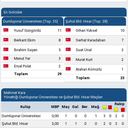
En Golcüler
Dumlupınar Üniversitesi (Top. 35)
Şuhut Bld. Hisar (Top. 28)
Yusuf Güngördü
11
Orhan Yüksel
10
Berkant Ekim
8
Serhat Karadaban
7
İbrahim Sayan
5
Suat Ünal
3
Mesut Yar
3
Murat Kurt
2
Ersel Polat
2
Atahan Kömürlü
1
Toplam
29
Toplam
23
Mehmet Kara
Yönettiği Dumlupınar Üniversitesi ve Şuhut Bld. Hisar Maçları
Rakip
Kulüp
MBP
Maç
Gal.
Ber.
Mağ.
Dumlupınar Üniversitesi
0,00
1
0
0
1
3
0
2
0
Şuhut Bld. Hisar
3,00
1
1
0
0
2
0
3
0