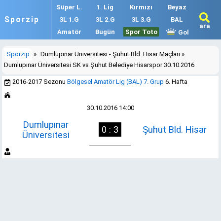
Süper L.
1. Lig
Kırmızı
Beyaz
Sporzip
3L 1.G
3L 2.G
3L 3.G
BAL
ara
Amatör
Bugün
Spor Toto
Gol
Sporzip
»
Dumlupınar Üniversitesi - Şuhut Bld. Hisar Maçları
»
Dumlupınar Üniversitesi SK vs Şuhut Belediye Hisarspor 30.10.2016
2016-2017 Sezonu
Bölgesel Amatör Lig (BAL) 7. Grup
6. Hafta
30.10.2016 14:00
Dumlupınar
0 : 3
Şuhut Bld. Hisar
Üniversitesi