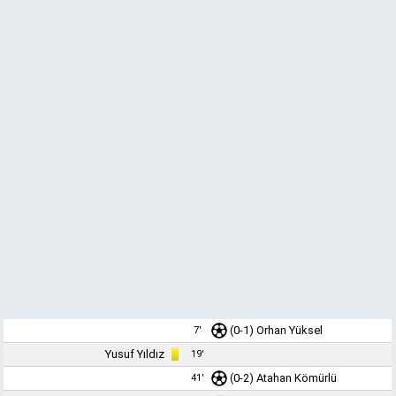
(0-1)
Orhan Yüksel
7'
Yusuf Yıldız
19'
(0-2)
Atahan Kömürlü
41'