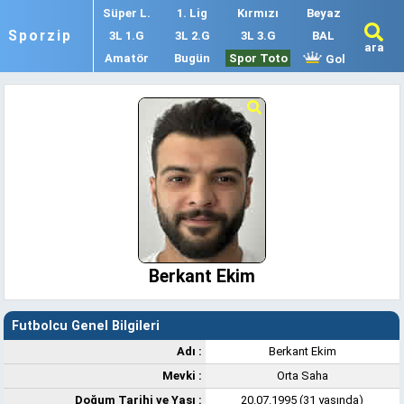
Süper L.
1. Lig
Kırmızı
Beyaz
Sporzip
3L 1.G
3L 2.G
3L 3.G
BAL
ara
Amatör
Bugün
Spor Toto
Gol
Berkant Ekim
Futbolcu Genel Bilgileri
Adı :
Berkant Ekim
Mevki :
Orta Saha
Doğum Tarihi ve Yaşı :
20.07.1995 (31 yaşında)