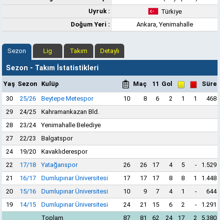
Uyruk :
Türkiye
Doğum Yeri :
Ankara, Yenimahalle
Sezon
Lig
Takım
Detaylı
Sezon - Takım İstatistikleri
Yaş
Sezon
Kulüp
Maç
11
Gol
Süre
30
25/26
Beytepe Metespor
10
8
6
2
1
1
468
29
24/25
Kahramankazan Bld.
28
23/24
Yenimahalle Belediye
27
22/23
Balgatspor
24
19/20
Kavaklıderespor
22
17/18
Yatağanspor
26
26
17
4
5
-
1.529
21
16/17
Dumlupınar Üniversitesi
17
17
17
8
8
1
1.448
20
15/16
Dumlupınar Üniversitesi
10
9
7
4
1
-
644
19
14/15
Dumlupınar Üniversitesi
24
21
15
6
2
-
1.291
Toplam
87
81
62
24
17
2
5.380