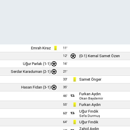
Emrah Kiraz
11'
(0-1)
Kemal Samet Özen
12'
Uğur Parlak
(1-1)
16'
Serdar Karaduman
(2-1)
21'
Samet Önger
33'
Hasan Fidan (3-1)
35'
Furkan Aydın
46'
Okan Baydemir
Furkan Aydın
55'
Uğur Fındık
60'
Sefa Durmuş
Uğur Fındık
64'
Zahid Aydın