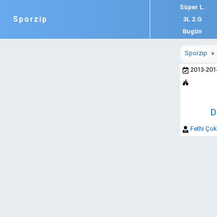
Süper L.
Sporzip
3L 2.G
Bugün
Sporzip
»
2013-20
D
Fethi Ço