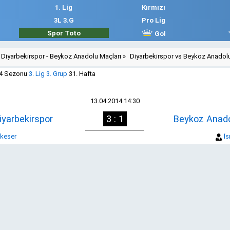
1. Lig
Kırmızı
3L 3.G
Pro Lig
Spor Toto
Gol
Diyarbekirspor - Beykoz Anadolu Maçları
»
Diyarbekirspor vs Beykoz Anadol
14 Sezonu
3. Lig 3. Grup
31. Hafta
13.04.2014 14:30
iyarbekirspor
3 : 1
Beykoz Anad
kkeser
İs