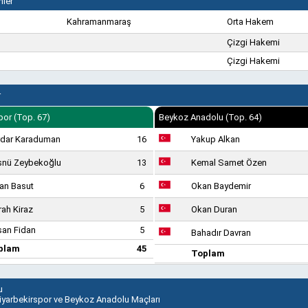
ler
Kahramanmaraş
Orta Hakem
Çizgi Hakemi
Çizgi Hakemi
r
por (Top. 67)
Beykoz Anadolu (Top. 64)
rdar Karaduman
16
Yakup Alkan
snü Zeybekoğlu
13
Kemal Samet Özen
an Basut
6
Okan Baydemir
ah Kiraz
5
Okan Duran
an Fidan
5
Bahadır Davran
plam
45
Toplam
u
Diyarbekirspor ve Beykoz Anadolu Maçları