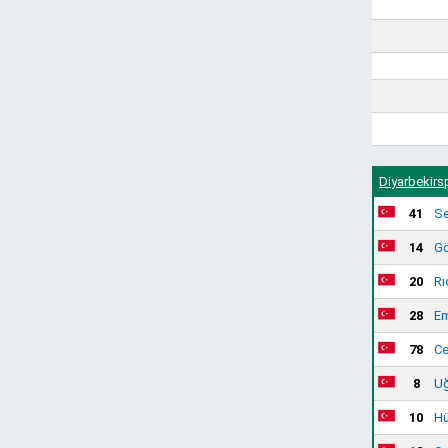
Diyarbekirs
41
Se
14
Gö
20
Rı
28
Em
78
Ce
8
Uğ
10
Hü