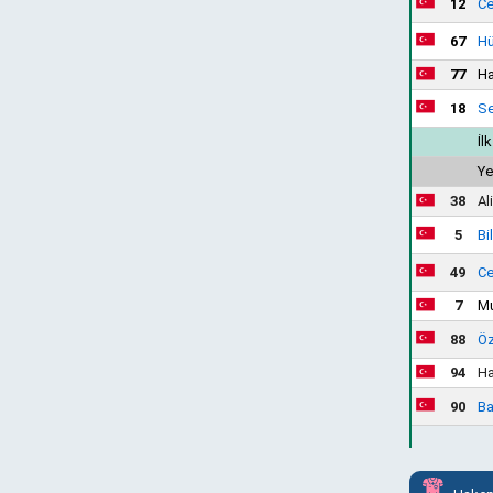
12
Ce
67
Hü
77
Ha
18
Se
İl
Ye
38
Al
5
Bi
49
Ce
7
Mu
88
Öz
94
Ha
90
Ba