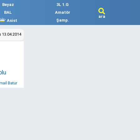
Beyaz
3L 1.G
BAL
Amatör
ara
Şamp.
Asist
u 13.04.2014
olu
mail Batur