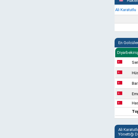
Hakem
Ali Karatutlu
En Golcüle
Diyarbekirs
Se
Hü
Bar
Emr
Has
To
Ali Karatutl
Yönettiği 