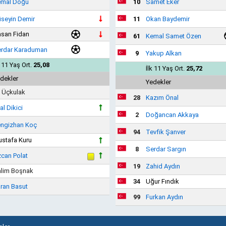
mal Doğu
10
Samet Eker
seyin Demir
11
Okan Baydemir
san Fidan
61
Kemal Samet Özen
rdar Karaduman
9
Yakup Alkan
k 11 Yaş Ort.
25,08
İlk 11 Yaş Ort.
25,72
dekler
Yedekler
i Üçkulak
28
Kazım Önal
lal Dikici
2
Doğancan Akkaya
ngizhan Koç
94
Tevfik Şanver
stafa Kuru
8
Serdar Sargın
can Polat
19
Zahid Aydın
lim Boşnak
34
Uğur Fındık
ran Basut
99
Furkan Aydın