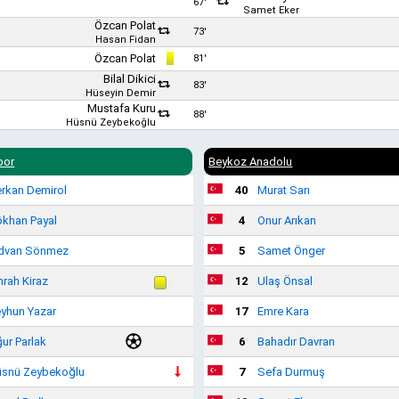
67'
Samet Eker
Özcan Polat
73'
Hasan Fidan
Özcan Polat
81'
Bilal Dikici
83'
Hüseyin Demir
Mustafa Kuru
88'
Hüsnü Zeybekoğlu
por
Beykoz Anadolu
rkan Demirol
40
Murat Sarı
khan Payal
4
Onur Arıkan
dvan Sönmez
5
Samet Önger
rah Kiraz
12
Ulaş Önsal
yhun Yazar
17
Emre Kara
ur Parlak
6
Bahadır Davran
snü Zeybekoğlu
7
Sefa Durmuş