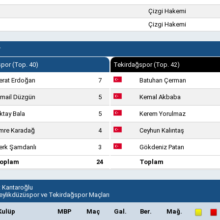
Çizgi Hakemi
Çizgi Hakemi
r
por (Top. 40)
Tekirdağspor (Top. 42)
erat Erdoğan
7
Batuhan Çerman
smail Düzgün
5
Kemal Akbaba
ktay Bala
5
Kerem Yorulmaz
mre Karadağ
4
Ceyhun Kalıntaş
erk Şamdanlı
3
Gökdeniz Patan
oplam
24
Toplam
Kantaroğlu
Beylikdüzüspor ve Tekirdağspor Maçları
Kulüp
MBP
Maç
Gal.
Ber.
Mağ.