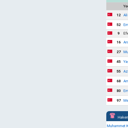
Ye
12
Al
52
Em
9
Ef
16
Ar
27
Mu
45
Ya
55
Az
68
Ar
80
Em
97
Me
Hakem
Muhammet K