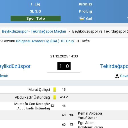
1. Lig
Kırmızı
3L 3.G
Pro Lig
Spor Toto
Gol
Beylikdüzüspor - Tekirdağspor Maçları
»
Beylikdüzüspor vs Tekirdağspor 
26 Sezonu
Bölgesel Amatör Lig (BAL) 10. Grup
13. Hafta
21.12.2025 14:00
eylikdüzüspor
1 : 0
Tekirdağspo
demir
Sava
Murat Çalişci
18'
Abdulkadir Üstündağ
45+2'
Mustafa Can Karagöz
46'
Abdulkadir Üstündağ
Kemal Akbaba
60'
Yusuf Özkan
Ege Atlam
60'
Gökdeniz Patan