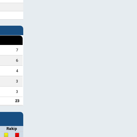
7
6
4
3
3
23
Rakip