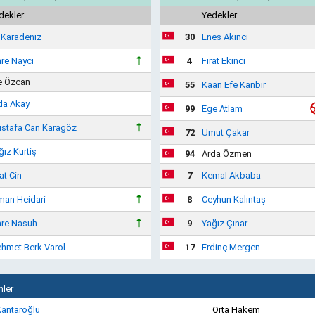
dekler
Yedekler
i Karadeniz
30
Enes Akinci
re Naycı
4
Fırat Ekinci
e Özcan
55
Kaan Efe Kanbir
da Akay
99
Ege Atlam
stafa Can Karagöz
72
Umut Çakar
ğız Kurtiş
94
Arda Özmen
at Cin
7
Kemal Akbaba
man Heidari
8
Ceyhun Kalıntaş
re Nasuh
9
Yağız Çınar
hmet Berk Varol
17
Erdinç Mergen
ler
antaroğlu
Orta Hakem