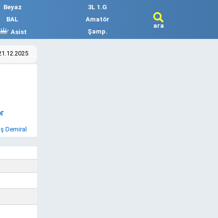
Beyaz
3L 1.G
BAL
Amatör
ara
Şamp.
Asist
21.12.2025
r
ş Demiral