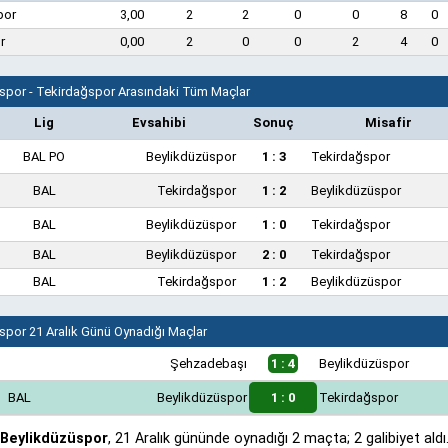
por
3,00
2
2
0
0
8
0
r
0,00
2
0
0
2
4
0
spor - Tekirdağspor Arasındaki Tüm Maçlar
Lig
Evsahibi
Sonuç
Misafir
BAL PO
Beylikdüzüspor
1 : 3
Tekirdağspor
BAL
Tekirdağspor
1 : 2
Beylikdüzüspor
BAL
Beylikdüzüspor
1 : 0
Tekirdağspor
BAL
Beylikdüzüspor
2 : 0
Tekirdağspor
BAL
Tekirdağspor
1 : 2
Beylikdüzüspor
spor 21 Aralık Günü Oynadığı Maçlar
Şehzadebaşı
1 : 4
Beylikdüzüspor
BAL
Beylikdüzüspor
1 : 0
Tekirdağspor
 Beylikdüzüspor
, 21 Aralık gününde oynadığı 2 maçta; 2 galibiyet aldı