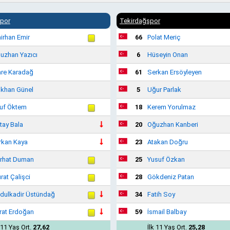
spor
Tekirdağspor
irhan Emir
66
Polat Meriç
uzhan Yazıcı
6
Hüseyin Onan
re Karadağ
61
Serkan Ersöyleyen
khan Günel
5
Uğur Parlak
uf Öktem
18
Kerem Yorulmaz
tay Bala
20
Oğuzhan Kanberi
rkan Kaya
23
Atakan Doğru
rhat Duman
25
Yusuf Özkan
rat Çalişci
28
Gökdeniz Patan
dulkadir Üstündağ
34
Fatih Soy
rat Erdoğan
59
İsmail Balbay
 11 Yaş Ort.
27,62
İlk 11 Yaş Ort.
25,28