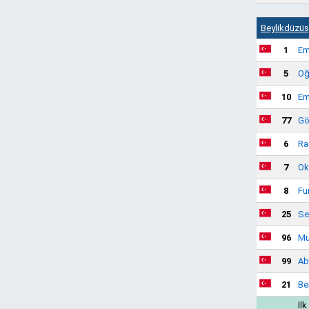
Beylikdüzü
1
Em
5
Oğ
10
Em
77
Gö
6
Ra
7
Ok
8
Fu
25
Se
96
Mu
99
Ab
21
Be
İlk