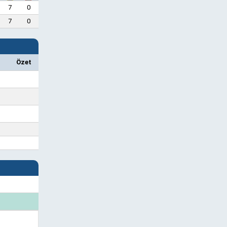
7
0
7
0
Özet
.