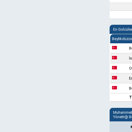
En Golcüle
Beylikdüzüs
B
İ
O
E
B
T
Muhammet 
Yönettiği 