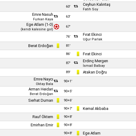
Ceyhun Kalıntaş
60'
Fatih Soy
Emre Nasuh
63'
Furkan Kaya
Ege Atlam
(1-0)
67'
(kendi kalesine gol)
Fırat Ekinci
76'
Uğur Parlak
Berat Erdoğan
81'
Fırat Ekinci
86'
Erdinç Mergen
87'
İsmail Balbay
Atakan Doğru
89'
Emre Naycı
90+1'
Oktay Bala
Arman Heidari
90+5'
Berat Erdoğan
Serhat Duman
90+6'
Kemal Akbaba
90+7'
Rauf Öktem
90+8'
Emirhan Emir
90+8'
Ege Atlam
90+8'