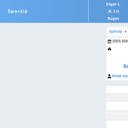
Süper L.
Sporzip
3L 2.G
Bugün
Sporzip
»
2025-20
B
Burak Ay