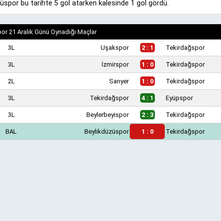
üspor bu tarihte 5 gol atarken kalesinde 1 gol gördü.
or 21 Aralık Günü Oynadığı Maçlar
3L
Uşakspor
2 : 1
Tekirdağspor
3L
İzmirspor
1 : 0
Tekirdağspor
2L
Sarıyer
1 : 0
Tekirdağspor
3L
Tekirdağspor
4 : 1
Eyüpspor
3L
Beylerbeyispor
2 : 3
Tekirdağspor
BAL
Beylikdüzüspor
1 : 0
Tekirdağspor