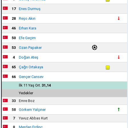
17
Enes Durmuş
28
Reşo Akın
46
Erhan Kara
50
Efe Geçim
53
Ozan Papaker
4
Doğan Ateş
65
Çağrı Ortakaya
66
Gençer Cansev
İlk 11 Yaş Ort.
31,14
Yedekler
33
Emre Boz
58
Görkem Yalçıner
7
Yavuz Abbas Kurt
8
Merdan Erdinç