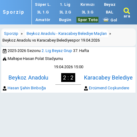
Süper L.
1. Lig
Kırmızı
Beyaz
Sporzip
3L 1.G
3L 2.G
3L 3.G
BAL
ara
Amatör
Bugün
Spor Toto
Gol
Sporzip
»
Beykoz Anadolu - Karacabey Belediye Maçları
»
Beykoz Anadolu vs Karacabey Belediyespor 19.04.2026
2025-2026 Sezonu
2. Lig Beyaz Grup
37. Hafta
Maltepe Hasan Polat Stadyumu
19.04.2026 15:00
Beykoz Anadolu
2 : 2
Karacabey Belediye
Hasan Şahin Binboğa
Ercümend Coşkundere