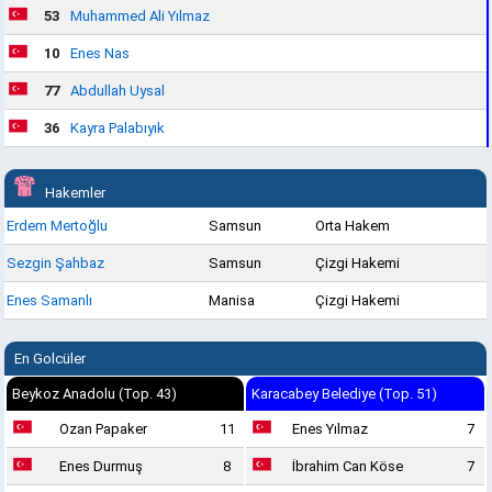
53
Muhammed Ali Yılmaz
10
Enes Nas
77
Abdullah Uysal
36
Kayra Palabıyık
Hakemler
Erdem Mertoğlu
Samsun
Orta Hakem
Sezgin Şahbaz
Samsun
Çizgi Hakemi
Enes Samanlı
Manisa
Çizgi Hakemi
En Golcüler
Beykoz Anadolu (Top. 43)
Karacabey Belediye (Top. 51)
Ozan Papaker
11
Enes Yılmaz
7
Enes Durmuş
8
İbrahim Can Köse
7