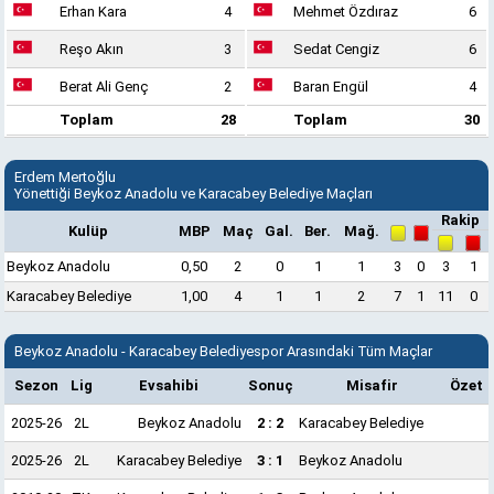
Erhan Kara
4
Mehmet Özdıraz
6
Reşo Akın
3
Sedat Cengiz
6
Berat Ali Genç
2
Baran Engül
4
Toplam
28
Toplam
30
Erdem Mertoğlu
Yönettiği Beykoz Anadolu ve Karacabey Belediye Maçları
Rakip
Kulüp
MBP
Maç
Gal.
Ber.
Mağ.
Beykoz Anadolu
0,50
2
0
1
1
3
0
3
1
Karacabey Belediye
1,00
4
1
1
2
7
1
11
0
Beykoz Anadolu - Karacabey Belediyespor Arasındaki Tüm Maçlar
Sezon
Lig
Evsahibi
Sonuç
Misafir
Özet
2025-26
2L
Beykoz Anadolu
2 : 2
Karacabey Belediye
2025-26
2L
Karacabey Belediye
3 : 1
Beykoz Anadolu