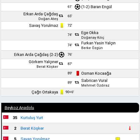
(1-2)
Baran Engül
61'
Erkan Arda Çağdaş
65'
Doğan Ateş
Savaş Yorulmaz
72'
Ege Okka
74'
Doğanay Kılıç
Furkan Yasin Yalçın
74'
Berke Özgün
Erkan Arda Çağdaş
(2-2)
76'
Görkem Yalçıner
87'
Berat Köşker
Osman Kocaağa
89'
Sabrican Vural
89'
Mehmet Özdıraz
Çağrı Ortakaya
90+6'
Beykoz Anadolu
35
Kurtuluş Yurt
2
Berat Köşker
5
Savaş Yorulmaz