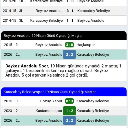
2019-20
TK
Karacabey Belediye
1 : 3
Beykoz Anadolu
2014-15
3L
Beykoz Anadolu
3 : 1
Karacabey Belediye
2014-15
3L
Karacabey Belediye
1 : 1
Beykoz Anadolu
Beykoz Anadolu 19 Nisan Günü Oynadığı Maçlar
2015
3L
Beykoz Anadolu
3 : 0
Haçkaspor
2026
2L
Beykoz Anadolu
2 : 2
Karacabey Belediye
Beykoz Anadolu Spor
, 19 Nisan gününde oynadığı 2 maçta; 1
galibiyet, 1 beraberlik alırken hiç mağlup olmadı. Beykoz
Anadolu 5 gol atarken kalesinde 2 gol gördü.
Karacabey Belediyespor 19 Nisan Günü Oynadığı Maçlar
2015
3L
Bozüyükspor
0 : 3
Karacabey Belediye
2023
2L
Kastamonuspor
1 : 2
Karacabey Belediye
2026
2L
Beykoz Anadolu
2 : 2
Karacabey Belediye