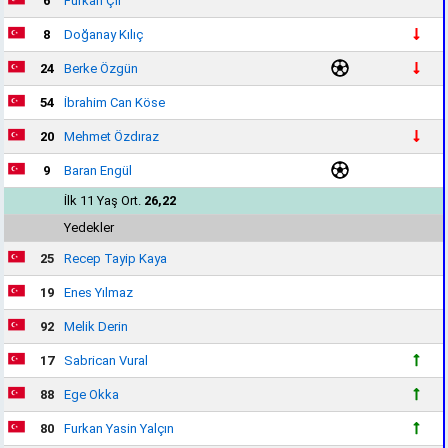
6
Furkan Çil
8
Doğanay Kılıç
24
Berke Özgün
54
İbrahim Can Köse
20
Mehmet Özdıraz
9
Baran Engül
İlk 11 Yaş Ort.
26,22
Yedekler
25
Recep Tayip Kaya
19
Enes Yılmaz
92
Melik Derin
17
Sabrican Vural
88
Ege Okka
80
Furkan Yasin Yalçın