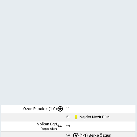
Ozan Papaker
(1-0)
11'
Nejdet Nezir Bilin
21'
Volkan Egri
29'
Reşo Akın
(1-1)
Berke Özgün
54'