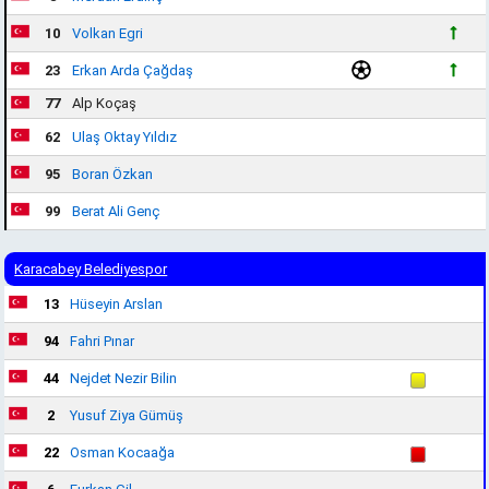
10
Volkan Egri
23
Erkan Arda Çağdaş
77
Alp Koçaş
62
Ulaş Oktay Yıldız
95
Boran Özkan
99
Berat Ali Genç
Karacabey Belediyespor
13
Hüseyin Arslan
94
Fahri Pınar
44
Nejdet Nezir Bilin
2
Yusuf Ziya Gümüş
22
Osman Kocaağa