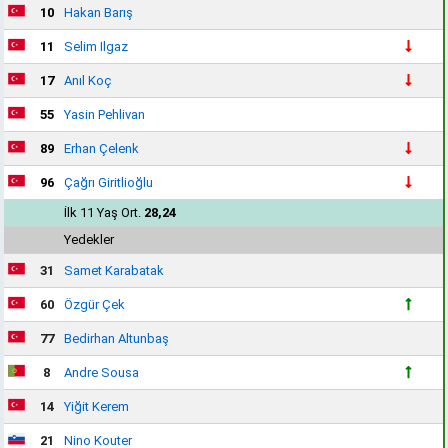
10
Hakan Barış
11
Selim Ilgaz
17
Anıl Koç
55
Yasin Pehlivan
89
Erhan Çelenk
96
Çağrı Giritlioğlu
İlk 11 Yaş Ort.
28,24
Yedekler
31
Samet Karabatak
60
Özgür Çek
77
Bedirhan Altunbaş
8
Andre Sousa
14
Yiğit Kerem
21
Nino Kouter