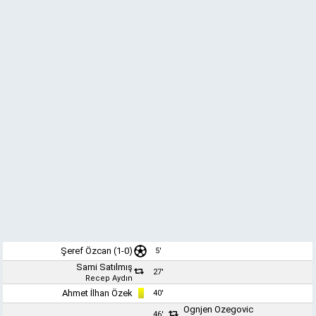
Şeref Özcan
(1-0)
5'
Sami Satılmış
27'
Recep Aydın
Ahmet İlhan Özek
40'
Ognjen Ozegovic
46'