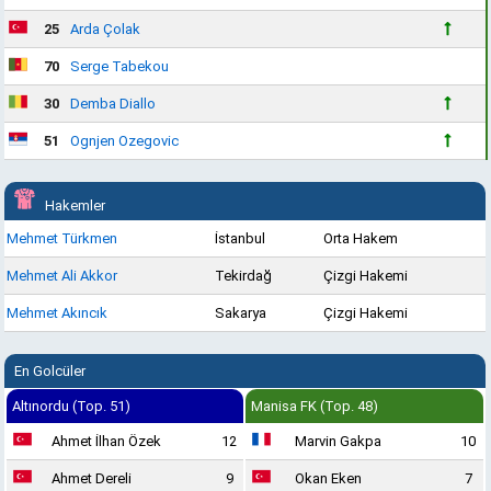
25
Arda Çolak
70
Serge Tabekou
30
Demba Diallo
51
Ognjen Ozegovic
Hakemler
Mehmet Türkmen
İstanbul
Orta Hakem
Mehmet Ali Akkor
Tekirdağ
Çizgi Hakemi
Mehmet Akıncık
Sakarya
Çizgi Hakemi
En Golcüler
Altınordu (Top. 51)
Manisa FK (Top. 48)
Ahmet İlhan Özek
12
Marvin Gakpa
10
Ahmet Dereli
9
Okan Eken
7