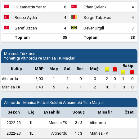
Hüsamettin Yener
6
Erhan Çelenk
4
Recep Aydın
4
Serge Tabekou
4
Şeref Özcan
4
Dever Orgill
3
Toplam
35
Toplam
28
Mehmet Türkmen
Yönettiği Altınordu ve Manisa FK Maçları
Rakip
Kulüp
MBP
Maç
Gal.
Ber.
Mağ.
Altınordu
3,00
1
1
0
0
2
0
1
0
Manisa FK
1,40
5
2
1
2
10
1
13
0
Altınordu - Manisa Futbol Kulübü Arasındaki Tüm Maçlar
Sezon
Lig
Evsahibi
Sonuç
Misafir
Özet
2022-23
1L
Manisa FK
2 : 2
Altınordu
2022-23
1L
Altınordu
1 : 3
Manisa FK