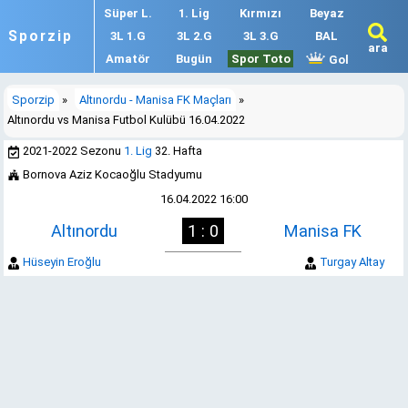
Süper L.
1. Lig
Kırmızı
Beyaz
Sporzip
3L 1.G
3L 2.G
3L 3.G
BAL
ara
Amatör
Bugün
Spor Toto
Gol
Sporzip
»
Altınordu - Manisa FK Maçları
»
Altınordu vs Manisa Futbol Kulübü 16.04.2022
2021-2022 Sezonu
1. Lig
32. Hafta
Bornova Aziz Kocaoğlu Stadyumu
16.04.2022 16:00
Altınordu
1 : 0
Manisa FK
Hüseyin Eroğlu
Turgay Altay