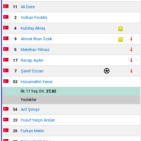
11
Ali Dere
2
Volkan Fındıklı
4
Kubilay Aktaş
9
Ahmet İlhan Özek
5
Metehan Yilmaz
17
Recep Aydın
7
Şeref Özcan
52
Hüsamettin Yener
İlk 11 Yaş Ort.
27,82
Yedekler
54
Arif Şimşir
23
Yusuf Yalçın Arslan
26
Furkan Metin