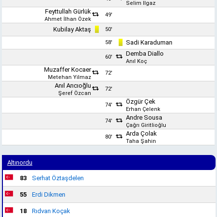
Selim Ilgaz
Feyttullah Gürlük
49'
Ahmet İlhan Özek
Kubilay Aktaş
50'
Sadi Karaduman
58'
Demba Diallo
60'
Anıl Koç
Muzaffer Kocaer
72'
Metehan Yilmaz
Anıl Arıcıoğlu
72'
Şeref Özcan
Özgür Çek
74'
Erhan Çelenk
Andre Sousa
74'
Çağrı Giritlioğlu
Arda Çolak
80'
Taha Şahin
Altınordu
83
Serhat Öztaşdelen
55
Erdi Dikmen
18
Rıdvan Koçak