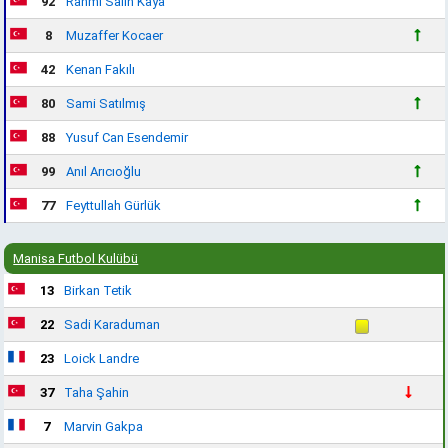
92
Rahmi Salih Kaya
8
Muzaffer Kocaer
42
Kenan Fakılı
80
Sami Satılmış
88
Yusuf Can Esendemir
99
Anıl Arıcıoğlu
77
Feyttullah Gürlük
Manisa Futbol Kulübü
13
Birkan Tetik
22
Sadi Karaduman
23
Loick Landre
37
Taha Şahin
7
Marvin Gakpa