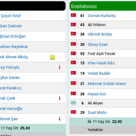
Diyarbakırspor
i Şaşal Vural
61
Osman Kurtuldu
43
Ali Yıldırım
kan Serbest
24
Hikmet Arslan
ğitcan Erdoğan
30
Oktay Özen
ukhan Bayraktar
92
Fırat Aşiti Yasak
nk Ahmet Alkılıç
15
Irfan Haluk İldız
ay Yokuşlu
19
Vedat Budak
yfun Seven
21
Mehmet Sıddık İstemi
rat Karakoç
26
Hasan İnci
rak Çalık
6
Ali Aliyev
rat Hacıoğlu
29
Suat Mutlu
ehmet Şen
İlk 11 Yaş Ort.
22,93
k 11 Yaş Ort.
25,63
Yedekler