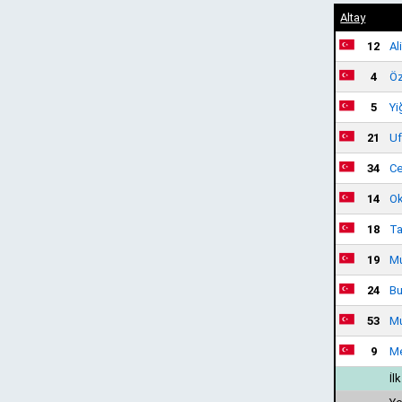
Altay
12
Al
4
Öz
5
Yi
21
Uf
34
Ce
14
Ok
18
Ta
19
Mu
24
Bu
53
Mu
9
M
İl