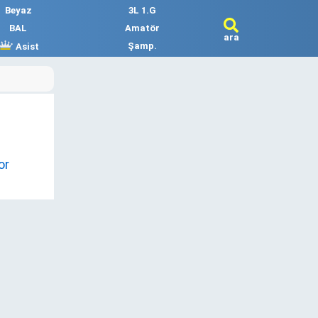
Beyaz
3L 1.G
BAL
Amatör
ara
Şamp.
Asist
or