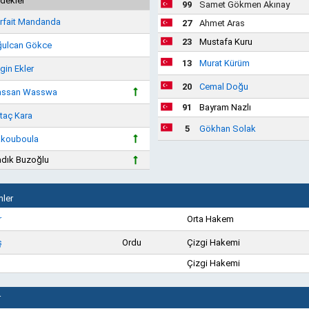
dekler
99
Samet Gökmen Akınay
rfait Mandanda
27
Ahmet Aras
23
Mustafa Kuru
ulcan Gökce
13
Murat Kürüm
gin Ekler
20
Cemal Doğu
assan Wasswa
91
Bayram Nazlı
taç Kara
5
Gökhan Solak
kouboula
dık Buzoğlu
ler
r
Orta Hakem
ş
Ordu
Çizgi Hakemi
Çizgi Hakemi
r