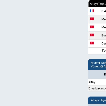
Altay (Top. 
Ba
Mur
Me
Bur
Cen
To
Mürvet Sez
Yönettiği A
K
Altay
Diyarbakırsp
Altay - Di