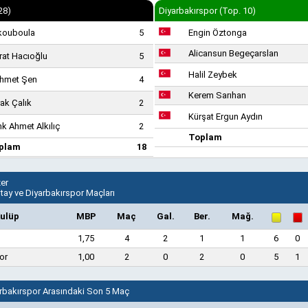
28)
Diyarbakırspor (Top. 10)
kouboula
5
Engin Öztonga
Alicansun Begeçarslan
at Hacıoğlu
5
Halil Zeybek
hmet Şen
4
Kerem Sarıhan
ak Çalık
2
Kürşat Ergun Aydın
k Ahmet Alkılıç
2
Toplam
plam
18
er
ltay ve Diyarbakırspor Maçları
ulüp
MBP
Maç
Gal.
Ber.
Mağ.
1,75
4
2
1
1
6
0
or
1,00
2
0
2
0
5
1
yarbakırspor Arasındaki Son 5 Maç