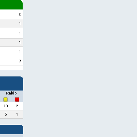
3
1
1
1
1
7
Rakip
10
2
5
1