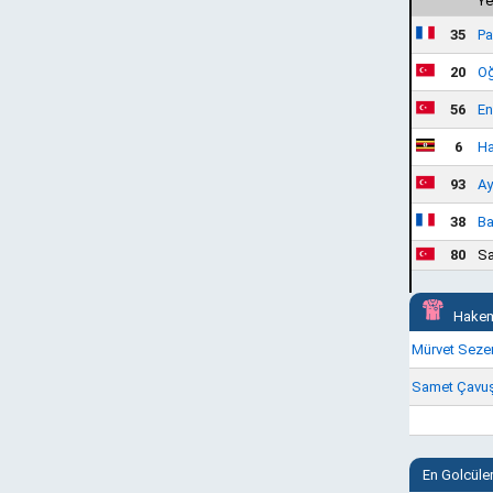
Ye
35
Pa
20
Oğ
56
En
6
H
93
Ay
38
Ba
80
Sa
Hakem
Mürvet Seze
Samet Çavu
En Golcüle