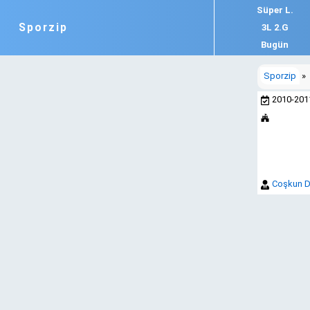
Süper L.
Sporzip
3L 2.G
Bugün
Sporzip
»
2010-20
Coşkun 