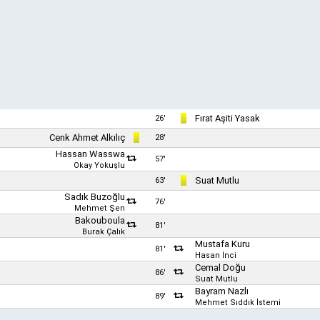
Fırat Aşiti Yasak
26'
Cenk Ahmet Alkılıç
28'
Hassan Wasswa
57'
Okay Yokuşlu
Suat Mutlu
63'
Sadık Buzoğlu
76'
Mehmet Şen
Bakouboula
81'
Burak Çalık
Mustafa Kuru
81'
Hasan İnci
Cemal Doğu
86'
Suat Mutlu
Bayram Nazlı
89'
Mehmet Sıddık İstemi