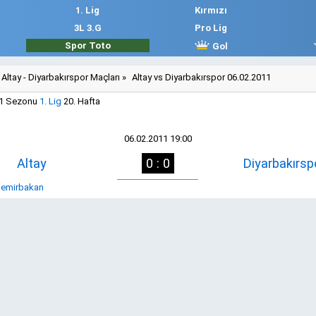
1. Lig
Kırmızı
3L 3.G
Pro Lig
Spor Toto
Gol
Altay - Diyarbakırspor Maçları
»
Altay vs Diyarbakırspor 06.02.2011
11 Sezonu
1. Lig
20. Hafta
06.02.2011 19:00
Altay
0 : 0
Diyarbakırsp
Demirbakan