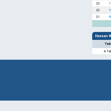
23
1
22
1
21
0
Hassan W
Tak
A Ta