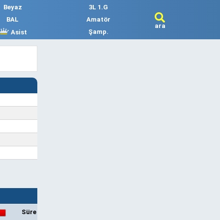
Beyaz
3L 1.G
BAL
Amatör
ara
Şamp.
Asist
Süre