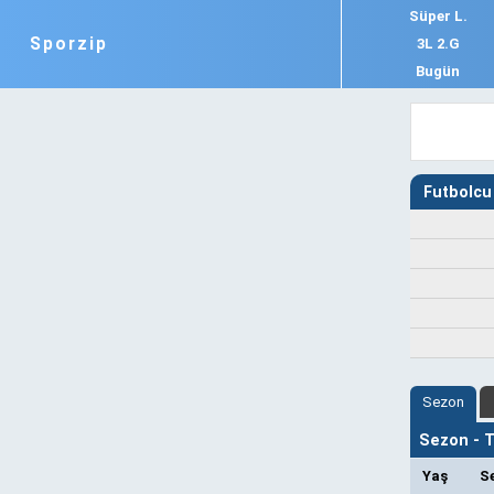
Süper L.
Sporzip
3L 2.G
Bugün
Futbolcu 
Sezon
Sezon - Ta
Yaş
S