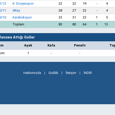
1/12
K. Erciyesspor
22
22
19
-
4
0/11
Altay
28
27
22
-
4
9/10
Karabükspor
33
31
23
1
5
Toplam
83
80
64
1
13
asswa Attığı Goller
ım
Ayak
Kafa
Penaltı
To
kım
1
-
-
Hakkımızda
|
Gizlilik
|
İletişim
|
İNDİR