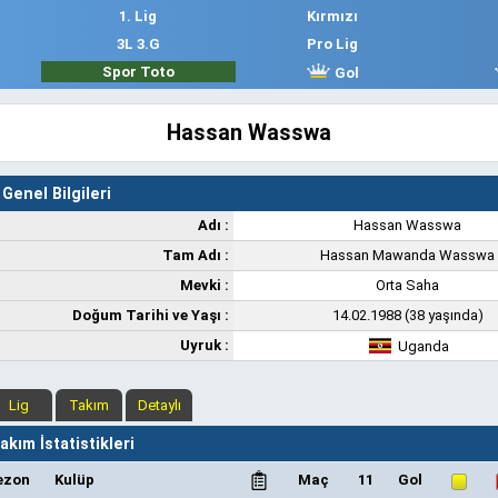
1. Lig
Kırmızı
3L 3.G
Pro Lig
Spor Toto
Gol
Hassan Wasswa
Genel Bilgileri
Adı :
Hassan Wasswa
Tam Adı :
Hassan Mawanda Wasswa
Mevki :
Orta Saha
Doğum Tarihi ve Yaşı :
14.02.1988 (38 yaşında)
Uyruk :
Uganda
Lig
Takım
Detaylı
kım İstatistikleri
ezon
Kulüp
Maç
11
Gol