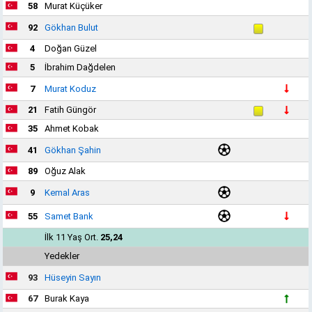
58
Murat Küçüker
92
Gökhan Bulut
4
Doğan Güzel
5
İbrahim Dağdelen
7
Murat Koduz
21
Fatih Güngör
35
Ahmet Kobak
41
Gökhan Şahin
89
Oğuz Alak
9
Kemal Aras
55
Samet Bank
İlk 11 Yaş Ort.
25,24
Yedekler
93
Hüseyin Sayın
67
Burak Kaya