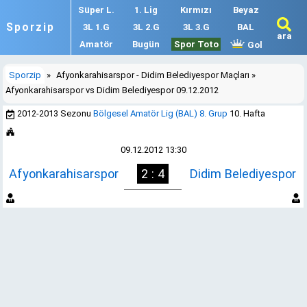
Süper L.
1. Lig
Kırmızı
Beyaz
Sporzip
3L 1.G
3L 2.G
3L 3.G
BAL
ara
Amatör
Bugün
Spor Toto
Gol
Sporzip
»
Afyonkarahisarspor - Didim Belediyespor Maçları
»
Afyonkarahisarspor vs Didim Belediyespor 09.12.2012
2012-2013 Sezonu
Bölgesel Amatör Lig (BAL) 8. Grup
10. Hafta
09.12.2012 13:30
Afyonkarahisarspor
2 : 4
Didim Belediyespor