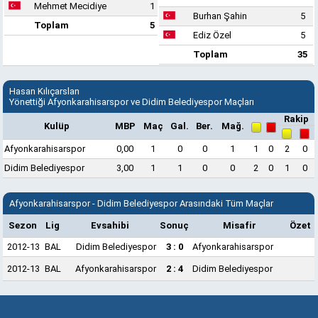
Mehmet Mecidiye
1
Burhan Şahin
5
Toplam
5
Ediz Özel
5
Toplam
35
Hasan Kılıçarslan
Yönettiği Afyonkarahisarspor ve Didim Belediyespor Maçları
Rakip
Kulüp
MBP
Maç
Gal.
Ber.
Mağ.
Afyonkarahisarspor
0,00
1
0
0
1
1
0
2
0
Didim Belediyespor
3,00
1
1
0
0
2
0
1
0
Afyonkarahisarspor - Didim Belediyespor Arasındaki Tüm Maçlar
Sezon
Lig
Evsahibi
Sonuç
Misafir
Özet
2012-13
BAL
Didim Belediyespor
3 : 0
Afyonkarahisarspor
2012-13
BAL
Afyonkarahisarspor
2 : 4
Didim Belediyespor