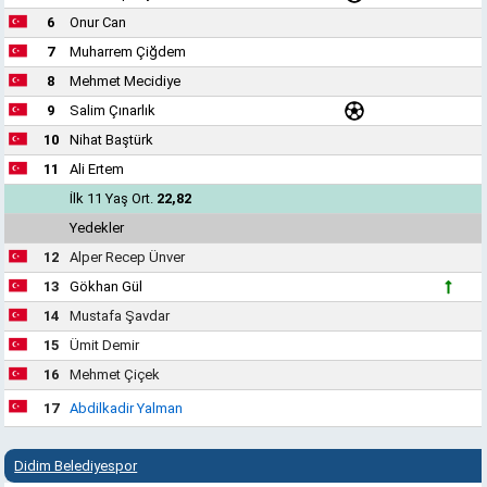
6
Onur Can
7
Muharrem Çiğdem
8
Mehmet Mecidiye
9
Salim Çınarlık
10
Nihat Baştürk
11
Ali Ertem
İlk 11 Yaş Ort.
22,82
Yedekler
12
Alper Recep Ünver
13
Gökhan Gül
14
Mustafa Şavdar
15
Ümit Demir
16
Mehmet Çiçek
17
Abdilkadir Yalman
Didim Belediyespor