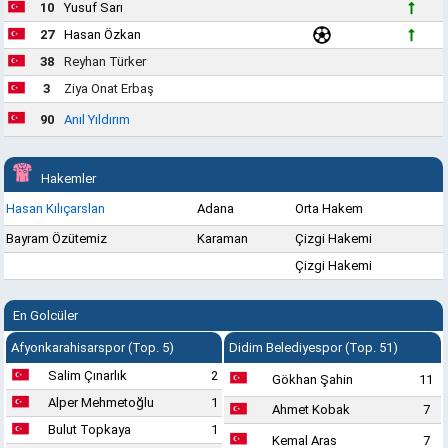
10
Yusuf Sarı
27
Hasan Özkan
38
Reyhan Türker
3
Ziya Onat Erbaş
90
Anıl Yıldırım
Hakemler
Hasan Kılıçarslan
Adana
Orta Hakem
Bayram Özütemiz
Karaman
Çizgi Hakemi
Çizgi Hakemi
En Golcüler
Afyonkarahisarspor (Top. 5)
Didim Belediyespor (Top. 51)
Salim Çınarlık
2
Gökhan Şahin
11
Alper Mehmetoğlu
1
Ahmet Kobak
7
Bulut Topkaya
1
Kemal Aras
7