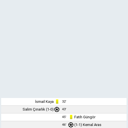
İsmail Kaya
32'
Salim Çınarlık (1-0)
43'
Fatih Güngör
45'
(1-1)
Kemal Aras
46'