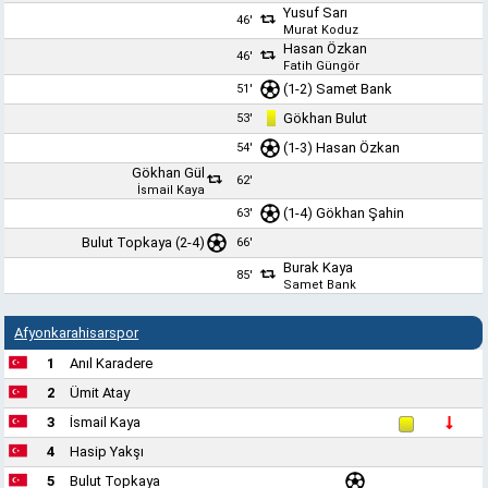
Yusuf Sarı
46'
Murat Koduz
Hasan Özkan
46'
Fatih Güngör
(1-2)
Samet Bank
51'
Gökhan Bulut
53'
(1-3) Hasan Özkan
54'
Gökhan Gül
62'
İsmail Kaya
(1-4)
Gökhan Şahin
63'
Bulut Topkaya (2-4)
66'
Burak Kaya
85'
Samet Bank
Afyonkarahisarspor
1
Anıl Karadere
2
Ümit Atay
3
İsmail Kaya
4
Hasip Yakşı
5
Bulut Topkaya