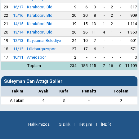
23
16/17
Karaköprü Bld.
9
6
3
-
2
-
317
22
15/16
Karaköprü Bld.
20
20
8
-
2
-
909
21
14/15
Karaköprü Bld.
19
15
13
1
2
-
1.114
20
13/14
Karaköprü Bld.
26
26
11
4
1
-
1.360
19
12/13
Kayapınar Belediye
24
10
7
-
-
-
601
18
11/12
Lüleburgazspor
27
17
6
1
-
-
571
17
10/11
Amedspor
2
-
-
-
-
-
0
Toplam
234
185
115
7
16
0
11.109
Süleyman Can Attığı Goller
Takım
Ayak
Kafa
Penaltı
Toplam
A Takım
4
3
-
7
Hakkımızda
|
Gizlilik
|
İletişim
|
İNDİR