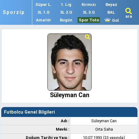
Süper L.
1. Lig
Kırmızı
Beyaz
Sporzip
3L 1.G
3L 2.G
3L 3.G
BAL
ara
Amatör
Bugün
Spor Toto
Gol
Süleyman Can
Futbolcu Genel Bilgileri
Adı :
Süleyman Can
Mevki :
Orta Saha
Doğum Tarihi ve Yaşı :
10.07.1993 (33 yaşında)