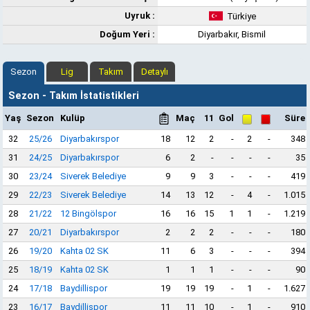
Uyruk :
Türkiye
Doğum Yeri :
Diyarbakır, Bismil
Sezon
Lig
Takım
Detaylı
Sezon - Takım İstatistikleri
Yaş
Sezon
Kulüp
Maç
11
Gol
Süre
32
25/26
Diyarbakırspor
18
12
2
-
2
-
348
31
24/25
Diyarbakırspor
6
2
-
-
-
-
35
30
23/24
Siverek Belediye
9
9
3
-
-
-
419
29
22/23
Siverek Belediye
14
13
12
-
4
-
1.015
28
21/22
12 Bingölspor
16
16
15
1
1
-
1.219
27
20/21
Diyarbakırspor
2
2
2
-
-
-
180
26
19/20
Kahta 02 SK
11
6
3
-
-
-
394
25
18/19
Kahta 02 SK
1
1
1
-
-
-
90
24
17/18
Baydillispor
19
19
19
-
1
-
1.627
23
16/17
Baydillispor
11
11
10
-
1
-
910