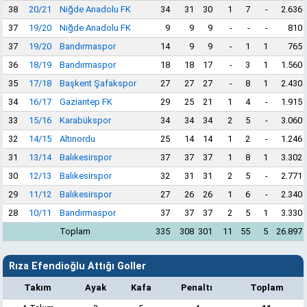
38
20/21
Niğde Anadolu FK
34
31
30
1
7
-
2.636
37
19/20
Niğde Anadolu FK
9
9
9
-
-
-
810
37
19/20
Bandırmaspor
14
9
9
-
1
1
765
36
18/19
Bandırmaspor
18
18
17
-
3
1
1.560
35
17/18
Başkent Şafakspor
27
27
27
-
8
1
2.430
34
16/17
Gaziantep FK
29
25
21
1
4
-
1.915
33
15/16
Karabükspor
34
34
34
2
5
-
3.060
32
14/15
Altınordu
25
14
14
1
2
-
1.246
31
13/14
Balıkesirspor
37
37
37
1
8
1
3.302
30
12/13
Balıkesirspor
32
31
31
2
5
-
2.771
29
11/12
Balıkesirspor
27
26
26
1
6
-
2.340
28
10/11
Bandırmaspor
37
37
37
2
5
1
3.330
Toplam
335
308
301
11
55
5
26.897
Rıza Efendioğlu Attığı Goller
Takım
Ayak
Kafa
Penaltı
Toplam