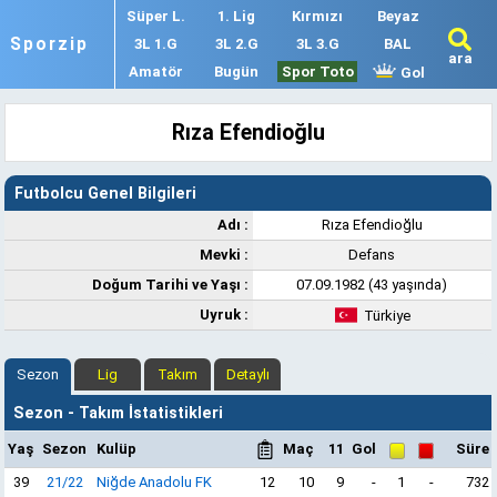
Süper L.
1. Lig
Kırmızı
Beyaz
Sporzip
3L 1.G
3L 2.G
3L 3.G
BAL
ara
Amatör
Bugün
Spor Toto
Gol
Rıza Efendioğlu
Futbolcu Genel Bilgileri
Adı :
Rıza Efendioğlu
Mevki :
Defans
Doğum Tarihi ve Yaşı :
07.09.1982 (43 yaşında)
Uyruk :
Türkiye
Sezon
Lig
Takım
Detaylı
Sezon - Takım İstatistikleri
Yaş
Sezon
Kulüp
Maç
11
Gol
Süre
39
21/22
Niğde Anadolu FK
12
10
9
-
1
-
732