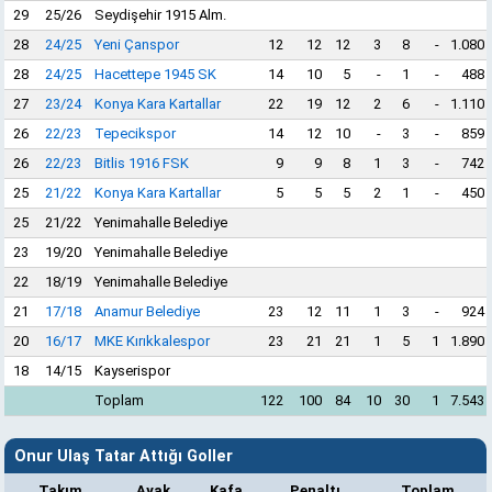
29
25/26
Seydişehir 1915 Alm.
28
24/25
Yeni Çanspor
12
12
12
3
8
-
1.080
28
24/25
Hacettepe 1945 SK
14
10
5
-
1
-
488
27
23/24
Konya Kara Kartallar
22
19
12
2
6
-
1.110
26
22/23
Tepecikspor
14
12
10
-
3
-
859
26
22/23
Bitlis 1916 FSK
9
9
8
1
3
-
742
25
21/22
Konya Kara Kartallar
5
5
5
2
1
-
450
25
21/22
Yenimahalle Belediye
23
19/20
Yenimahalle Belediye
22
18/19
Yenimahalle Belediye
21
17/18
Anamur Belediye
23
12
11
1
3
-
924
20
16/17
MKE Kırıkkalespor
23
21
21
1
5
1
1.890
18
14/15
Kayserispor
Toplam
122
100
84
10
30
1
7.543
Onur Ulaş Tatar Attığı Goller
Takım
Ayak
Kafa
Penaltı
Toplam