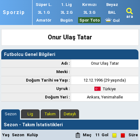
Süper L.
1. Lig
Kırmızı
Beyaz
Sporzip
3L 1.G
3L 2.G
3L 3.G
BAL
ara
Amatör
Bugün
Spor Toto
Gol
Onur Ulaş Tatar
Futbolcu Genel Bilgileri
Adı :
Onur Ulaş Tatar
Mevki :
Doğum Tarihi ve Yaşı :
12.12.1996 (29 yaşında)
Uyruk :
Türkiye
Doğum Yeri :
Ankara, Yenimahalle
Sezon
Lig
Takım
Detaylı
Sezon - Takım İstatistikleri
Yaş
Sezon
Kulüp
Maç
11
Gol
Süre