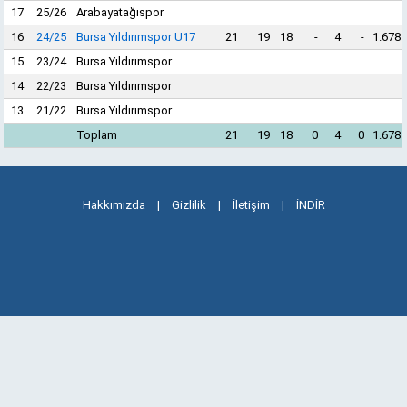
17
25/26
Arabayatağıspor
16
24/25
Bursa Yıldırımspor U17
21
19
18
-
4
-
1.678
15
23/24
Bursa Yıldırımspor
14
22/23
Bursa Yıldırımspor
13
21/22
Bursa Yıldırımspor
Toplam
21
19
18
0
4
0
1.678
Hakkımızda
|
Gizlilik
|
İletişim
|
İNDİR