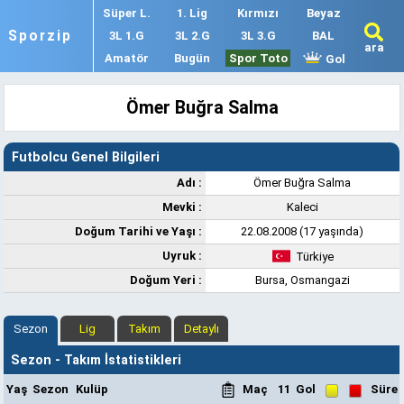
Süper L.
1. Lig
Kırmızı
Beyaz
Sporzip
3L 1.G
3L 2.G
3L 3.G
BAL
ara
Amatör
Bugün
Spor Toto
Gol
Ömer Buğra Salma
Futbolcu Genel Bilgileri
Adı :
Ömer Buğra Salma
Mevki :
Kaleci
Doğum Tarihi ve Yaşı :
22.08.2008 (17 yaşında)
Uyruk :
Türkiye
Doğum Yeri :
Bursa, Osmangazi
Sezon
Lig
Takım
Detaylı
Sezon - Takım İstatistikleri
Yaş
Sezon
Kulüp
Maç
11
Gol
Süre