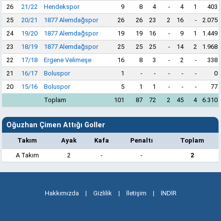
26
21/22
Hendekspor
9
8
4
-
4
1
403
25
20/21
1877 Alemdağspor
26
26
23
2
16
-
2.075
24
19/20
1877 Alemdağspor
19
19
16
-
9
1
1.449
23
18/19
1877 Alemdağspor
25
25
25
-
14
2
1.968
22
17/18
Ergene Velimeşe
16
8
3
-
2
-
338
21
16/17
Boluspor
1
-
-
-
-
-
0
20
15/16
Boluspor
5
1
1
-
-
-
77
Toplam
101
87
72
2
45
4
6.310
Oğuzhan Çimen Attığı Goller
Takım
Ayak
Kafa
Penaltı
Toplam
A Takım
2
-
-
2
Hakkımızda
|
Gizlilik
|
İletişim
|
İNDİR