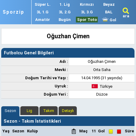
Süper L.
1. Lig
Kırmızı
Beyaz
Sporzip
3L 1.G
3L 2.G
3L 3.G
BAL
ara
Amatör
Bugün
Spor Toto
Gol
Oğuzhan Çimen
Futbolcu Genel Bilgileri
Adı :
Oğuzhan Çimen
Mevki :
Orta Saha
Doğum Tarihi ve Yaşı :
14.04.1995 (31 yaşında)
Uyruk :
Türkiye
Doğum Yeri :
Düzce
Sezon
Lig
Takım
Detaylı
Sezon - Takım İstatistikleri
Yaş
Sezon
Kulüp
Maç
11
Gol
Süre