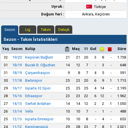
Uyruk :
Türkiye
Doğum Yeri :
Ankara, Keçiören
Sezon
Lig
Takım
Detaylı
Sezon - Takım İstatistikleri
Yaş
Sezon
Kulüp
Maç
11
Gol
Süre
32
19/20
Keçiören Bağlum
21
21
20
3
8
-
1.738
31
18/19
Bucak B. Oğuzhan
14
12
7
-
3
-
648
31
18/19
Çarşambaspor
9
8
7
4
5
-
591
30
17/18
Bartınspor
25
23
20
6
9
1
1.715
29
16/17
Isparta 32 Spor
25
25
25
4
14
-
2.195
28
15/16
Erbaaspor
23
23
22
6
12
-
1.962
27
14/15
Serhat Ardahan
14
14
12
2
2
1
1.050
26
13/14
Vefa
10
10
7
-
1
-
488
25
12/13
Isparta Emrespor
10
10
8
-
4
-
653
24
11/12
Keçiörengücü
29
28
23
7
8
1
2.021