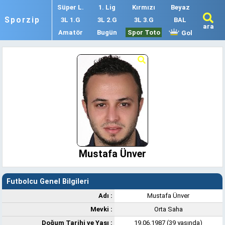
Süper L.
1. Lig
Kırmızı
Beyaz
Sporzip
3L 1.G
3L 2.G
3L 3.G
BAL
ara
Amatör
Bugün
Spor Toto
Gol
Mustafa Ünver
Futbolcu Genel Bilgileri
Adı :
Mustafa Ünver
Mevki :
Orta Saha
Doğum Tarihi ve Yaşı :
19.06.1987 (39 yaşında)