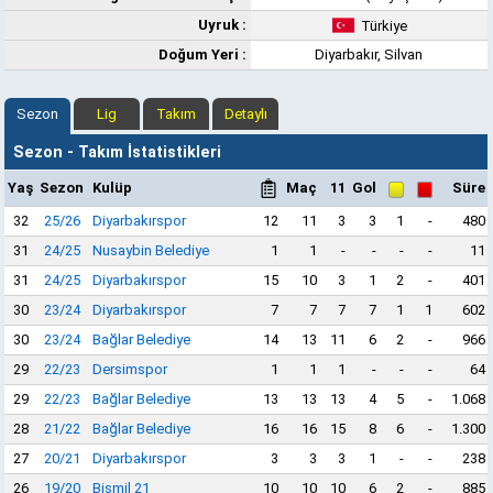
Uyruk :
Türkiye
Doğum Yeri :
Diyarbakır, Silvan
Sezon
Lig
Takım
Detaylı
Sezon - Takım İstatistikleri
Yaş
Sezon
Kulüp
Maç
11
Gol
Süre
32
25/26
Diyarbakırspor
12
11
3
3
1
-
480
31
24/25
Nusaybin Belediye
1
1
-
-
-
-
11
31
24/25
Diyarbakırspor
15
10
3
1
2
-
401
30
23/24
Diyarbakırspor
7
7
7
7
1
1
602
30
23/24
Bağlar Belediye
14
13
11
6
2
-
966
29
22/23
Dersimspor
1
1
1
-
-
-
64
29
22/23
Bağlar Belediye
13
13
13
4
5
-
1.068
28
21/22
Bağlar Belediye
16
16
15
8
6
-
1.300
27
20/21
Diyarbakırspor
3
3
3
1
-
-
238
26
19/20
Bismil 21
10
10
10
6
2
-
885