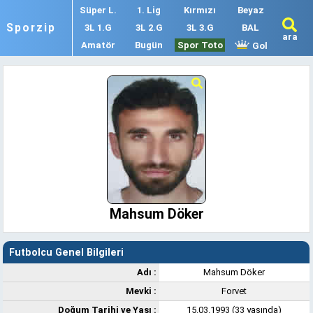
Süper L.
1. Lig
Kırmızı
Beyaz
Sporzip
3L 1.G
3L 2.G
3L 3.G
BAL
ara
Amatör
Bugün
Spor Toto
Gol
Mahsum Döker
Futbolcu Genel Bilgileri
Adı :
Mahsum Döker
Mevki :
Forvet
Doğum Tarihi ve Yaşı :
15.03.1993 (33 yaşında)