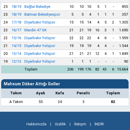
25
18/19
Bağlar Belediye
10
10
10
5
1
-
855
25
18/19
Batman Belediyespor
5
5
4
1
1
1
357
24
17/18
Diyarbakır Yolspor
15
15
14
4
5
2
1.305
23
16/17
Mardin 47 SK
21
21
19
16
3
1
1.690
22
15/16
Diyarbakır Yolspor
22
22
22
4
6
-
1.959
21
14/15
Diyarbakır Yolspor
19
19
19
4
4
-
1.544
20
13/14
Diyarbakır Yolspor
21
21
21
12
4
1
1.849
19
12/13
Diyarbakır Yolspor
1
1
1
-
-
-
90
Toplam
206
199
176
82
43
6
15.664
Mahsum Döker Attığı Goller
Takım
Ayak
Kafa
Penaltı
Toplam
A Takım
55
24
3
82
Hakkımızda
|
Gizlilik
|
İletişim
|
İNDİR